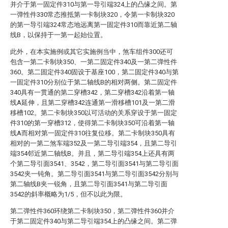
并介于第一固定件310与第一导引端324上的凸缘之间。第
一弹性件330常态推抵第一卡制块320，令第一卡制块320
的第一导引端324常态地远离第一固定件310而靠近第二轴
线B，以保持于一第一起始位置。
此外，在本实施例或其它实施例当中，煞车组件300还可
包含一第二卡制块350、一第二固定件340及一第二弹性件
360。第二固定件340固设于基座100，第二固定件340与第
一固定件310分别位于第二轴线B的相对两侧。第二固定件
340具有一贯通的第二穿槽342，第二穿槽342沿着第一轴
线A延伸，且第二穿槽342连通第一滑移槽101及一第二滑
移槽102。第二卡制块350以可活动的关系穿设于第一固定
件310的第一穿槽312，使得第二卡制块350可沿着第一轴
线A而相对第一固定件310往复位移。第二卡制块350具有
相对的一第二煞车端352及一第二导引端354，且第二导引
端354邻近第二轴线B。并且，第二导引端354上还具有两
个第二导引面3541、3542，第二导引面3541与第二导引面
3542夹一钝角。第二导引面3541与第二导引面3542分别与
第二轴线B夹一锐角，且第二导引面3541与第二导引面
3542的斜率概略为1/5，但不以此为限。
第二弹性件360环绕第二卡制块350，第二弹性件360并介
于第二固定件340与第二导引端354上的凸缘之间。第二弹