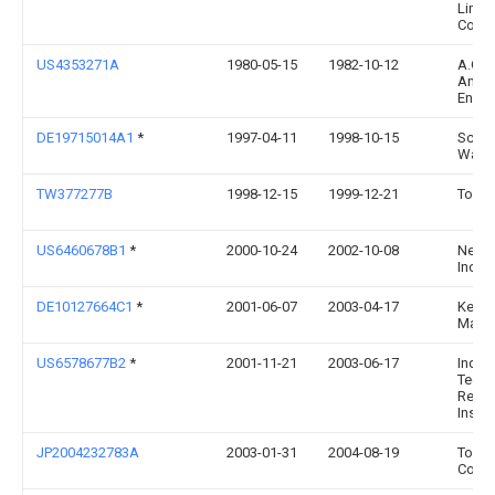
Limit
Comp
US4353271A
1980-05-15
1982-10-12
A.G. 
And
Engin
DE19715014A1
*
1997-04-11
1998-10-15
Schae
Waelz
TW377277B
1998-12-15
1999-12-21
Topke
US6460678B1
*
2000-10-24
2002-10-08
Nexen
Inc.
DE10127664C1
*
2001-06-07
2003-04-17
Kendr
Magn
US6578677B2
*
2001-11-21
2003-06-17
Indust
Techn
Resea
Instit
JP2004232783A
2003-01-31
2004-08-19
Toshi
Co Lt