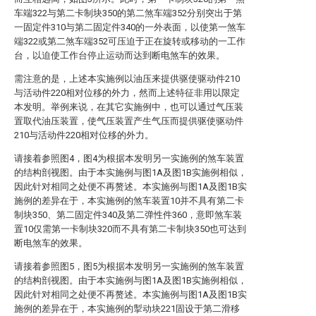
车端322与第二卡制块350的第二煞车端352分别突出于第
一固定件310与第二固定件340的一外表面，以使第一煞车
端322或第二煞车端352可压迫于正在旋转或移动的一工作
台，以迫使工作台停止运动而达到断电煞车的效果。
需注意的是，上述本实施例以油压来提供驱使驱动件210
与活动件220相对位移的外力，然而上述特征非用以限定
本发明。举例来说，在其它实施例中，也可以通过气压装
置取代油压装置，使气压装置产生气压而提供驱使驱动件
210与活动件220相对位移的外力。
请接着参照图4，图4为根据本发明另一实施例的煞车装置
的结构剖视图。由于本实施例与图1A及图1B实施例相似，
因此针对相同之处便不再赘述。本实施例与图1A及图1B实
施例的差异在于，本实施例的煞车装置10并不具有第二卡
制块350、第二固定件340及第二弹性件360，意即煞车装
置10仅需第一卡制块320而不具有第二卡制块350也可达到
断电煞车的效果。
请接着参照图5，图5为根据本发明另一实施例的煞车装置
的结构剖视图。由于本实施例与图1A及图1B实施例相似，
因此针对相同之处便不再赘述。本实施例与图1A及图1B实
施例的差异在于，本实施例的掣动块221固设于第二滑移