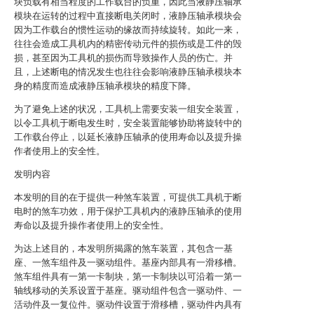
块负载有相当程度的工作载台的负重，因此当液静压轴承
模块在运转的过程中直接断电关闭时，液静压轴承模块会
因为工作载台的惯性运动的缘故而持续旋转。如此一来，
往往会造成工具机内的精密传动元件的损伤或是工件的毁
损，甚至因为工具机的损伤而导致操作人员的伤亡。并
且，上述断电的情况发生也往往会影响液静压轴承模块本
身的精度而造成液静压轴承模块的精度下降。
为了避免上述的状况，工具机上需要安装一组安全装置，
以令工具机于断电发生时，安全装置能够协助将旋转中的
工作载台停止，以延长液静压轴承的使用寿命以及提升操
作者使用上的安全性。
发明内容
本发明的目的在于提供一种煞车装置，可提供工具机于断
电时的煞车功效，用于保护工具机内的液静压轴承的使用
寿命以及提升操作者使用上的安全性。
为达上述目的，本发明所揭露的煞车装置，其包含一基
座、一煞车组件及一驱动组件。基座内部具有一滑移槽。
煞车组件具有一第一卡制块，第一卡制块以可沿着一第一
轴线移动的关系设置于基座。驱动组件包含一驱动件、一
活动件及一复位件。驱动件设置于滑移槽，驱动件内具有