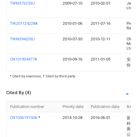
TWM373253U
2009-07-10
2010-02-01
Janda
Ltd
TW201124228A
2010-01-06
2011-07-16
Prec 
Res D
TWM394203U
2010-07-30
2010-12-11
Chin 
Machi
Ltd
CN101934477A
2010-09-16
2011-01-05
安阳
份有
* Cited by examiner, † Cited by third party
Cited By (4)
Publication number
Priority date
Publication date
Assi
CN105619150A
*
2014-10-28
2016-06-01
富鼎
科技(
善)有
公司