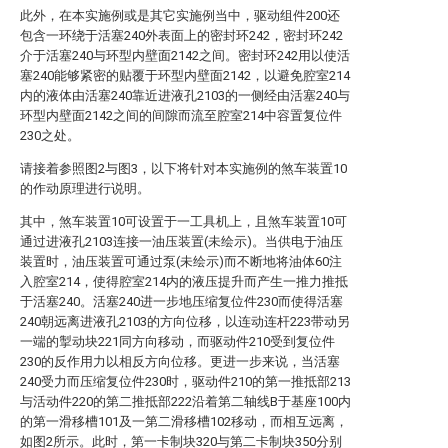
此外，在本实施例或是其它实施例当中，驱动组件200还
包含一环绕于活塞240外表面上的密封环242，密封环242
介于活塞240与环型内壁面2142之间。密封环242用以使活
塞240能够紧密的贴覆于环型内壁面2142，以避免腔室214
内的液体由活塞240靠近进液孔2103的一侧经由活塞240与
环型内壁面2142之间的间隙而流至腔室214中容置复位件
230之处。
请接着参照图2与图3，以下将针对本实施例的煞车装置10
的作动原理进行说明。
其中，煞车装置10可设置于一工具机上，且煞车装置10可
通过进液孔2103连接一油压装置(未绘示)。当供电于油压
装置时，油压装置可通过泵(未绘示)而不断地将油体60注
入腔室214，使得腔室214内的液压提升而产生一推力推抵
于活塞240。活塞240进一步地压缩复位件230而使得活塞
240朝远离进液孔2103的方向位移，以连动连杆223带动另
一端的掣动块221同方向移动，而驱动件210受到复位件
230的反作用力以相反方向位移。更进一步来说，当活塞
240受力而压缩复位件230时，驱动件210的第一推抵部213
与活动件220的第二推抵部222沿着第二轴线B于基座100内
的第一滑移槽101及一第二滑移槽102移动，而相互远离，
如图2所示。此时，第一卡制块320与第二卡制块350分别