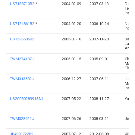
US7188710B2
*
2004-02-09
2007-03-13
Delph
Techn
Inc.
US7124861B2
*
2004-02-20
2006-10-24
Nexen
Inc.
US7296506B2
2005-03-10
2007-11-20
Bae 
Land
Armam
TWM274187U
2005-03-15
2005-09-01
Ching
Machi
Electr
TWM313682U
2006-12-27
2007-06-11
Hao Y
Machi
Indus
US20080289915A1
2007-05-22
2008-11-27
Yung-
TWM328921U
2007-06-26
2008-03-21
Jen-W
JP4993722B2
2007-07-12
2012-08-08
津田