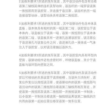
2.如权利要求1所述的煞车装置，其中该活动件包含有沿着
该第二轴线延伸的连杆及掣动块，该连杆的一端穿设该第
一推抵部而至该腔室，并连接于该活塞，该连杆的另一端
连接该掣动块，该掣动块具有该第二推抵部。
3.如权利要求1所述的煞车装置，其中该驱动件包含本体及
盖板，该本体具有相对的第一端及第二端，该腔室位于该
本体内，该盖板位于该第一端，该第一推抵部位于该本体
的该第二端，该盖板具有一进液孔连通该腔室，该活塞位
于该进液孔与该复位件之间，该进液孔供一液体或一气体
注入于该腔室，以对该活塞施以该外力。
4.如权利要求3所述的煞车装置，其中该腔室内具有环型内
壁面，该驱动组件还包含密封环，环绕该盖板，并介于该
盖板与该环型内壁面之间。
5.如权利要求1所述的煞车装置，其中该驱动件及该活动件
皆以可移动的关系设置于该滑移槽，当该外力消失时，该
复位件复位以推抵该活塞，使该驱动件的该第一推抵部与
该活动件的该第二推抵部沿着该第二轴线而相互靠近，并
使该第一推抵部及该第二推抵部一并推抵该第一卡制块，
以令该第一卡制块沿着该第一轴线朝远离该第二轴线的方
向而由该第一起始位置位移至该第一煞车位置。