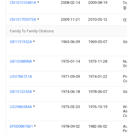
CN101510481A
*
2008-02-14
2009-08-19
Trw
零件
CN101705973A
*
2009-11-21
2010-05-12
任秀
Family To Family Citations
GB1151352A
*
1965-06-09
1969-05-07
Girlin
GB1338898A
*
1970-01-14
1973-11-28
Nucle
Group
US3786721A
1971-09-09
1974-01-22
Prod 
Co
GB1513245A
*
1974-06-18
1978-06-07
Girlin
US3986584A
*
1975-03-20
1976-10-19
West
Air B
Comp
EP0008876B1
*
1978-09-02
1982-06-02
Autom
Produ