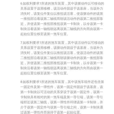
6.如权利要求1所述的煞车装置，其中该驱动件以可移动的
关系设置于该滑移槽，该活动件固设于该基座，当该外力
消失时，该复位件复位以推抵该活塞，使该驱动件的该第
一推抵部沿着该第二轴线而朝该活动件的该第二推抵部靠
近，并使该第一推抵部推抵该第一卡制块，以令该第一卡
制块沿着该第一轴线朝远离该第二轴线的方向而由该第一
起始位置位移至该第一煞车位置。
7.如权利要求1所述的煞车装置，其中该活动件以可移动的
关系设置于该滑移槽，该驱动件固设于该基座，当该外力
消失时，该复位件复位以推抵该活塞，使该活动件的该第
二推抵部沿着该第二轴线而朝该驱动件的该第一推抵部靠
近，并使该第二推抵部推抵该第一卡制块，以令该第一卡
制块沿着该第一轴线朝远离该第二轴线的方向而由该第一
起始位置位移至该第一煞车位置。
8.如权利要求1所述的煞车装置，其中该煞车组件还包含第
一固定件及第一弹性件，该第一固定件固设于该基座，该
第一卡制块以可活动的关系穿设于该第一固定件，该第一
卡制块具有相对的第一煞车端及第一导引端，该第一导引
端邻近该第二轴线，该第一弹性件环绕该第一卡制块，并
介于该第一固定件与该第一导引端之间，该第一卡制块通
过该第一弹性件而保持于该第一起始位置。