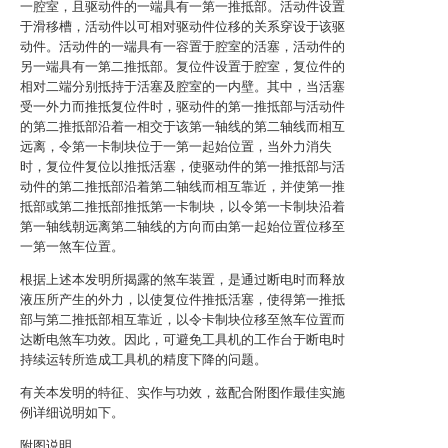
一腔室，且驱动件的一端具有一第一推抵部。活动件设置
于滑移槽，活动件以可相对驱动件位移的关系穿设于该驱
动件。活动件的一端具有一容置于腔室的活塞，活动件的
另一端具有一第二推抵部。复位件设置于腔室，复位件的
相对二端分别抵持于活塞及腔室的一内壁。其中，当活塞
受一外力而推抵复位件时，驱动件的第一推抵部与活动件
的第二推抵部沿着一相交于该第一轴线的第二轴线而相互
远离，令第一卡制块位于一第一起始位置，当外力消失
时，复位件复位以推抵活塞，使驱动件的第一推抵部与活
动件的第二推抵部沿着第二轴线而相互靠近，并使第一推
抵部或第二推抵部推抵第一卡制块，以令第一卡制块沿着
第一轴线朝远离第二轴线的方向而由第一起始位置位移至
一第一煞车位置。
根据上述本发明所揭露的煞车装置，是通过断电时而释放
液压所产生的外力，以使复位件推抵活塞，使得第一推抵
部与第二推抵部相互靠近，以令卡制块位移至煞车位置而
达断电煞车功效。因此，可避免工具机的工作台于断电时
持续运转所造成工具机的精度下降的问题。
有关本发明的特征、实作与功效，兹配合附图作最佳实施
例详细说明如下。
附图说明