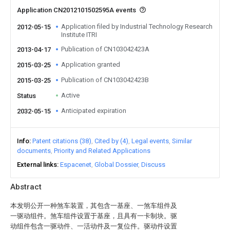
Application CN2012101502595A events
Application filed by Industrial Technology Research
2012-05-15
Institute ITRI
Publication of CN103042423A
2013-04-17
Application granted
2015-03-25
Publication of CN103042423B
2015-03-25
Active
Status
Anticipated expiration
2032-05-15
Info
Patent citations (38)
Cited by (4)
Legal events
Similar
documents
Priority and Related Applications
External links
Espacenet
Global Dossier
Discuss
Abstract
本发明公开一种煞车装置，其包含一基座、一煞车组件及
一驱动组件。煞车组件设置于基座，且具有一卡制块。驱
动组件包含一驱动件、一活动件及一复位件。驱动件设置