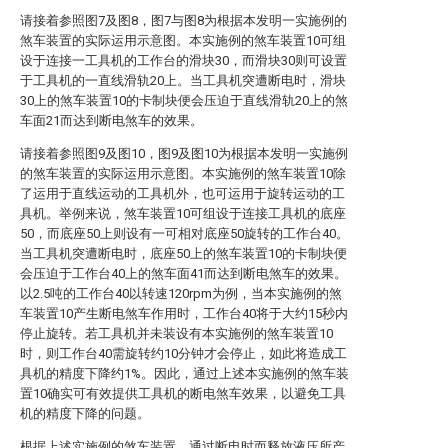
请接着参照图7及图8，图7与图8为根据本发明一实施例的
煞车装置的实际运用示意图。本实施例的煞车装置10可组
设于连接一工具机的工作台的滑块30，而滑块30则可设置
于工具机的一直线滑轨20上。当工具机突遭断电时，滑块
30上的煞车装置10的卡制块便会压迫于直线滑轨20上的煞
车面21而达到断电煞车的效果。
请接着参照图9及图10，图9及图10为根据本发明一实施例
的煞车装置的实际运用示意图。本实施例的煞车装置10除
了运用于直线运动的工具机外，也可运用于旋转运动的工
具机。举例来说，煞车装置10可组设于连接工具机的底座
50，而底座50上则设有一可相对底座50旋转的工作台40。
当工具机突遭断电时，底座50上的煞车装置10的卡制块便
会压迫于工作台40上的煞车面41而达到断电煞车的效果。
以2.5吨的工作台40以转速120rpm为例，当本实施例的煞
车装置10产生断电煞车作用时，工作台40将于大约15秒内
停止旋转。若工具机并未装设有本实施例的煞车装置10
时，则工作台40需旋转约10分钟才会停止，如此将造成工
具机的精度下降约1%。因此，通过上述本实施例的煞车装
置10确实可有效提供工具机的断电煞车效果，以避免工具
机的精度下降的问题。
根据上述实施例的煞车装置，通过断电时而释放液压所产