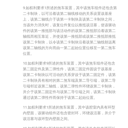
9.如权利要求1所述的煞车装置，其中该煞车组件还包含第
二卡制块，以可沿着该第二轴线移动的关系设置该基座
上，该第二轴线介于该第一卡制块及该第二卡制块之间，
当该外力消失时，该复位件复位以推抵该活塞，使该驱动
件的该第一推抵部与该活动件的该第二推抵部沿着该第二
轴线而相互靠近，并使该第一推抵部或该第二推抵部推抵
该第二卡制块，以令该第二卡制块沿着该第二轴线朝远离
该第二轴线的方向而由一第二起始位置位移至一第二煞车
位置。
10.如权利要求9所述的煞车装置，其中该煞车组件还包含
第二固定件及第二弹性件，该第二固定件固设于该基座，
该第二卡制块以可活动的关系穿设于该第二固定件，该第
二卡制块具有相对的第二煞车端及第二导引端，该第二导
引端邻近该第二轴线，该第二弹性件环绕该第二卡制块，
并介于该第二固定件与该第二导引端之间，该第二卡制块
通过该第二弹性件而保持于该第二起始位置。
11.如权利要求1所述的煞车装置，其中该腔室内具有环型
内壁面，该驱动组件还包含密封环，环绕该活塞，并介于
该活塞与该环型内壁面之间。