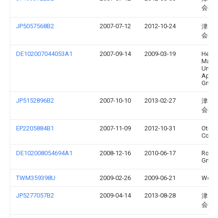
会社
JP5057568B2
2007-07-12
2012-10-24
津田
会社
DE102007044053A1
2007-09-14
2009-03-19
Hema
Masch
Und
Appar
Gmb
JP5152896B2
2007-10-10
2013-02-27
津田
会社
EP2205884B1
2007-11-09
2012-10-31
Otis E
Comp
DE102008054694A1
2008-12-16
2010-06-17
Rober
Gmb
TWM359398U
2009-02-26
2009-06-21
Wei-Y
JP5277057B2
2009-04-14
2013-08-28
津田
会社