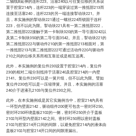
二轴线B延伸的连杆223。活塞240以可往复位移的关系设
置于腔室214内，连杆223的一端穿设过第一推抵部213而
连接至活塞240，连杆223的另一端连接掣动块221。并
且，本实施例的掣动块221通过一螺丝224而锁固于连杆
223，但不以此为限。掣动块221具有一第二推抵部222，
第二推抵部222接触于第一卡制块320的第一导引面3242以
及第二卡制块350的第二导引面3542。并且，掣动块221的
第二推抵部222与驱动件210的第一推抵部213相面对，第
一推抵部213与第二推抵部222可通过活动件220与驱动件
210之间的位移关系而相互靠近或是相互远离。
此外，本实施例的复位件230设置于腔室214内，复位件
230的相对二端分别抵持于活塞240及腔室214的一内壁
2141。复位件230可以是一簧片组，但不以此为限。譬如
复位件230也可以是一压缩弹簧。并且，本实施例的活塞
240介于进液孔2103与复位件230之间。
此外，在本实施例或是其它实施例当中，腔室214内具有
一环型内壁面2142，驱动组件200更可包含一密封环250。
密封环250环绕盖板2102的一侧，密封环250并介于盖板
2102与环型内壁面2142之间。密封环250用以密封盖板
2102与腔室214开口间的间隙，以避免腔室214内的液体由
盖板2102与腔室214开口间的间隙泄漏出。