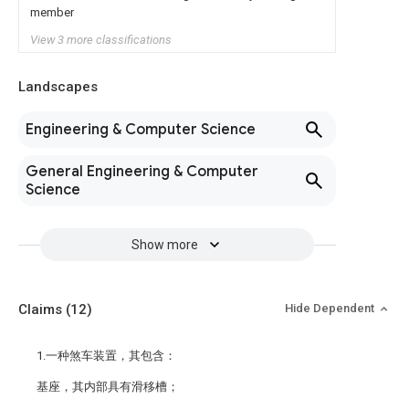
member
View 3 more classifications
Landscapes
Engineering & Computer Science
General Engineering & Computer
Science
Show more
Claims
(12)
Hide Dependent
1.一种煞车装置，其包含：
基座，其内部具有滑移槽；