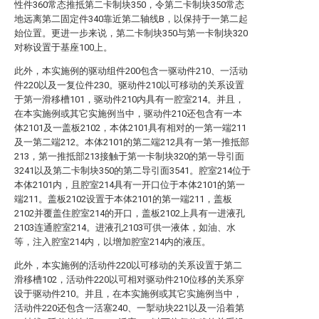
性件360常态推抵第二卡制块350，令第二卡制块350常态
地远离第二固定件340靠近第二轴线B，以保持于一第二起
始位置。更进一步来说，第二卡制块350与第一卡制块320
对称设置于基座100上。
此外，本实施例的驱动组件200包含一驱动件210、一活动
件220以及一复位件230。驱动件210以可移动的关系设置
于第一滑移槽101，驱动件210内具有一腔室214。并且，
在本实施例或其它实施例当中，驱动件210还包含有一本
体2101及一盖板2102，本体2101具有相对的一第一端211
及一第二端212。本体2101的第二端212具有一第一推抵部
213，第一推抵部213接触于第一卡制块320的第一导引面
3241以及第二卡制块350的第二导引面3541。腔室214位于
本体2101内，且腔室214具有一开口位于本体2101的第一
端211。盖板2102设置于本体2101的第一端211，盖板
2102并覆盖住腔室214的开口，盖板2102上具有一进液孔
2103连通腔室214。进液孔2103可供一液体，如油、水
等，注入腔室214内，以增加腔室214内的液压。
此外，本实施例的活动件220以可移动的关系设置于第二
滑移槽102，活动件220以可相对驱动件210位移的关系穿
设于驱动件210。并且，在本实施例或其它实施例当中，
活动件220还包含一活塞240、一掣动块221以及一沿着第