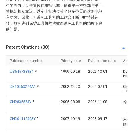
生的外力，以使复位件推抵活塞，使得第一推抵部与第二
推抵部相互靠近，以令卡制块位移至煞车位置而达断电煞
车功效。因此，可避免工具机的工作台于断电时持续运
转，故可达到保护工具机的功效而避免工具机的精度下降
的问题。
Patent Citations (38)
Publication number
Priority date
Publication date
Assi
US6457383B1
*
1999-09-28
2002-10-01
Deck
Pfron
DE10260274A1
*
2002-12-20
2004-07-01
Chr. 
+ Co 
CN2835553Y
*
2005-08-08
2006-11-08
徐元
CN201115903Y
*
2007-10-19
2008-09-17
大连
限公