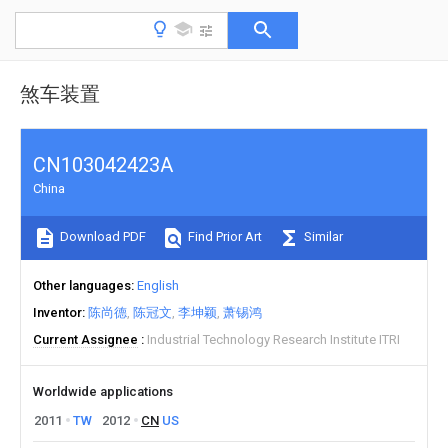
煞车装置
CN103042423A
China
Download PDF
Find Prior Art
Similar
Other languages
English
Inventor
陈尚德
陈冠文
李坤颖
萧锡鸿
Current Assignee
Industrial Technology Research Institute ITRI
Worldwide applications
2011
TW
2012
CN
US