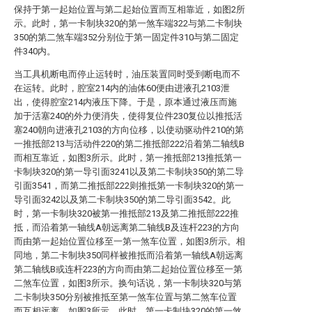
保持于第一起始位置与第二起始位置而互相靠近，如图2所
示。此时，第一卡制块320的第一煞车端322与第二卡制块
350的第二煞车端352分别位于第一固定件310与第二固定
件340内。
当工具机断电而停止运转时，油压装置同时受到断电而不
在运转。此时，腔室214内的油体60便由进液孔2103泄
出，使得腔室214内液压下降。于是，原本通过液压而施
加于活塞240的外力便消失，使得复位件230复位以推抵活
塞240朝向进液孔2103的方向位移，以使动驱动件210的第
一推抵部213与活动件220的第二推抵部222沿着第二轴线B
而相互靠近，如图3所示。此时，第一推抵部213推抵第一
卡制块320的第一导引面3241以及第二卡制块350的第二导
引面3541，而第二推抵部222则推抵第一卡制块320的第一
导引面3242以及第二卡制块350的第二导引面3542。此
时，第一卡制块320被第一推抵部213及第二推抵部222推
抵，而沿着第一轴线A朝远离第二轴线B及连杆223的方向
而由第一起始位置位移至一第一煞车位置，如图3所示。相
同地，第二卡制块350同样被推抵而沿着第一轴线A朝远离
第二轴线B或连杆223的方向而由第二起始位置位移至一第
二煞车位置，如图3所示。换句话说，第一卡制块320与第
二卡制块350分别被推抵至第一煞车位置与第二煞车位置
而互相远离，如图3所示。此时，第一卡制块320的第一煞