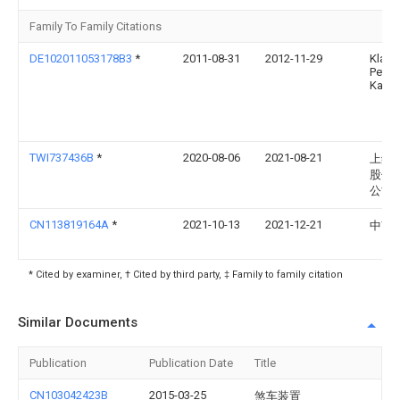
Family To Family Citations
DE102011053178B3
*
2011-08-31
2012-11-29
Klaus
Peter
Kapp
TWI737436B
*
2020-08-06
2021-08-21
上銀
股份
公司
CN113819164A
*
2021-10-13
2021-12-21
中南
* Cited by examiner, † Cited by third party, ‡ Family to family citation
Similar Documents
Publication
Publication Date
Title
CN103042423B
2015-03-25
煞车装置