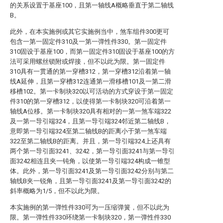
的关系设置于基座100，且第一轴线A概略垂直于第二轴线
B。
此外，在本实施例或其它实施例当中，煞车组件300更可
包含一第一固定件310及一第一弹性件330。第一固定件
310固设于基座100，而第一固定件310固设于基座100的方
法可采用螺丝锁附或焊接，但不以此为限。第一固定件
310具有一贯通的第一穿槽312，第一穿槽312沿着第一轴
线A延伸，且第一穿槽312连通第一滑移槽101及一第二滑
移槽102。第一卡制块320以可活动的方式穿设于第一固定
件310的第一穿槽312，以使得第一卡制块320可沿着第一
轴线A位移。第一卡制块320具有相对的一第一煞车端322
及一第一导引端324，且第一导引端324邻近第二轴线B，
意即第一导引端324至第二轴线B的距离小于第一煞车端
322至第二轴线B的距离。并且，第一导引端324上还具有
两个第一导引面3241、3242，第一导引面3241与第一导引
面3242相连且夹一钝角，以使第一导引端324构成一锥型
体。此外，第一导引面3241及第一导引面3242分别与第二
轴线B夹一锐角，且第一导引面3241及第一导引面3242的
斜率概略为1/5，但不以此为限。
本实施例的第一弹性件330可为一压缩弹簧，但不以此为
限。第一弹性件330环绕第一卡制块320，第一弹性件330