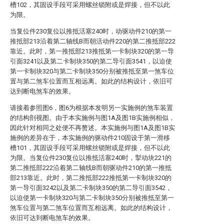
槽102，其固设手段可采用螺丝锁附或是焊接，但不以此
为限。
当复位件230复位以推抵活塞240时，动驱动件210的第一
推抵部213沿着第二轴线B而朝活动件220的第二推抵部222
靠近。此时，第一推抵部213推抵第一卡制块320的第一导
引面3241以及第二卡制块350的第二导引面3541，以迫使
第一卡制块320与第二卡制块350分别被推抵至第一煞车位
置与第二煞车位置而互相远离。如此的结构设计，依旧可
达到断电煞车的效果。
请接着参照图6，图6为根据本发明另一实施例的煞车装置
的结构剖视图。由于本实施例与图1A及图1B实施例相似，
因此针对相同之处便不再赘述。本实施例与图1A及图1B实
施例的差异在于，本实施例的驱动件210固设于第一滑移
槽101，其固设手段可采用螺丝锁附或是焊接，但不以此
为限。当复位件230复位以推抵活塞240时，掣动块221的
第二推抵部222沿着第二轴线B而朝驱动件210的第一推抵
部213靠近。此时，第二推抵部222推抵第一卡制块320的
第一导引面3242以及第二卡制块350的第二导引面3542，
以迫使第一卡制块320与第二卡制块350分别被推抵至第一
煞车位置与第二煞车位置而互相远离。如此的结构设计，
依旧可达到断电煞车的效果。