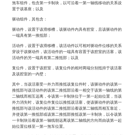
煞车组件，包含第一卡制块，以可沿着一第一轴线移动的关系设
置于该基座；以及
驱动组件，其包含：
驱动件，设置于该滑移槽，该驱动件内具有腔室，且该驱动件的
一端具有第一推抵部；
活动件，设置于该滑移槽，该活动件以可相对驱动件位移的关系
穿设于该驱动件，该活动件的一端具有容置于该腔室的活塞，该
活动件的另一端具有第二推抵部；以及
复位件，设置于该腔室，该复位件的相对两端分别抵持于该活塞
及该腔室的一内壁；
其中，当该活塞受一外力而推抵该复位件时，该驱动件的该第一
推抵部与该活动件的该第二推抵部沿着一相交于该第一轴线的第
二轴线而相互远离，令该第一卡制块位于一第一起始位置，当该
外力消失时，该复位件复位以推抵该活塞，使该驱动件的该第一
推抵部与该活动件的该第二推抵部沿着该第二轴线而相互靠近，
并使该第一推抵部或该第二推抵部推抵该第一卡制块，以令该第
一卡制块沿着该第一轴线朝远离该第二轴线的方向而由该第一起
始位置位移至一第一煞车位置。