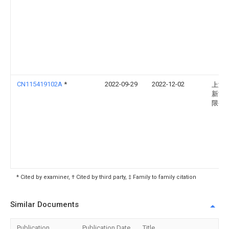
CN115419102A
*
2022-09-29
2022-12-02
上海
新能
限公
* Cited by examiner, † Cited by third party, ‡ Family to family citation
Similar Documents
Publication
Publication Date
Title