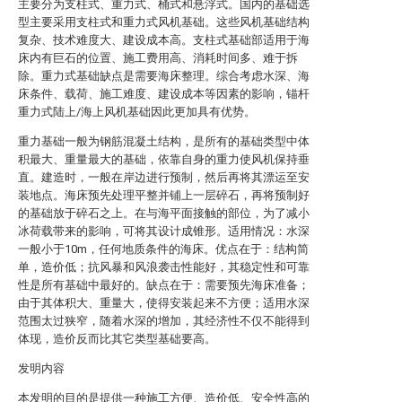
主要分为支柱式、重力式、桶式和悬浮式。国内的基础选
型主要采用支柱式和重力式风机基础。这些风机基础结构
复杂、技术难度大、建设成本高。支柱式基础部适用于海
床内有巨石的位置、施工费用高、消耗时间多、难于拆
除。重力式基础缺点是需要海床整理。综合考虑水深、海
床条件、载荷、施工难度、建设成本等因素的影响，锚杆
重力式陆上/海上风机基础因此更加具有优势。
重力基础一般为钢筋混凝土结构，是所有的基础类型中体
积最大、重量最大的基础，依靠自身的重力使风机保持垂
直。建造时，一般在岸边进行预制，然后再将其漂运至安
装地点。海床预先处理平整并铺上一层碎石，再将预制好
的基础放于碎石之上。在与海平面接触的部位，为了减小
冰荷载带来的影响，可将其设计成锥形。适用情况：水深
一般小于10m，任何地质条件的海床。优点在于：结构简
单，造价低；抗风暴和风浪袭击性能好，其稳定性和可靠
性是所有基础中最好的。缺点在于：需要预先海床准备；
由于其体积大、重量大，使得安装起来不方便；适用水深
范围太过狭窄，随着水深的增加，其经济性不仅不能得到
体现，造价反而比其它类型基础要高。
发明内容
本发明的目的是提供一种施工方便、造价低、安全性高的