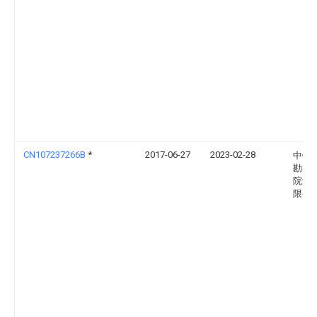
CN107237266B
*
2017-06-27
2023-02-28
中铁
勘察
院集
限公