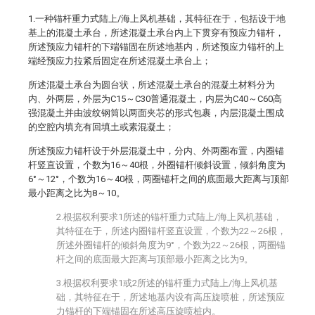
1.一种锚杆重力式陆上/海上风机基础，其特征在于，包括设于地
基上的混凝土承台，所述混凝土承台内上下贯穿有预应力锚杆，
所述预应力锚杆的下端锚固在所述地基内，所述预应力锚杆的上
端经预应力拉紧后固定在所述混凝土承台上；
所述混凝土承台为圆台状，所述混凝土承台的混凝土材料分为
内、外两层，外层为C15～C30普通混凝土，内层为C40～C60高
强混凝土并由波纹钢筒以两面夹芯的形式包裹，内层混凝土围成
的空腔内填充有回填土或素混凝土；
所述预应力锚杆设于外层混凝土中，分内、外两圈布置，内圈锚
杆竖直设置，个数为16～40根，外圈锚杆倾斜设置，倾斜角度为
6°～12°，个数为16～40根，两圈锚杆之间的底面最大距离与顶部
最小距离之比为8～10。
2.根据权利要求1所述的锚杆重力式陆上/海上风机基础，
其特征在于，所述内圈锚杆竖直设置，个数为22～26根，
所述外圈锚杆的倾斜角度为9°，个数为22～26根，两圈锚
杆之间的底面最大距离与顶部最小距离之比为9。
3.根据权利要求1或2所述的锚杆重力式陆上/海上风机基
础，其特征在于，所述地基内设有高压旋喷桩，所述预应
力锚杆的下端锚固在所述高压旋喷桩内。