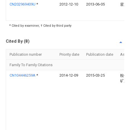
CN202969409U
*
2012-12-10
2013-06-05
霍宏
* Cited by examiner, † Cited by third party
Cited By (8)
Publication number
Priority date
Publication date
Assi
Family To Family Citations
CN104446259A
*
2014-12-09
2015-03-25
鞍钢
矿业