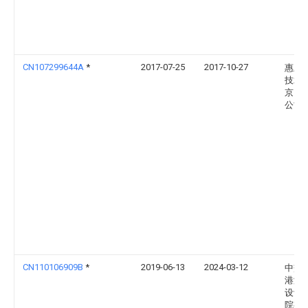
CN107299644A
*
2017-07-25
2017-10-27
惠宏
技术
京）
公司
CN110106909B
*
2019-06-13
2024-03-12
中交
港湾
设计
院有