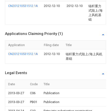
CN201210531512.1A
2012-12-10
2012-12-10
锚杆重力
式陆上/海
上风机基
础
Applications Claiming Priority (1)
Application
Filing date
Title
CN201210531512.1A
2012-12-10
锚杆重力式陆上/海上风机
基础
Legal Events
Date
Code
Title
2013-03-27
C06
Publication
2013-03-27
PB01
Publication
2013-04-24
C10
Entry into substantive examination