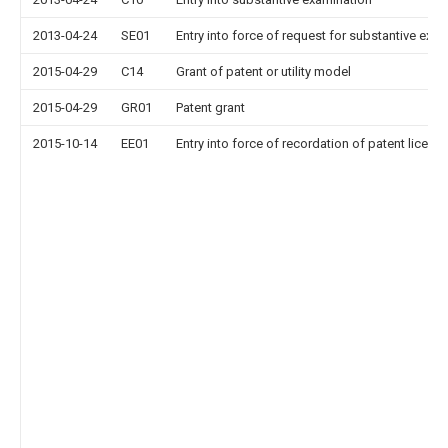
2013-04-24
SE01
Entry into force of request for substantive exa
2015-04-29
C14
Grant of patent or utility model
2015-04-29
GR01
Patent grant
2015-10-14
EE01
Entry into force of recordation of patent licens