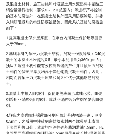
及混凝土材料、施工措施和对混凝土用水泥熟料中铝酸三
钙含量进行控制（要求6～12％范围内）等进行严格控制
的基本防腐蚀外，在混凝土结构外围采用防腐涂层、并掺
入钢筋阻锈剂的特殊防腐蚀措施。因此风机基础防腐措施
如下：
1.提高混凝土保护层厚度，在承台内混凝土保护层厚度皆
大于75mm。
2.基础本身为预应力混凝土结构。混凝土强度等级：C40混
凝土的水灰比不应超过0.5，最小水泥用量为360kg/m3；
预应力混凝土构件能有效控制裂缝的产生并且预应力混凝
土构件的保护层厚度均高于其他钢筋混凝土构件，因此，
相对而言预应力混凝土质量和耐久性优于其他钢筋混凝
土。
3.混凝土中掺入阻锈剂，促使钢筋表面形成纯化膜。阻锈
剂采用亚硝酸钙阻锈剂，或以亚硝酸钙为主剂的复合阻锈
剂。
4.预应力高强螺杆裸露部分刷环氧红丹防锈漆一遍，厚度
0.5mm，之后用中性硅酮密封胶密封两个螺母的上表面、
下表面和接口处，然后均匀涂抹锂基脂润滑油1.5mm。PE
套管里面高强螺杆在现场涂1.5mm厚昆仑或长城3号锂基脂