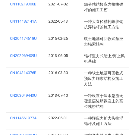
CN110219300B
2021-07-02
部分粘结预应力抗拔锚
杆的施工工艺
CN114482141A
2022-05-13
一种大直径精轧螺纹钢
抗浮锚杆的施工方法
CN204174618U
2015-02-25
软土地基可回收式预应
力锚索结构
CN202969409U
2013-06-05
锚杆重力式陆上/海上风
机基础
CN104314076B
2016-03-30
一种软土地基可回收式
预应力锚索结构及施工
方法
CN203049443U
2013-07-10
一种设置于深水急流无
覆盖层陡峭裸岩上的高
位栈桥结构
CN114561977A
2022-05-31
一种预应力扩大头抗浮
锚杆及施工方法