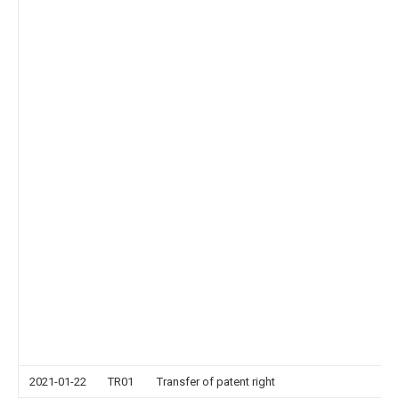
2021-01-22
TR01
Transfer of patent right