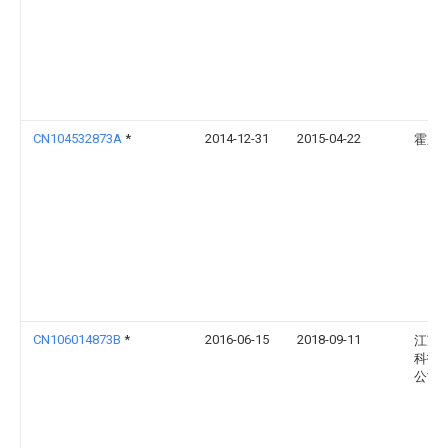
CN104532873A
*
2014-12-31
2015-04-22
霍宏
CN106014873B
*
2016-06-15
2018-09-11
江苏
科技
公司