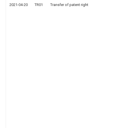
2021-04-20
TR01
Transfer of patent right