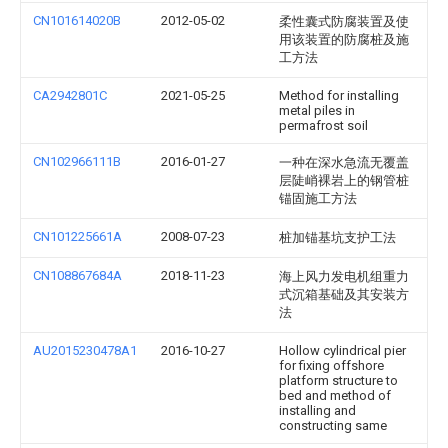
CN101614020B
2012-05-02
柔性囊式防腐装置及使
用该装置的防腐桩及施
工方法
CA2942801C
2021-05-25
Method for installing
metal piles in
permafrost soil
CN102966111B
2016-01-27
一种在深水急流无覆盖
层陡峭裸岩上的钢管桩
锚固施工方法
CN101225661A
2008-07-23
桩加锚基坑支护工法
CN108867684A
2018-11-23
海上风力发电机组重力
式沉箱基础及其安装方
法
AU2015230478A1
2016-10-27
Hollow cylindrical pier
for fixing offshore
platform structure to
bed and method of
installing and
constructing same