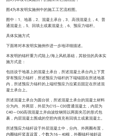
图4为本发明实施例中的施工工艺流程图。
图中：1、地基，2、混凝土承台，3、高强混凝土，4、普
通混凝土，5、回填土或素混凝土，6、预应力锚杆。
具体实施方式
下面将对本发明实施例作进一步地详细描述。
本发明的锚杆重力式陆上/海上风机基础，其较佳的具体实
施方式是：
包括设于地基上的混凝土承台，所述混凝土承台内上下贯
穿有预应力锚杆，所述预应力锚杆的下端锚固在所述地基
内，所述预应力锚杆的上端经预应力拉紧后固定在所述混
凝土承台上。
所述混凝土承台为圆台状，所述混凝土承台的混凝土材料
分为内、外两层，外层为C15～C30普通混凝土，内层为
C40～C60高强混凝土并由波纹钢筒以两面夹芯的形式包
裹，内层混凝土围成的空腔内填充有回填土或素混凝土。
所述预应力锚杆设于外层混凝土中，分内、外两圈布置，
内圈锚杆竖直设置，个数为16～40根，外圈锚杆倾斜设