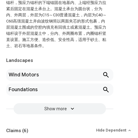
锚杆，预应力锚杆的下端锚固在地基内、上端经预应力拉
紧后固定在混凝土承台上。混凝土承台为圆台状，分为
内、外两层，外层为C15～C30普通混凝土，内层为C40～
C60高强混凝土并由波纹钢筒以两面夹芯的形式包裹，内
层混凝土围成的空腔内填充有回填土或素混凝土。预应力
锚杆设于外层混凝土中，分内、外两圈布置，内圈锚杆竖
直设置。施工方便、造价低、安全性高，适用于砂土、粘
土、岩石等地基条件。
Landscapes
Wind Motors
Foundations
Show more
Claims
(6)
Hide Dependent