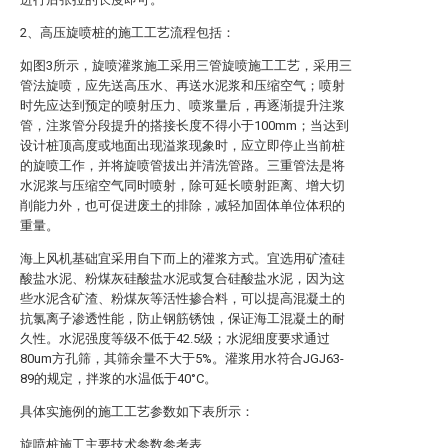
2、高压旋喷桩的施工工艺流程包括：
如图3所示，旋喷灌浆施工采用三管旋喷施工工艺，采用三
管法旋喷，应先送高压水、再送水泥浆和压缩空气；喷射
时先应达到预定的喷射压力、喷浆量后，再逐渐提升注浆
管，注浆管分段提升的搭接长度不得小于100mm；当达到
设计桩顶高度或地面出现溢浆现象时，应立即停止当前桩
的旋喷工作，并将旋喷管拔出并清洗管路。三重管法是将
水泥浆与压缩空气同时喷射，除可延长喷射距离、增大切
削能力外，也可促进废土的排除，减轻加固体单位体积的
重量。
海上风机基础宜采用自下而上的灌浆方式。宜选用矿渣硅
酸盐水泥、粉煤灰硅酸盐水泥或复合硅酸盐水泥，因为这
些水泥含矿渣、粉煤灰等活性掺合料，可以提高混凝土的
抗氯离子渗透性能，防止钢筋锈蚀，保证海工混凝土的耐
久性。水泥强度等级不低于42.5级；水泥细度要求通过
80um方孔筛，其筛余量不大于5%。灌浆用水符合JGJ63-
89的规定，拌浆的水温低于40°C。
具体实施例的施工工艺参数如下表所示：
旋喷桩施工主要技术参数参考表