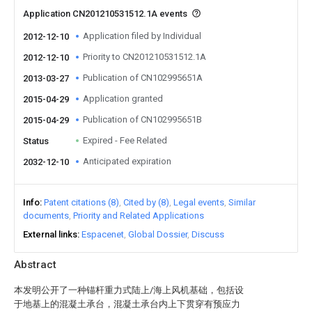
Application CN201210531512.1A events
Application filed by Individual
2012-12-10
Priority to CN201210531512.1A
2012-12-10
Publication of CN102995651A
2013-03-27
Application granted
2015-04-29
Publication of CN102995651B
2015-04-29
Expired - Fee Related
Status
Anticipated expiration
2032-12-10
Info
Patent citations (8)
Cited by (8)
Legal events
Similar
documents
Priority and Related Applications
External links
Espacenet
Global Dossier
Discuss
Abstract
本发明公开了一种锚杆重力式陆上/海上风机基础，包括设
于地基上的混凝土承台，混凝土承台内上下贯穿有预应力