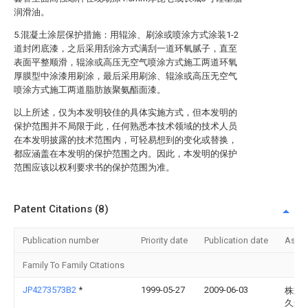
润滑油。
5.混凝土涂层保护措施：用辊涂、刷涂或喷涂方式涂装1-2
道封闭底漆，之后采用刮涂方式满刮一道环氧腻子，直至
表面平整顺滑，辊涂或高压无空气喷涂方式施工两道环氧
厚膜型中涂漆用刷涂，最后采用刷涂、辊涂或高压无空气
喷涂方式施工两道脂肪族聚氨酯面漆。
以上所述，仅为本发明较佳的具体实施方式，但本发明的
保护范围并不局限于此，任何熟悉本技术领域的技术人员
在本发明披露的技术范围内，可轻易想到的变化或替换，
都应涵盖在本发明的保护范围之内。因此，本发明的保护
范围应该以权利要求书的保护范围为准。
Patent Citations (8)
Publication number
Priority date
Publication date
Assi
Family To Family Citations
JP4273573B2
*
1999-05-27
2009-06-03
株式
久米