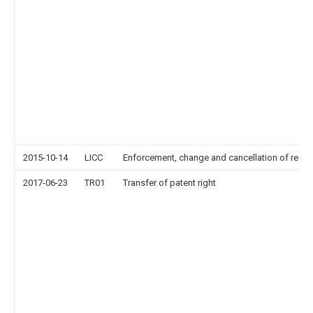
2015-10-14
LICC
Enforcement, change and cancellation of record o
2017-06-23
TR01
Transfer of patent right