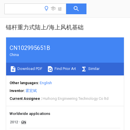
锚杆重力式陆上/海上风机基础
CN102995651B
China
Download PDF
Find Prior Art
Similar
Other languages
English
Inventor
霍宏斌
Current Assignee
Huihong Engineering Technology Co ltd
Worldwide applications
2012
CN