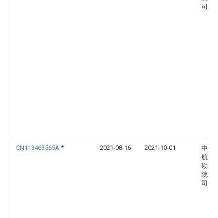
司
CN113463565A
*
2021-08-16
2021-10-01
中交
航务
勘察
院有
司