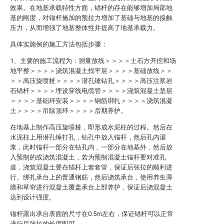
效果。在地基承载特性方面，锚杆的存在能够增加局部地
基的刚度，对锚杆施加的预拉力增加了基础与地基的接触
压力，从而增强了地基整体性并提高了地基承载力。
具体实施例的施工方法包括步骤：
1、主要的施工流程为：测量放线＞＞＞＞土石方开挖和场
地平整＞＞＞＞浇筑混凝土找平层＞＞＞＞基础放线＞＞
＞＞高压旋喷桩＞＞＞＞潜孔锤钻孔＞＞＞＞高压注浆岩
石锚杆＞＞＞＞埋设穿线电缆管＞＞＞＞浇筑混凝土垫层
＞＞＞＞基础环安装＞＞＞＞钢筋绑扎＞＞＞＞浇筑混凝
土＞＞＞＞吊除顶环＞＞＞＞后期养护。
在地基上制作高压旋喷桩，即形成水泥柱的过程。然后在
水泥柱上用潜孔锤打孔，钻孔中放入锚杆，然后孔内灌
浆，此时锚杆一部分在钻孔内，一部分在地基外，然后放
入预制的或浇筑混凝土，若为预制混凝土锚杆要对准孔
道，浇筑混凝土要在锚杆上套套管，保证后张拉的顺利进
行。绑扎承台上的普通钢筋，然后浇筑承台，使用养生薄
膜和草帘进行混凝土覆盖承台上部养护，保证后浇混凝土
达到设计强度。
锚杆露出承台表面的尺寸在0.5m左右，保证锚杆可以正常
进行后张拉的长度即可。