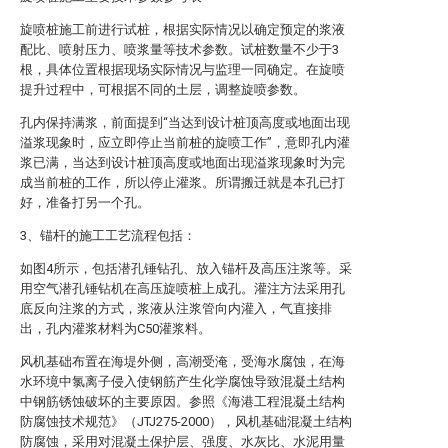
旋喷桩施工前进行试桩，根据实际情况以确定预定的浆液
配比、喷射压力、喷浆量等技术参数。试桩数量不少于3
根，具体位置根据现场实际情况与监理一同确定。在旋喷
提升过程中，可根据不同的土层，调整旋喷参数。
孔内保持满浆，前面提到“当达到设计桩顶高度或地面出现
溢浆现象时，应立即停止当前桩的旋喷工作”，意即孔内灌
浆已满，当达到设计桩顶高度或地面出现溢浆现象时为完
成当前桩的工作，所以停止灌浆。所谓搬迁就是本孔已打
好，准备打另一个孔。
3、锚杆的施工工艺流程包括：
如图4所示，包括潜孔锤钻孔、放入锚杆及高压注浆等。采
用空气潜孔锤钻机在高压旋喷桩上成孔。灌注方法采用孔
底反向注浆的方式，浆液从注浆管向内灌入，气直接排
出，孔内灌浆材料为C50灌浆料。
风机基础布置在海堤外侧，高潮受淹，受海水腐蚀，在海
水环境中氯离子侵入使钢筋产生化学腐蚀导致混凝土结构
中钢筋锈蚀破坏的主要原因。参照《海港工程混凝土结构
防腐蚀技术规范》（JTJ275-2000），风机基础混凝土结构
防腐蚀，采用对混凝土保护层、强度、水灰比、水泥用量