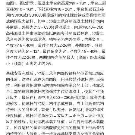
如图1、图2所示，混凝土承台的高度为9～15m，承台上部
直径为10～16m，下部直径为18～26m，承台和岩石连接
用PSB930或PSB1080强度级别的精轧螺纹钢或高强螺栓形
成的预应力锚杆。其中：混凝土承台的混凝土材料分为内
外两层，外层为C15～C30普通混凝土，内层为C40～C60
高强混凝土并由波纹钢筒以两面夹芯的形式包裹，混凝土
承台可以为预制或现浇。锚杆分为内外两圈，内圈竖直，
个数为16～40根，最佳个数为22-26根，外圈倾斜，倾斜
角度大约为6°～12°，最佳角度为9°，个数为16～40根，最
佳个数为22-26根，两圈锚杆之间的最大（底面）距离和最
小（顶部）距离之比约为9。
基础安置完成后，混凝土承台内部按锚杆的位置留出相应
的孔道，这些孔道称为自由段，用张拉器对锚杆进行后张
拉，利用锚具把张拉后的锚杆锚固在承台的上部，依靠承
台上部的锚具将锚杆的预张拉力传给混凝土，使其产生预
压应力，最后在孔道中灌入C60～C80高强混凝土或高强水
泥砂浆，使锚杆与混凝土构件形成整体。当上部高耸结构
传来巨大的弯矩时，首先可以充分、反复地利用钢材弹性
强度幅值，锚杆经过负应力→零应力→正应力→设计强度
应力的过程，达到结构承载力终值，从而提高结构承载能
力。所以这样的基础结构能够更容易的抵抗由上部高耸结
构传来的巨大弯矩，进一步提高基础支撑力及抵抗弯矩的