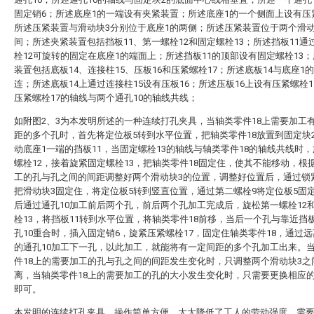
固定销6；所述底座1的一端设有夹紧装置；所述底座1的一个侧面上设有压
所述压紧装置与滑动块3分别位于底座1的两侧；所述压紧装置位于两个滑动
间；所述夹紧装置包括挡板11、第一螺栓12和固定螺栓13；所述挡板11通
栓12可旋转的固定在底座1的端面上；所述挡板11的顶部设有固定螺栓13
装置包括底板14、连接柱15、压板16和压紧螺栓17；所述底板14与底座1
连；所述底板14上通过连接柱15设有压板16；所述压板16上设有压紧螺栓1
压紧螺栓17的轴线与两个通孔10的轴线共线；
如附图2、3为本发明所述的一种连续打孔夹具，当轴类零件18上需要加工
距的多个孔时，首先将定位板5转到水平位置，把轴类零件18放置到固定块
动底座1一端的挡板11，当固定螺栓13的轴线与轴类零件18的轴线共线时
螺栓12，接着旋紧固定螺栓13，把轴类零件18固定住，使其不能移动，根
工的孔与孔之间的间距调整好两个滑动块3的位置，调整好位置后，通过锁
把滑动块3固定住，将定位板5转到竖直位置，通过第二螺栓9将定位板5固
后通过通孔10加工前后两个孔，前后两个孔加工完成后，旋松第一螺栓12
栓13，将挡板11转到水平位置，将轴类零件18前移，当后一个孔与靠近挡板
孔10重合时，插入固定销6，旋紧压紧螺栓17，固定住轴类零件18，通过远
的通孔10加工下一孔，以此加工，就能将有一定间距的多个孔加工出来。
件18上的需要加工的孔与孔之间的间距发生变化时，只调整两个滑动块3之
离，当轴类零件18上的需要加工的孔的大小发生变化时，只需要更换相应的
即可。
本发明的连续打孔夹具，操作简单方便，大大降低了工人的劳动强度，需