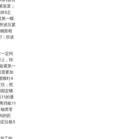
紧装置；
块3之
过第一螺
；所述压紧
的侧面相
7；所述
有一定间
2上，转
，旋紧第一
据需要加
紧螺钉4
定住，然
和固定螺
11的通
离挡板11
当轴类零
间的距
定位板5
要加工的