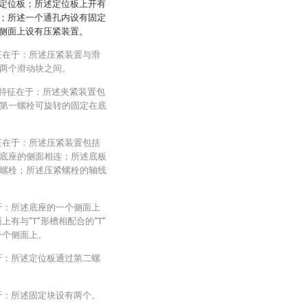
定位板；所述定位板上开有
；所述一个通孔内设有固定
侧面上设有压紧装置。
征在于：所述压紧装置与滑
两个滑动块之间。
其特征在于：所述夹紧装置包
第一螺栓可旋转的固定在底
征在于：所述压紧装置包括
底座的侧面相连；所述底板
螺栓；所述压紧螺栓的轴线
于：所述底座的一个侧面上
有与“T”形槽相配合的“T”
一个侧面上。
于：所述定位板通过第二螺
于：所述固定块设有两个。