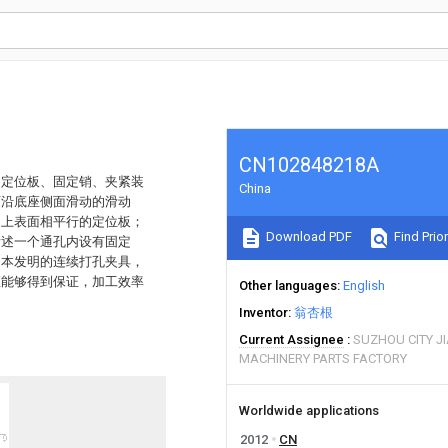
CN102848218A
、定位板、固定销、夹紧装
China
可沿底座侧面滑动的滑动
的上表面相平行的定位板；
Download PDF
Find Prior
所述一个通孔内设有固定
；本发明的连续打孔夹具，
距能够得到保证，加工效率
Other languages
English
Inventor
翁杏根
Current Assignee
SUZHOU CITY J
MACHINERY PARTS FACTORY
Worldwide applications
2012
CN