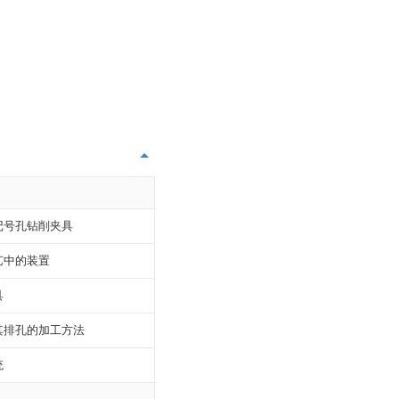
记号孔钻削夹具
艺中的装置
具
其排孔的加工方法
统