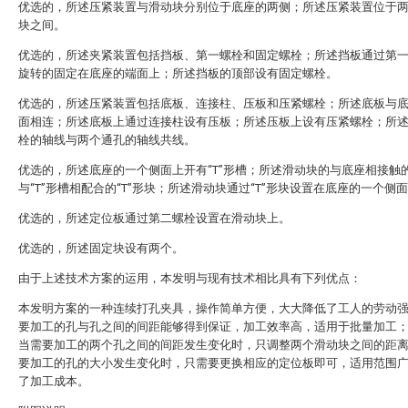
优选的，所述压紧装置与滑动块分别位于底座的两侧；所述压紧装置位于
块之间。
优选的，所述夹紧装置包括挡板、第一螺栓和固定螺栓；所述挡板通过第
旋转的固定在底座的端面上；所述挡板的顶部设有固定螺栓。
优选的，所述压紧装置包括底板、连接柱、压板和压紧螺栓；所述底板与
面相连；所述底板上通过连接柱设有压板；所述压板上设有压紧螺栓；所
栓的轴线与两个通孔的轴线共线。
优选的，所述底座的一个侧面上开有“T”形槽；所述滑动块的与底座相接触
与“T”形槽相配合的“T”形块；所述滑动块通过“T”形块设置在底座的一个侧
优选的，所述定位板通过第二螺栓设置在滑动块上。
优选的，所述固定块设有两个。
由于上述技术方案的运用，本发明与现有技术相比具有下列优点：
本发明方案的一种连续打孔夹具，操作简单方便，大大降低了工人的劳动
要加工的孔与孔之间的间距能够得到保证，加工效率高，适用于批量加工
当需要加工的两个孔之间的间距发生变化时，只调整两个滑动块之间的距
要加工的孔的大小发生变化时，只需要更换相应的定位板即可，适用范围
了加工成本。