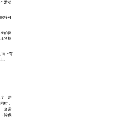
两个滑动
一螺栓可
底座的侧
述压紧螺
的面上有
面上。
强度，需
；同时，
离，当需
广，降低