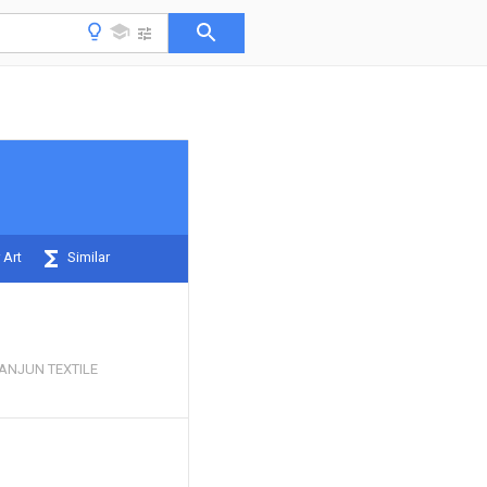
 Art
Similar
IANJUN TEXTILE