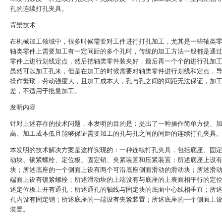
孔的连续打孔夹具。
背景技术
在机械加工领域中，很多时候需要对工件进行打孔加工，尤其是一些轴类
轴类零件上需要加工有一定间距的多个孔时，传统的加工方法一般都是通
零件上进行划线定点，然后把轴类零件装夹好，最后再一个个的进行孔加
虽然可以加工孔来，但是在加工的时候需要对轴类零件进行划线和定点，
操作繁琐，劳动强度大，且加工成本大，孔与孔之间的间距无法保证，加
差，不适用于批量加工。
发明内容
针对上述存在的技术问题，本发明的目的是：提出了一种操作简单方便、
高、加工成本低且能够保证需要加工的孔与孔之间的间距的连续打孔夹具
本发明的技术解决方案是这样实现的：一种连续打孔夹具，包括底座、固
动块、锁紧螺栓、定位板、固定销、夹紧装置和压紧装置；所述底座上设
块；所述底座的一个侧面上设有两个可沿底座侧面滑动的滑动块；所述滑
端面上设有锁紧螺栓；所述滑动块的上端设有与底座的上表面相平行的定
述定位板上开有通孔；所述通孔的轴线与固定块的底面中心线相垂直；所
孔内设有固定销；所述底座的一端设有夹紧装置；所述底座的一个侧面上
装置。