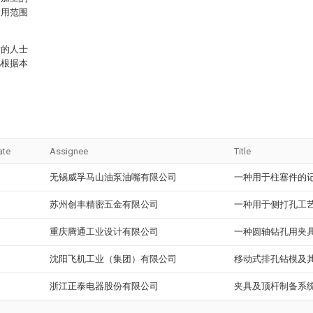
适用范围
术的人士
凡根据本
ate
Assignee
Title
无锡威孚马山油泵油嘴有限公司
一种用于柱塞件的
苏州创丰精密五金有限公司
一种用于侧打孔工
重庆腾通工业设计有限公司
一种圆轴钻孔用夹
沈阳飞机工业（集团）有限公司
移动式排孔钻模及
浙江正泰电器股份有限公司
夹具及顶杆制备系