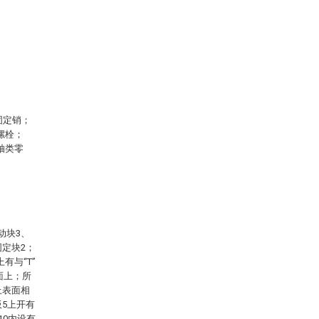
固定销；
一螺栓；
轴类零
动块3、
固定块2；
有与“T”
面上；所
上表面相
板5上开有
10内设有