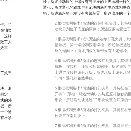
栓；所述滑动块的上端设有与底座的上表面相平行的
通孔；所述通孔的轴线与固定块的底面中心线相垂直
销；所述底座的一端设有夹紧装置；所述底座的一个
2.根据权利要求1所述的连续打孔夹具，其特
零件。当
动块分别位于底座的两侧；所述压紧装置位于
过在轴类
工，这样
3.根据权利要求1或2所述的连续打孔夹具，
导致工人
括挡板、第一螺栓和固定螺栓；所述挡板通过
工效率
座的端面上；所述挡板的顶部设有固定螺栓。
4.根据权利要求3所述的连续打孔夹具，其特
底板、连接柱、压板和压紧螺栓；所述底板与
上通过连接柱设有压板；所述压板上设有压紧
加工效率
与两个通孔的轴线共线。
。
5.根据权利要求4所述的打孔夹具，其特征在
定块、滑
开有“T”形槽；所述滑动块的与底座相接触的面上
有固定
形块；所述滑动块通过“T”形块设置在底座的
动块的外
位板；所
6.根据权利要求5所述的打孔夹具，其特征在
述一个通
栓设置在滑动块上。
设有压紧
7.根据权利要求6所述的打孔夹具，其特征在