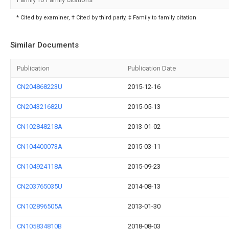
* Cited by examiner, † Cited by third party, ‡ Family to family citation
Similar Documents
Publication
Publication Date
CN204868223U
2015-12-16
CN204321682U
2015-05-13
CN102848218A
2013-01-02
CN104400073A
2015-03-11
CN104924118A
2015-09-23
CN203765035U
2014-08-13
CN102896505A
2013-01-30
CN105834810B
2018-08-03