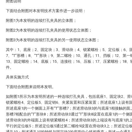
附图说明
下面结合附图对本发明技术方案作进一步说明：
附图1为本发明的连续打孔夹具的立体图；
附图2为本发明的连续打孔夹具的使用状态立体图；
附图3为本发明的连续打孔夹具的另一使用状态立体图；
其中：1、底座；2、固定块；3、滑动块；4、锁紧螺栓；5、定位板；6、
7、“T”形槽；8、“T”形块；9、第二螺栓；10、通孔；11、挡板；12、第
13、固定螺栓；14、底板；15、连接柱；16、压板；17、压紧螺栓；18、
件。
具体实施方式
下面结合附图来说明本发明。
如附图1所示为本发明所述的一种连续打孔夹具，包括底座1、固定块2、滑
锁紧螺栓4、定位板5、固定销6、夹紧装置和压紧装置；所述底座1上设有
所述底座1的一个侧面上开有“T”形槽7；所述滑动块3的与底座1相接触的面上
形槽7相配合的“T”形块8；所述滑动块3通过“T”形块8设置在底座1的一个侧
述滑动块3的外端面上设有锁紧螺栓4；所述滑动块3的上端设有与底座1的
平行的定位板5；所述定位板5通过第二螺栓9设置在滑动块3上；所述定位
通孔10；所述通孔10的轴线与固定块2的底面中心线相垂直；所述一个通孔