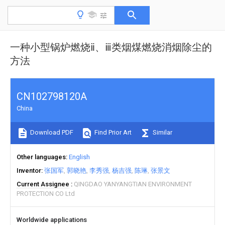
一种小型锅炉燃烧ⅱ、ⅲ类烟煤燃烧消烟除尘的
方法
CN102798120A
China
Download PDF
Find Prior Art
Similar
Other languages
English
Inventor
张国军
郭晓艳
李秀强
杨吉强
陈琳
张景文
Current Assignee
QINGDAO YANYANGTIAN ENVIRONMENT
PROTECTION CO Ltd
Worldwide applications