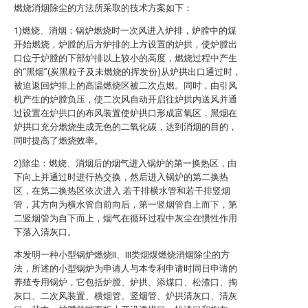
燃烧消烟除尘的方法所采取的技术方案如下：
1)燃烧、消烟：锅炉燃烧时一次风进入炉排，炉膛中的煤
开始燃烧，炉膛的后方炉排的上方设置的炉拱，使炉膛出
口位于炉膛的下部炉排以上较小的高度，燃烧过程中产生
的“黑烟”(炭黑粒子及未燃烧的挥发份)从炉拱出口通过时，
被迫返回炉排上的高温燃烧区被二次点燃。同时，由引风
机产生的炉膛负压，使二次风自动开启往炉拱内送风并通
过设置在炉拱口的布风装置使炉拱口形成富氧区，黑烟在
炉拱口充分燃烧生成无色的二氧化碳，达到消烟的目的，
同时提高了燃烧效率。
2)除尘：燃烧、消烟后的烟气进入锅炉的第一换热区，由
下向上并通过时进行热交换，然后进入锅炉的第二换热
区，在第二换热区依次进入 若干排横水管和若干排竖烟
管，其方向为横水管自前向后，第一竖烟管自上而下，第
二竖烟管为自下而上，烟气在循环过程中灰尘在惯性作用
下落入清灰口。
本发明一种小型锅炉燃烧II、III类烟煤燃烧消烟除尘的方
法，所述的小型锅炉为申请人与本专利申请时同日申请的
养殖专用锅炉，它包括炉膛、炉拱、添煤口、松渣口、掏
灰口、二次风装置、横烟管、竖烟管、炉拱清灰口、清灰