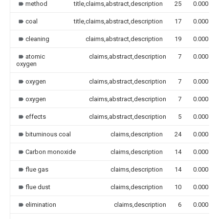
method
title,claims,abstract,description
25
0.000
coal
title,claims,abstract,description
17
0.000
cleaning
claims,abstract,description
19
0.000
atomic
claims,abstract,description
7
0.000
oxygen
oxygen
claims,abstract,description
7
0.000
oxygen
claims,abstract,description
7
0.000
effects
claims,abstract,description
5
0.000
bituminous coal
claims,description
24
0.000
Carbon monoxide
claims,description
14
0.000
flue gas
claims,description
14
0.000
flue dust
claims,description
10
0.000
elimination
claims,description
6
0.000