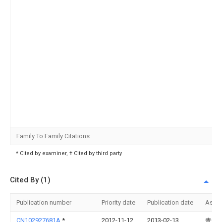
Family To Family Citations
* Cited by examiner, † Cited by third party
Cited By (1)
Publication number
Priority date
Publication date
Assi
CN102927681A
*
2012-11-12
2013-02-13
青岛