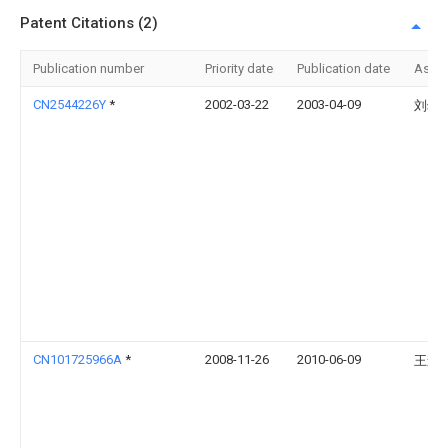
Patent Citations (2)
Publication number
Priority date
Publication date
Assi
CN2544226Y
*
2002-03-22
2003-04-09
刘幼
CN101725966A
*
2008-11-26
2010-06-09
王森