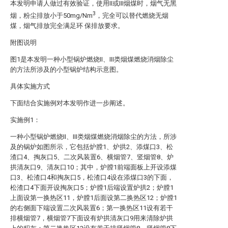
本发明申请人做过有效验证，使用II或III烟煤时，烟气无黑
3
烟，粉尘排放小于50mg/Nm
，完全可以替代燃烧无烟
煤，烟气排放完全满足环 保排放要求。
附图说明
图1是本发明一种小型锅炉燃烧II、III类烟煤燃烧消烟除尘
的方法所涉及的小型锅炉结构示意图。
具体实施方式
下面结合实施例对本发明作进一步阐述。
实施例1：
一种小型锅炉燃烧II、III类烟煤燃烧消烟除尘的方法，所涉
及的锅炉如图所示，它包括炉膛1、炉拱2、添煤口3、松
渣口4、掏灰口5、二次风装置6、横烟管7、竖烟管8、炉
拱清灰口9、清灰口10；其中，炉膛1前端面板上开设添煤
口3、松渣口4和掏灰口5，松渣口4设在添煤口3的下面，
松渣口4下面开设掏灰口5；炉膛1后端设置炉拱2；炉膛1
上面设第一换热区11，炉膛1后面设第二换热区12；炉膛1
的右侧面下端设置二次风装置6；第一换热区11设有若干
排横烟管7，横烟管7下面设有炉拱清灰口9用来清除炉拱