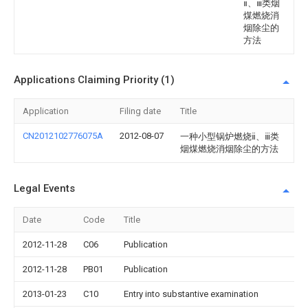
ⅱ、ⅲ类烟
煤燃烧消
烟除尘的
方法
Applications Claiming Priority (1)
Application
Filing date
Title
CN2012102776075A
2012-08-07
一种小型锅炉燃烧ⅱ、ⅲ类
烟煤燃烧消烟除尘的方法
Legal Events
Date
Code
Title
2012-11-28
C06
Publication
2012-11-28
PB01
Publication
2013-01-23
C10
Entry into substantive examination