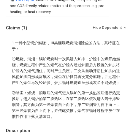
non CO2directly related matters of the process, e.g. pre-
heating or heat recovery
Claims
(1)
Hide Dependent
1.一种小型锅炉燃烧II、III类烟煤燃烧消烟除尘的方法，其特征在
于：
①燃烧、消烟：锅炉燃烧时一次风进入炉排，炉膛中的煤开始燃
烧，燃烧过程中产生的烟气在炉膛内通过炉膛后方设置的炉拱将
炉膛内的烟气挡住，同时产生负压，二次风自动开启往炉拱内送
风使炉拱口形成富氧区，烟尘在炉拱口再次充分燃烧，并过程中
产生的烟尘再次经炉膛、炉拱循环燃烧直至形成灰尘不能燃烧；
②除尘：燃烧、消烟后的烟气进入锅炉的第一换热区后进行热交
换后，进入锅炉的第二换热区，在第二换热区依次进入若干排竖
烟管，其方向为第一竖烟管自上而下，第二竖烟管为自下而上，
第三竖烟管为自上而下，并依此类推，烟气在循环过程中灰尘在
惯性作用下落入清灰口。
Description