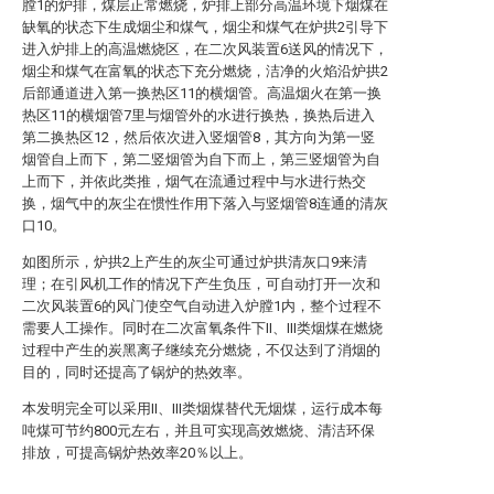
膛1的炉排，煤层正常燃烧，炉排上部分高温环境下烟煤在
缺氧的状态下生成烟尘和煤气，烟尘和煤气在炉拱2引导下
进入炉排上的高温燃烧区，在二次风装置6送风的情况下，
烟尘和煤气在富氧的状态下充分燃烧，洁净的火焰沿炉拱2
后部通道进入第一换热区11的横烟管。高温烟火在第一换
热区11的横烟管7里与烟管外的水进行换热，换热后进入
第二换热区12，然后依次进入竖烟管8，其方向为第一竖
烟管自上而下，第二竖烟管为自下而上，第三竖烟管为自
上而下，并依此类推，烟气在流通过程中与水进行热交
换，烟气中的灰尘在惯性作用下落入与竖烟管8连通的清灰
口10。
如图所示，炉拱2上产生的灰尘可通过炉拱清灰口9来清
理；在引风机工作的情况下产生负压，可自动打开一次和
二次风装置6的风门使空气自动进入炉膛1内，整个过程不
需要人工操作。同时在二次富氧条件下II、III类烟煤在燃烧
过程中产生的炭黑离子继续充分燃烧，不仅达到了消烟的
目的，同时还提高了锅炉的热效率。
本发明完全可以采用II、III类烟煤替代无烟煤，运行成本每
吨煤可节约800元左右，并且可实现高效燃烧、清洁环保
排放，可提高锅炉热效率20％以上。