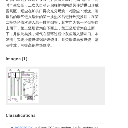
时产生负压，二次风自动开启往炉拱内送风使炉拱口形成
富氧区，烟尘在炉拱口再次充分燃烧；2)除尘：燃烧、消
烟后的烟气进入锅炉的第一换热区后进行热交换后，在第
二换热区依次进入若干排竖烟管，其方向为第一竖烟管自
上而下，第二竖烟管为自下而上，第三竖烟管为自上而
下，并依此类推，烟气在循环过程中灰尘落入清灰口。本
发明可实现小型燃煤锅炉燃烧Ⅱ、Ⅲ类烟煤高效燃烧、清
洁排放，可提高锅炉热效率。
Images (
1
)
Classifications
Y02E20/34
Indirect CO2mitigation, i.e. by acting on