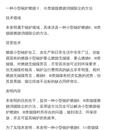
一种小型锅炉燃烧Ⅱ、Ⅲ类烟煤燃烧消烟除尘的方法
技术领域
本发明属于锅炉领域，具体涉及一种小型锅炉燃烧II、III类
烟煤燃烧消烟除尘的方法。
背景技术
燃煤小型锅炉在工、农生产和日常生活中非常广泛。但纵
观现有的燃煤小型锅炉要么燃烧无烟煤、要么燃烧II、III类
烟煤。对燃烧无烟煤而言，尽管其排放可达到环保要求，
但无烟煤价格高，锅炉运行费用高的缺点非常明显。相对
燃烧无烟煤而言，燃烧II、III类烟煤有经济实惠的优势，但
其冒黑烟、烟尘排放不达标的缺点同样突出。
发明内容
本发明的目的在于，提供一种小型锅炉燃烧II、III类烟煤燃
烧消烟除尘的方法，采用该方法完全可以解决小型燃煤锅
炉燃烧II、III类烟煤时所存在的问题，做到清洁、环保排
放，并且可提高锅炉的热效率。
为了实现本发明，本发明一种小型锅炉燃烧II、I I I类烟煤