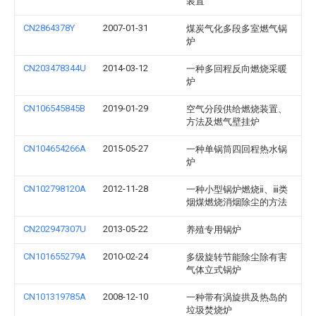
装置
CN2864378Y
2007-01-31
煤炭气化多段多室燃气锅
炉
CN203478344U
2014-03-12
一种多回程反向燃烧采暖
炉
CN106545845B
2019-01-29
空气分段供给燃烧装置、
方法及燃气壁挂炉
CN104654266A
2015-05-27
一种单锅筒四回程热水锅
炉
CN102798120A
2012-11-28
一种小型锅炉燃烧ⅱ、ⅲ类
烟煤燃烧消烟除尘的方法
CN202947307U
2013-05-22
养殖专用锅炉
CN101655279A
2010-02-24
多级旋转节能除尘除有害
气体立式锅炉
CN101319785A
2008-12-10
一种带有涡旋拱及热岛的
垃圾焚烧炉