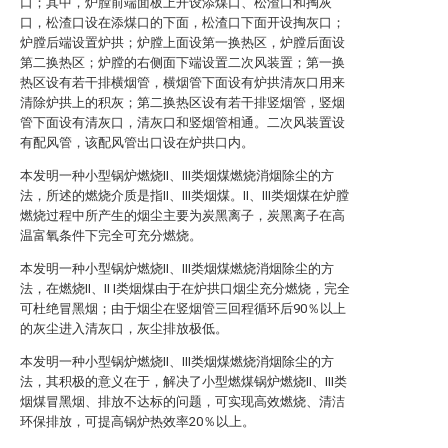
口；其中，炉膛前端面板上开设添煤口、松渣口和掏灰
口，松渣口设在添煤口的下面，松渣口下面开设掏灰口；
炉膛后端设置炉拱；炉膛上面设第一换热区，炉膛后面设
第二换热区；炉膛的右侧面下端设置二次风装置；第一换
热区设有若干排横烟管，横烟管下面设有炉拱清灰口用来
清除炉拱上的积灰；第二换热区设有若干排竖烟管，竖烟
管下面设有清灰口，清灰口和竖烟管相通。二次风装置设
有配风管，该配风管出口设在炉拱口内。
本发明一种小型锅炉燃烧II、III类烟煤燃烧消烟除尘的方
法，所述的燃烧介质是指II、III类烟煤。II、III类烟煤在炉膛
燃烧过程中所产生的烟尘主要为炭黑离子，炭黑离子在高
温富氧条件下完全可充分燃烧。
本发明一种小型锅炉燃烧II、III类烟煤燃烧消烟除尘的方
法，在燃烧II、II I类烟煤由于在炉拱口烟尘充分燃烧，完全
可杜绝冒黑烟；由于烟尘在竖烟管三回程循环后90％以上
的灰尘进入清灰口，灰尘排放极低。
本发明一种小型锅炉燃烧II、III类烟煤燃烧消烟除尘的方
法，其积极的意义在于，解决了小型燃煤锅炉燃烧II、III类
烟煤冒黑烟、排放不达标的问题，可实现高效燃烧、清洁
环保排放，可提高锅炉热效率20％以上。