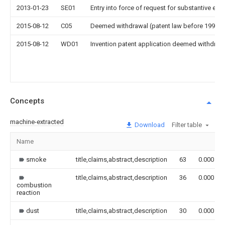
2013-01-23
SE01
Entry into force of request for substantive exa
2015-08-12
C05
Deemed withdrawal (patent law before 1993)
2015-08-12
WD01
Invention patent application deemed withdrawn
Concepts
machine-extracted
Download
Filter table
Name
smoke
title,claims,abstract,description
63
0.000
title,claims,abstract,description
36
0.000
combustion
reaction
dust
title,claims,abstract,description
30
0.000