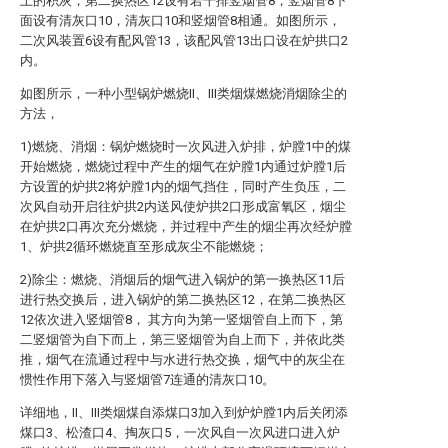
上的积灰；第二换热区12设有若干排竖烟管8，竖烟管8下
面设有清灰口10，清灰口10和竖烟管8相通。如图所示，
二次风装置6设有配风管13，该配风管13出口设在炉拱口2
内。
如图所示，一种小型锅炉燃烧II、III类烟煤燃烧消烟除尘的
方法，
1)燃烧、消烟：锅炉燃烧时一次风进入炉排，炉膛1中的煤
开始燃烧，燃烧过程中产生的烟气在炉膛1内通过炉膛1后
方设置的炉拱2将炉膛1内的烟气挡住，同时产生负压，二
次风自动开启往炉拱2内送风使炉拱2口形成富氧区，烟尘
在炉拱2口再次充分燃烧，并过程中产生的烟尘再次经炉膛
1、炉拱2循环燃烧直至形成灰尘不能燃烧；
2)除尘：燃烧、消烟后的烟气进入锅炉的第一换热区11后
进行热交换后，进入锅炉的第二换热区12，在第二换热区
12依次进入竖烟管8， 其方向为第一竖烟管自上而下，第
二竖烟管为自下而上，第三竖烟管为自上而下，并依此类
推，烟气在流通过程中与水进行热交换，烟气中的灰尘在
惯性作用下落入与竖烟管7连通的清灰口10。
详细地，II、III类烟煤自添煤口3加入到炉炉膛1内后关闭添
煤口3、松渣口4、掏灰口5，一次风自一次风进口进入炉