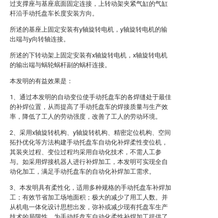
过支撑座与基座底面固定连接，上转动架夹紧气缸的气缸
杆沿手动托盘车长度安装方向。
所述的基座上固定安装有y轴旋转电机，y轴旋转电机的输
出端与y向转轴连接。
所述的下转动架上固定安装有x轴旋转电机，x轴旋转电机
的输出端与蜗轮蜗杆副的蜗杆连接。
本发明的有益效果是：
1、通过本发明的自动变位使手动托盘车的各焊缝处于最佳
的补焊位置，从而提高了手动托盘车的焊接质量与生产效
率，降低了工人的劳动强度，改善了工人的劳动环境。
2、采用x轴旋转机构、y轴旋转机构、精密定位机构、空间
拓扑优化等方法构建手动托盘车自动化补焊柔性变位机，
其装夹过程、变位过程均采用自动化技术，不需人工参
与。如采用焊接机器人进行补焊加工，本发明可实现全自
动化加工，满足手动托盘车的自动化补焊加工需求。
3、本发明具有柔性化，适用多种规格的手动托盘车补焊加
工；有效节省加工场地面积；极大的减少了用工人数。并
从机电一体化设计思想出发，弥补或减少现有托盘车生产
技术的局限性，为手动托盘车自动化柔性补焊加工提供了