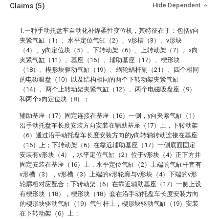
Claims
(5)
Hide Dependent
1.一种手动托盘车自动化补焊柔性变位机，其特征在于：包括y向
夹紧气缸（1）、水平定位气缸（2）、v形槽（3）、v形块
（4）、y向定位块（5）、下转动架（6）、上转动架（7）、x向
夹紧气缸（11）、基座（16）、辅助基座（17）、楔形块
（18）、楔形块驱动气缸（19）、蜗轮蜗杆副（21）、四个相同
的电磁吸盘（10）以及结构相同的两个下转动架夹紧气缸
（14）、两个上转动架夹紧气缸（12）、两个电磁吸盘座（9）
和两个x向定位块（8）；
辅助基座（17）固定连接在基座（16）一侧，y向夹紧气缸（1）
沿手动托盘车长度安装方向安装在辅助基座（17）上，下转动架
（6）通过沿手动托盘车长度安装方向的y向转轴转动连接在基座
（16）上；下转动架（6）在靠近辅助基座（17）一侧底面固定
安装有v形块（4），水平定位气缸（2）位于v形块（4）正下方并
固定安装在基座（16）上，水平定位气缸（2）上端的气缸杆套有
v形槽（3），v形槽（3）上端的v形轮廓与v形块（4）下端的v形
轮廓相对应配合；下转动架（6）在靠近辅助基座（17）一侧上设
有楔形块（18），楔形块（18）套在沿手动托盘车长度安装方向
的楔形块驱动气缸（19）气缸杆上，楔形块驱动气缸（19）安装
在下转动架（6）上；