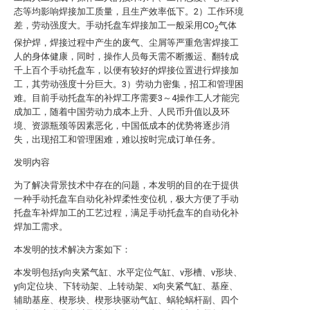
态等均影响焊接加工质量，且生产效率低下。2）工作环境
差，劳动强度大。手动托盘车焊接加工一般采用CO
气体
2
保护焊，焊接过程中产生的废气、尘屑等严重危害焊接工
人的身体健康，同时，操作人员每天需不断搬运、翻转成
千上百个手动托盘车，以便有较好的焊接位置进行焊接加
工，其劳动强度十分巨大。3）劳动力密集，招工和管理困
难。目前手动托盘车的补焊工序需要3～4操作工人才能完
成加工，随着中国劳动力成本上升、人民币升值以及环
境、资源瓶颈等因素恶化，中国低成本的优势将逐步消
失，出现招工和管理困难，难以按时完成订单任务。
发明内容
为了解决背景技术中存在的问题，本发明的目的在于提供
一种手动托盘车自动化补焊柔性变位机，极大方便了手动
托盘车补焊加工的工艺过程，满足手动托盘车的自动化补
焊加工需求。
本发明的技术解决方案如下：
本发明包括y向夹紧气缸、水平定位气缸、v形槽、v形块、
y向定位块、下转动架、上转动架、x向夹紧气缸、基座、
辅助基座、楔形块、楔形块驱动气缸、蜗轮蜗杆副、四个