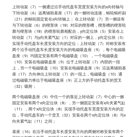
上转动架（7）一侧通过沿手动托盘车宽度安装方向的x向转轴与
下转动架（6）远离辅助基座（17）的一侧转动连接，蜗轮蜗杆副
（21）的蜗轮固定套在x向转轴上； 在上转动架（7）另一侧设有
与下转动架（6）的楔形块（18）对应的楔形槽，楔形槽的楔形轮
廓与楔形块（18）的楔形轮廓相配合，y向定位块（5）安装在上
转动架（7）与y向夹紧气缸（1）对应的一侧上，y向定位块（5）
实现手动托盘车长度安装方向的定位；上转动架（7）对称安装有
两个沿手动托盘车长度安装方向的电磁吸盘座（9），每个电磁吸
盘座（9）均固定安装有两个电磁吸盘（10），一个电磁吸盘
（10）安装在电磁吸盘座（9）位于上转动架（7）内部的一段
上，另一个电磁吸盘（10）安装在电磁吸盘座（9）沿远离辅助基
座（17）方向伸出上转动架（7）的一段上，电磁吸盘（10）通
过电磁吸力将位于电磁吸盘座（9）正上方的手动托盘车的货叉
（32）吸附；
两个电磁吸盘座（9）中任一个的靠近上转动架（7）中心的一侧
固定安装有两个x向定位块（8），另一侧固定安装有x向夹紧气缸
（11），两个x向定位块（8）实现手动托盘车宽度安装方向的定
位，手动托盘车的一个货叉（32）安装在两个x向定位块（8）与x
向夹紧气缸（11）之间；
基座（16）在沿手动托盘车长度安装方向的两侧对称安装有两个