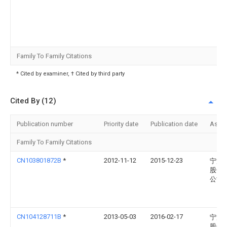
Family To Family Citations
* Cited by examiner, † Cited by third party
Cited By (12)
Publication number
Priority date
Publication date
Assi
Family To Family Citations
CN103801872B
*
2012-11-12
2015-12-23
宁波
股份
公司
CN104128711B
*
2013-05-03
2016-02-17
宁波
股份