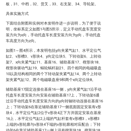
板，31、中档，32、货叉，33、右支架、34、导轮架。
具体实施方式
下面结合附图和实例对本发明作进一步说明，为了便于说
明，坐标系定义如图1与图5所示，定义手动托盘车宽度安
装方向为x向，手动托盘车长度安装方向为y向，手动托盘
车高度方向为z向。
如图1～图4所示，本发明包括y向夹紧气缸1、水平定位气
缸2、v形槽3、v形块4、y向定位块5、下转动架6、上转动
架7、x向夹紧气缸11、基座16、辅助基座17、楔形块18、
楔形块驱动气缸19、蜗轮蜗杆副21、四个相同的电磁吸盘
10以及结构相同的两个下转动架夹紧气缸14、两个上转动
架夹紧气缸12、两个电磁吸盘座9和两个x向定位块8。
辅助基座17固定连接在基座16一侧，y向夹紧气缸1沿手动
托盘车长度安装方向安装在辅助基座17上，下转动架6通
过沿手动托盘车长度安装方向的y向转轴转动连接在基座16
上；下转动架6在靠近辅助基座17一侧底面固定安装有v形
块4，水平定位气缸2位于v形块4正下方并固定安装在基座
16上，水平定位气缸2上端的气缸杆套有v形槽3，v形槽3
上端的v形轮廓与v形块4下端的v形轮廓相对应配合；下转
动架6在靠近辅助基座17一侧上设有楔形块18，楔形块18