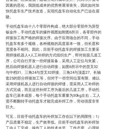
因素的恶化，我国低成本的优势将逐渐丧失，因此如何加
快托盘车生产技术改造，实现托盘车自动化生产已迫在眉
睫。
手动托盘车由十八个零部件构成，绝大部分零部件为异型
钣金件，手动托盘车的爆炸视图如附图6所示，各零部件的
焊接加工有严格的焊接次序。由于应用场合的不同，手动
托盘车有多个规格，各种规格的高度基本一致，但长度和
宽度各不相同。因此，目前手动托盘车的焊接加工主要采
用焊接机器人+人工补焊的方式组织生产，即对前面几道工
序，公司自行开发一些焊接装备，采用人工定位与夹紧，
然后由焊接机器人进行自动焊接，如图6所示中的货叉32
与中档31、三角24与货叉32焊接、三角24与顶盖27、长轴
套25的部分焊接加工等，但对于一些空间位置有限、难以
采用焊接机器人进行自动焊接的焊缝，需采用人工补焊的
方式完成，而且这些补焊工序为最后的几道工序，手动托
盘车已基本成形，每个手动托盘车重量为30kg左右，工人
需不断翻转手动托盘车才能完成补焊工作，劳动强度非常
巨大。
可见，目前手动托盘车的补焊加工存在以下的局限性：1）
产品质量不稳定，生产效率低。目前手动托盘车的补焊加
工由人工完成，操作工人的技术水平、工作态度、心理状