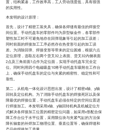
置，结构紧凑，工作效率高，工人劳动强度低，具有很强
的实用性。
本发明的设计原理：
首先，设计了精密工装夹具，确保各焊缝有最佳的焊接空
间位置。手动托盘车的零部件均为异型钣金件，各零部件
塑性加工时不可避免地存在回弹现象等引起的加工误差；
同时前面的焊接加工工序必然存在热变形引起的加工误
差。为消除回弹、焊接变形等带来的定位困难，根据六点
定位原理，选取左右两个货叉32上表面、货叉32内侧表面
2点及三角前面1点作为定位面，实现手动托盘车完全定
位。同时利用四个电磁吸盘10将手动托盘车吸附在工作台
上，确保手动托盘车的定位与夹紧的精密性、稳定性和可
靠性。
第二，从机电一体化设计思想出发，设计了精密x轴、y轴
回转及定位机构。为了消除手动托盘车的焊接死区以及保
障最优的焊接位置，手动托盘车必须在特定的空间位置进
行焊接加工。本发明采用x轴、y轴回转机构及机械定位方
式解决各焊接加工位置的精密定位问题，如采用v形配合保
障工作台位于水平位置，采用限位块与夹紧气缸的方法保
障长轴套的补焊加工物理位置、垂直位置等，确保焊缝和
产品的焊接加工质量。