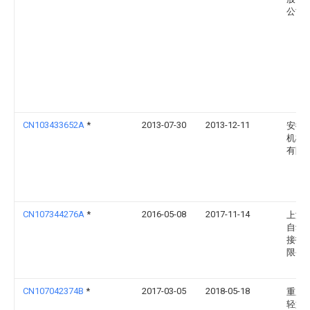
公司
CN103433652A
*
2013-07-30
2013-12-11
安徽
机械
有限
CN107344276A
*
2016-05-08
2017-11-14
上海
自动
接技
限公
CN107042374B
*
2017-03-05
2018-05-18
重庆
轻型