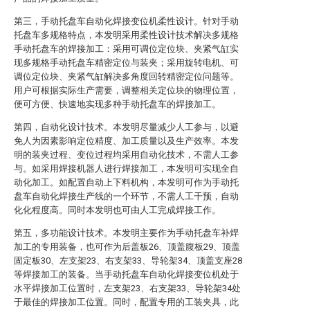
第三，手动托盘车自动化焊接变位机柔性设计。针对手动
托盘车多规格特点，本发明采用柔性设计技术解决多规格
手动托盘车的焊接加工：采用可调位定位块、夹紧气缸实
现多规格手动托盘车精密定位与装夹；采用旋转电机、可
调位定位块、夹紧气缸解决多角度回转精密定位问题等。
用户可根据实际生产需要，调整相关定位块的物理位置，
便可方便、快速地实现多种手动托盘车的焊接加工。
第四，自动化设计技术。本发明尽量减少人工参与，以避
免人为因素影响定位精度、加工质量以及生产效率。本发
明的装夹过程、变位过程均采用自动化技术，不需人工参
与。如采用焊接机器人进行焊接加工，本发明可实现全自
动化加工。如配置自动上下料机构，本发明可作为手动托
盘车自动化焊接生产线的一个环节，不需人工干预，自动
化化程度高。同时本发明也可由人工完成焊接工作。
第五，多功能设计技术。本发明主要作为手动托盘车补焊
加工的专用装备，也可作为后盖板26、顶盖腹板29、顶盖
固定板30、左支架23、右支架33、导轮架34、顶盖支座28
等焊接加工的装备。当手动托盘车自动化焊接变位机处于
水平焊接加工位置时，左支架23、右支架33、导轮架34处
于最佳的焊接加工位置。同时，配置专用的工装夹具，此