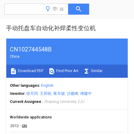
手动托盘车自动化补焊柔性变位机
CN102744548B
China
Download PDF
Find Prior Art
Similar
Other languages
English
Inventor
徐月同
王郑拓
蒋丰骏
沙建峰
傅建中
Current Assignee
Zhejiang University ZJU
Worldwide applications
2012
CN