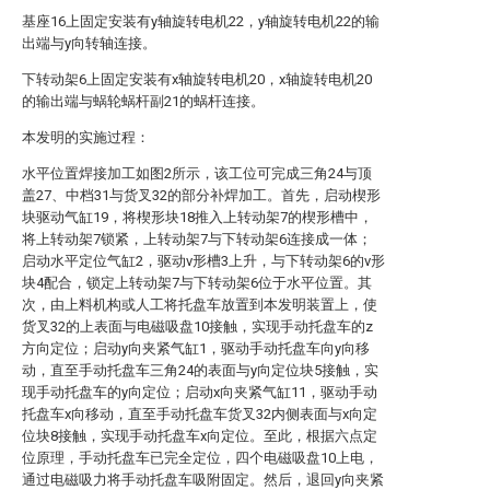
基座16上固定安装有y轴旋转电机22，y轴旋转电机22的输
出端与y向转轴连接。
下转动架6上固定安装有x轴旋转电机20，x轴旋转电机20
的输出端与蜗轮蜗杆副21的蜗杆连接。
本发明的实施过程：
水平位置焊接加工如图2所示，该工位可完成三角24与顶
盖27、中档31与货叉32的部分补焊加工。首先，启动楔形
块驱动气缸19，将楔形块18推入上转动架7的楔形槽中，
将上转动架7锁紧，上转动架7与下转动架6连接成一体；
启动水平定位气缸2，驱动v形槽3上升，与下转动架6的v形
块4配合，锁定上转动架7与下转动架6位于水平位置。其
次，由上料机构或人工将托盘车放置到本发明装置上，使
货叉32的上表面与电磁吸盘10接触，实现手动托盘车的z
方向定位；启动y向夹紧气缸1，驱动手动托盘车向y向移
动，直至手动托盘车三角24的表面与y向定位块5接触，实
现手动托盘车的y向定位；启动x向夹紧气缸11，驱动手动
托盘车x向移动，直至手动托盘车货叉32内侧表面与x向定
位块8接触，实现手动托盘车x向定位。至此，根据六点定
位原理，手动托盘车已完全定位，四个电磁吸盘10上电，
通过电磁吸力将手动托盘车吸附固定。然后，退回y向夹紧