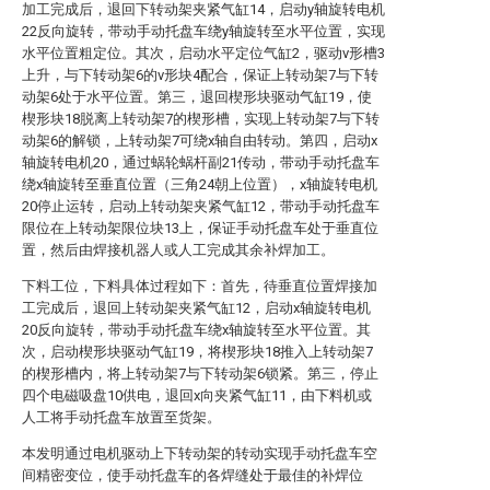
加工完成后，退回下转动架夹紧气缸14，启动y轴旋转电机
22反向旋转，带动手动托盘车绕y轴旋转至水平位置，实现
水平位置粗定位。其次，启动水平定位气缸2，驱动v形槽3
上升，与下转动架6的v形块4配合，保证上转动架7与下转
动架6处于水平位置。第三，退回楔形块驱动气缸19，使
楔形块18脱离上转动架7的楔形槽，实现上转动架7与下转
动架6的解锁，上转动架7可绕x轴自由转动。第四，启动x
轴旋转电机20，通过蜗轮蜗杆副21传动，带动手动托盘车
绕x轴旋转至垂直位置（三角24朝上位置），x轴旋转电机
20停止运转，启动上转动架夹紧气缸12，带动手动托盘车
限位在上转动架限位块13上，保证手动托盘车处于垂直位
置，然后由焊接机器人或人工完成其余补焊加工。
下料工位，下料具体过程如下：首先，待垂直位置焊接加
工完成后，退回上转动架夹紧气缸12，启动x轴旋转电机
20反向旋转，带动手动托盘车绕x轴旋转至水平位置。其
次，启动楔形块驱动气缸19，将楔形块18推入上转动架7
的楔形槽内，将上转动架7与下转动架6锁紧。第三，停止
四个电磁吸盘10供电，退回x向夹紧气缸11，由下料机或
人工将手动托盘车放置至货架。
本发明通过电机驱动上下转动架的转动实现手动托盘车空
间精密变位，使手动托盘车的各焊缝处于最佳的补焊位