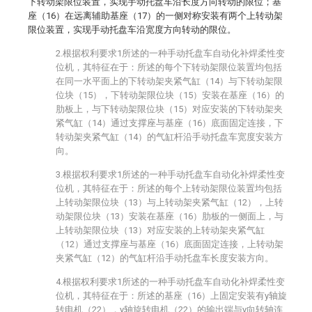
下转动架限位装置，实现手动托盘车沿长度方向转动的限位；基
座（16）在远离辅助基座（17）的一侧对称安装有两个上转动架
限位装置，实现手动托盘车沿宽度方向转动的限位。
2.根据权利要求1所述的一种手动托盘车自动化补焊柔性变
位机，其特征在于：所述的每个下转动架限位装置均包括
在同一水平面上的下转动架夹紧气缸（14）与下转动架限
位块（15），下转动架限位块（15）安装在基座（16）的
肋板上，与下转动架限位块（15）对应安装的下转动架夹
紧气缸（14）通过支撑座与基座（16）底面固定连接，下
转动架夹紧气缸（14）的气缸杆沿手动托盘车宽度安装方
向。
3.根据权利要求1所述的一种手动托盘车自动化补焊柔性变
位机，其特征在于：所述的每个上转动架限位装置均包括
上转动架限位块（13）与上转动架夹紧气缸（12），上转
动架限位块（13）安装在基座（16）肋板的一侧面上，与
上转动架限位块（13）对应安装的上转动架夹紧气缸
（12）通过支撑座与基座（16）底面固定连接，上转动架
夹紧气缸（12）的气缸杆沿手动托盘车长度安装方向。
4.根据权利要求1所述的一种手动托盘车自动化补焊柔性变
位机，其特征在于：所述的基座（16）上固定安装有y轴旋
转电机（22），y轴旋转电机（22）的输出端与y向转轴连