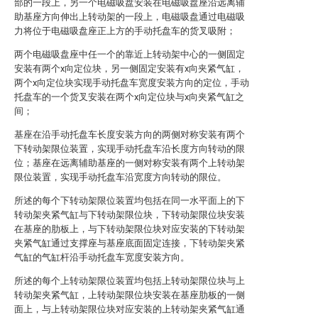
部的一段上，另一个电磁吸盘安装在电磁吸盘座沿远离辅
助基座方向伸出上转动架的一段上，电磁吸盘通过电磁吸
力将位于电磁吸盘座正上方的手动托盘车的货叉吸附；
两个电磁吸盘座中任一个的靠近上转动架中心的一侧固定
安装有两个x向定位块，另一侧固定安装有x向夹紧气缸，
两个x向定位块实现手动托盘车宽度安装方向的定位，手动
托盘车的一个货叉安装在两个x向定位块与x向夹紧气缸之
间；
基座在沿手动托盘车长度安装方向的两侧对称安装有两个
下转动架限位装置，实现手动托盘车沿长度方向转动的限
位；基座在远离辅助基座的一侧对称安装有两个上转动架
限位装置，实现手动托盘车沿宽度方向转动的限位。
所述的每个下转动架限位装置均包括在同一水平面上的下
转动架夹紧气缸与下转动架限位块，下转动架限位块安装
在基座的肋板上，与下转动架限位块对应安装的下转动架
夹紧气缸通过支撑座与基座底面固定连接，下转动架夹紧
气缸的气缸杆沿手动托盘车宽度安装方向。
所述的每个上转动架限位装置均包括上转动架限位块与上
转动架夹紧气缸，上转动架限位块安装在基座肋板的一侧
面上，与上转动架限位块对应安装的上转动架夹紧气缸通