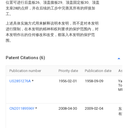
位置可进行后盖板26、顶盖腹板29、顶盖固定板30、顶盖
支座28的点焊，并在后续的工步中完善其所有的焊接加
工。
上述具体实施方式用来解释说明本发明，而不是对本发明
进行限制，在本发明的精神和权利要求的保护范围内，对
本发明作出的任何修改和改变，都落入本发明的保护范
围。
Patent Citations (6)
Publication number
Priority date
Publication date
Assi
US2851276A
*
1956-02-01
1958-09-09
Yale 
Town
Mfg 
CN201189596Y
*
2008-04-30
2009-02-04
东风
有限