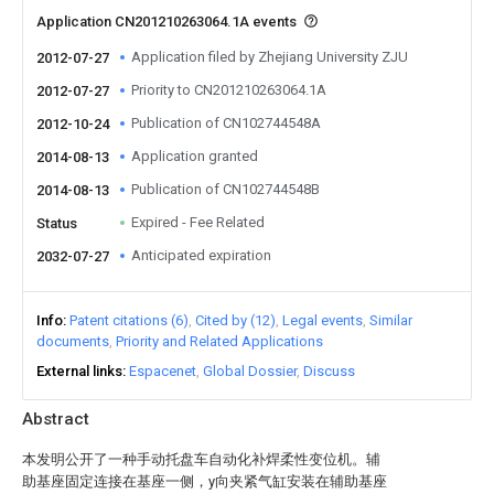
Application CN201210263064.1A events
Application filed by Zhejiang University ZJU
2012-07-27
Priority to CN201210263064.1A
2012-07-27
Publication of CN102744548A
2012-10-24
Application granted
2014-08-13
Publication of CN102744548B
2014-08-13
Expired - Fee Related
Status
Anticipated expiration
2032-07-27
Info
Patent citations (6)
Cited by (12)
Legal events
Similar
documents
Priority and Related Applications
External links
Espacenet
Global Dossier
Discuss
Abstract
本发明公开了一种手动托盘车自动化补焊柔性变位机。辅
助基座固定连接在基座一侧，y向夹紧气缸安装在辅助基座