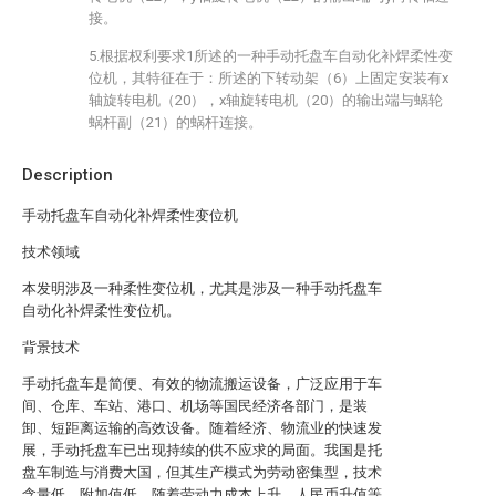
接。
5.根据权利要求1所述的一种手动托盘车自动化补焊柔性变
位机，其特征在于：所述的下转动架（6）上固定安装有x
轴旋转电机（20），x轴旋转电机（20）的输出端与蜗轮
蜗杆副（21）的蜗杆连接。
Description
手动托盘车自动化补焊柔性变位机
技术领域
本发明涉及一种柔性变位机，尤其是涉及一种手动托盘车
自动化补焊柔性变位机。
背景技术
手动托盘车是简便、有效的物流搬运设备，广泛应用于车
间、仓库、车站、港口、机场等国民经济各部门，是装
卸、短距离运输的高效设备。随着经济、物流业的快速发
展，手动托盘车已出现持续的供不应求的局面。我国是托
盘车制造与消费大国，但其生产模式为劳动密集型，技术
含量低、附加值低，随着劳动力成本上升、人民币升值等