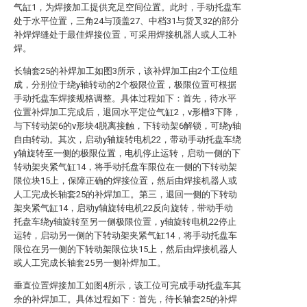
气缸1，为焊接加工提供充足空间位置。此时，手动托盘车
处于水平位置，三角24与顶盖27、中档31与货叉32的部分
补焊焊缝处于最佳焊接位置，可采用焊接机器人或人工补
焊。
长轴套25的补焊加工如图3所示，该补焊加工由2个工位组
成，分别位于绕y轴转动的2个极限位置，极限位置可根据
手动托盘车焊接规格调整。具体过程如下：首先，待水平
位置补焊加工完成后，退回水平定位气缸2，v形槽3下降，
与下转动架6的v形块4脱离接触，下转动架6解锁，可绕y轴
自由转动。其次，启动y轴旋转电机22，带动手动托盘车绕
y轴旋转至一侧的极限位置，电机停止运转，启动一侧的下
转动架夹紧气缸14，将手动托盘车限位在一侧的下转动架
限位块15上，保障正确的焊接位置，然后由焊接机器人或
人工完成长轴套25的补焊加工。第三，退回一侧的下转动
架夹紧气缸14，启动y轴旋转电机22反向旋转，带动手动
托盘车绕y轴旋转至另一侧极限位置，y轴旋转电机22停止
运转，启动另一侧的下转动架夹紧气缸14，将手动托盘车
限位在另一侧的下转动架限位块15上，然后由焊接机器人
或人工完成长轴套25另一侧补焊加工。
垂直位置焊接加工如图4所示，该工位可完成手动托盘车其
余的补焊加工。具体过程如下：首先，待长轴套25的补焊