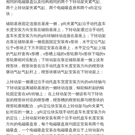
相同的电磁吸盘以及结构相同的两个下转动架夹紧气缸、
两个上转动架夹紧气缸、两个电磁吸盘座和两个x向定位
块；
辅助基座固定连接在基座一侧，y向夹紧气缸沿手动托盘车
长度安装方向安装在辅助基座上，下转动架通过沿手动托
盘车长度安装方向的y向转轴转动连接在基座上；下转动架
在靠近辅助基座一侧底面固定安装有v形块，水平定位气缸
位于v形块正下方并固定安装在基座上，水平定位气缸上端
的气缸杆套有v形槽，v形槽上端的v形轮廓与v形块下端的v
形轮廓相对应配合；下转动架在靠近辅助基座一侧上设有
楔形块，楔形块套在沿手动托盘车长度安装方向的楔形块
驱动气缸气缸杆上，楔形块驱动气缸安装在下转动架上；
上转动架一侧通过沿手动托盘车宽度安装方向的x向转轴与
下转动架远离辅助基座的一侧转动连接，蜗轮蜗杆副的蜗
轮固定套在x向转轴上； 在上转动架另一侧设有与下转动
架的楔形块对应的楔形槽，楔形槽的楔形轮廓与楔形块的
楔形轮廓相配合，y向定位块安装在上转动架与y向夹紧气
缸对应的一侧上，y向定位块实现手动托盘车长度安装方向
的定位；上转动架对称安装有两个沿手动托盘车长度安装
方向的电磁吸盘座，每个电磁吸盘座均固定安装有两个电
磁吸盘，一个电磁吸盘安装在电磁吸盘座位于上转动架内