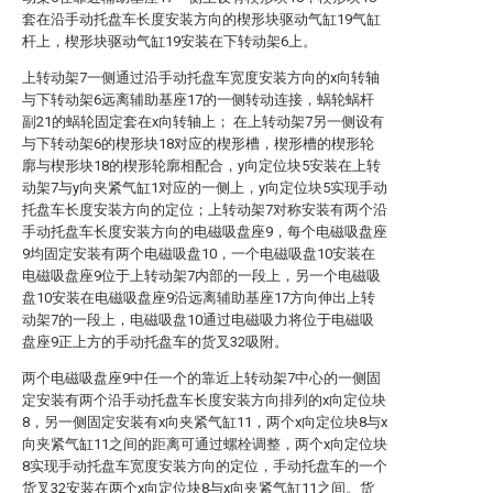
套在沿手动托盘车长度安装方向的楔形块驱动气缸19气缸
杆上，楔形块驱动气缸19安装在下转动架6上。
上转动架7一侧通过沿手动托盘车宽度安装方向的x向转轴
与下转动架6远离辅助基座17的一侧转动连接，蜗轮蜗杆
副21的蜗轮固定套在x向转轴上； 在上转动架7另一侧设有
与下转动架6的楔形块18对应的楔形槽，楔形槽的楔形轮
廓与楔形块18的楔形轮廓相配合，y向定位块5安装在上转
动架7与y向夹紧气缸1对应的一侧上，y向定位块5实现手动
托盘车长度安装方向的定位；上转动架7对称安装有两个沿
手动托盘车长度安装方向的电磁吸盘座9，每个电磁吸盘座
9均固定安装有两个电磁吸盘10，一个电磁吸盘10安装在
电磁吸盘座9位于上转动架7内部的一段上，另一个电磁吸
盘10安装在电磁吸盘座9沿远离辅助基座17方向伸出上转
动架7的一段上，电磁吸盘10通过电磁吸力将位于电磁吸
盘座9正上方的手动托盘车的货叉32吸附。
两个电磁吸盘座9中任一个的靠近上转动架7中心的一侧固
定安装有两个沿手动托盘车长度安装方向排列的x向定位块
8，另一侧固定安装有x向夹紧气缸11，两个x向定位块8与x
向夹紧气缸11之间的距离可通过螺栓调整，两个x向定位块
8实现手动托盘车宽度安装方向的定位，手动托盘车的一个
货叉32安装在两个x向定位块8与x向夹紧气缸11之间。货