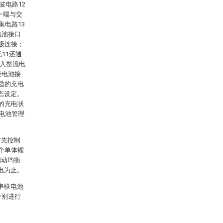
波电路12
一端与交
集电路13
电池接口
极连接；
11还通
输入整流电
经电池接
适的充电
态设定。
的充电状
与电池管理
首先控制
个单体锂
启动均衡
电为止。
串联电池
分别进行