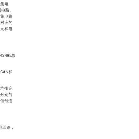
采集电
流电路、
采集电路
与对应的
单元和电
S485总
CAN和
式均衡充
都分别与
统信号连
电回路，