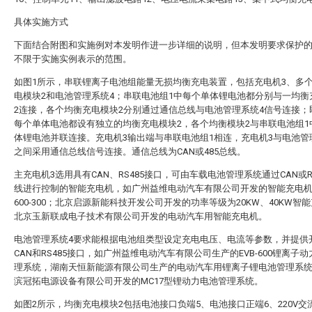
具体实施方式
下面结合附图和实施例对本发明作进一步详细的说明，但本发明要求保护
不限于实施实例表示的范围。
如图1所示，串联锂离子电池组能量无损均衡充电装置，包括充电机3、多
电模块2和电池管理系统4；串联电池组1中每个单体锂电池都分别与一均衡
2连接，各个均衡充电模块2分别通过通信总线与电池管理系统4信号连接；
每个单体电池都设有独立的均衡充电模块2，各个均衡模块2与串联电池组1
体锂电池并联连接。充电机3输出端与串联电池组1相连，充电机3与电池管
之间采用通信总线信号连接。通信总线为CAN或485总线。
主充电机3选用具有CAN、RS485接口，可由车载电池管理系统通过CAN或RS
线进行控制的智能充电机，如广州益维电动汽车有限公司开发的智能充电机E
600-300；北京启源新能科技开发公司开发的功率等级为20KW、40KW智
北京玉新联成电子技术有限公司开发的电动汽车用智能充电机。
电池管理系统4要求能根据电池组类型设定充电电压、电流等参数，并提供
CAN和RS485接口，如广州益维电动汽车有限公司生产的EVB-600锂离子
理系统，湖南天恒新能源有限公司生产的电动汽车用锂离子锂电池管理系
滨冠拓电源设备有限公司开发的MC17型锂动力电池管理系统。
如图2所示，均衡充电模块2包括电池接口负端5、电池接口正端6、220V交