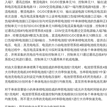
入端7、通讯总线8、整流电路9、DC/DC变换单元10、控制单元11、输出滤
和电压电流采集电路13；220V交流电源输入端7一端与整流电路9连接，另
流电相连，整流电路9、DC/DC变换单元10、输出滤波电路12和电压电流采
依次连接，电压电流采集电路13上设有电池接口负端5和电池接口正端6；
负端5和电池接口正端6分别与对应的串联电池组1中单体锂电池的负极和正
控制单元11分别与DC/DC变换单元10和电压电流采集电路13连接，控制单元
过通讯总线8与电池管理系统4连接；220V交流市电通过交流电源输入端7
路9，经整流电路9整流为直流电，直流电再经DC/DC变换单元10降压后，
口负端5和电池接口正端6输出，为串联电池组1的单体锂电池充电，提供合
电压、电流；其充电电压、电流的大小由电池管理系统4根据电池组充电状
充电过程中，电压电流采集单元13实时采集串联电池组1的各个单体锂电池
态，并将采集的充电信号传送给控制单元11，控制单元11通过通讯总线8
系统4之间进行通信。控制单元11为通用单片机或电脑。
对由大容量的单体锂离子电池组成的串联电池组1充电时，电池管理系统4
大功率的充电机3对串联电池组1进行大功率快速充电。当串联电池组1中某
电池充电电压达到设定均衡充电电压值时，电池管理系统4关闭充电机3，
充电模块2分别对各个单体电池分别进行均衡充电，直至所有单体电池充满
对于单体容量较小的单体锂电池组成的串联电池组1或允许充电时间较长的
组1充电时，电池管理系统4直接控制均衡充电模块2分别对各个单体电池1
均衡充电，而不需大功率的充电机3对串联电池组1进行大功率快速充电。
实施例1：用于纯电动大客车动力电池组充电