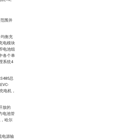
的范围并
个均衡充
充电模块
即电池组
中各个单
理系统4
485总
VC-
能充电机，
开放的
动力电池管
统，哈尔
流电源输