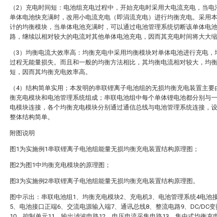
（2）充电时间短：电池组充电过程中，开始充电时采用大电流充电，当电
单体电池快充满时，改用小电流充电（即涓流充电）进行均衡充电。采用
计的均衡模块，当单体电池充满时，可以通过电池管理系统切断该单体电
路，继续以相对较大的电流对其他单体电池充电，因而其充电时间将大大
（3）均衡电流大效率高：均衡充电中采用均衡模块对单体电池进行充电，
过程无能量损失。而且和一般的均衡方法相比，其均衡电流相对较大，均
短，因而其均衡充电效率高。
（4）结构简单实用；本发明的串联锂离子电池组的无损均衡充电装置主要
衡充电模块和电池管理系统组成；串联电池组中每个单体锂电池都分别与
电模块连接，各个均衡充电模块分别通过通信总线与电池管理系统连接，
整体结构简单。
附图说明
图1为实施例1串联锂离子电池组能量无损均衡充电装置结构原理图；
图2为图1中均衡充电模块的原理图；
图3为实施例2串联锂离子电池组能量无损均衡充电装置结构原理图。
图中示出：串联电池组1、均衡充电模块2、充电机3、电池管理系统4电池
5、电池接口正端6、交流电源输入端7、通讯总线8、整流电路9、DC/DC
10、控制单元11、输出滤波电路12、电压电流采集电路13、集中式均衡充电