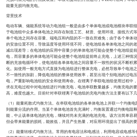
能量无损均衡充电。
背景技术
电动车辆、储能系统等动力电池组一般是由多个单体电池或电池模块串联
于电池组中众多单体电池之间存在制造工艺、材质、使用环境、接线方式
单个电池之间存在容量、端电压和内阻的不一致在所难免；由于各个单体
的安放位置不同，导致温度等使用环境不同，使电池组各单体电池之间的
减出现差导；在电池组的应用中容量少的单体电池可能会使整个电池组提
电，而容量多的单体电池可能会使整个电池组提前终止充电，上述三种情
断的充放电循环中，使电池组各单体电池之间容量不一致性的状况不断积
化。如使用一般充电方式直接为电池组进行整体充电，必然导致单个电池
不一致性的加剧，降低电池组的整体使用效率，甚至出现个别电池的过电
电，严重影响电池组的安全和使用寿命。在锂离子串联电池组使用过程中
求在充电过程中对电池组进行均衡充电，电池串联数量越多，均衡充电的
高，难度也越大。目前针对串联锂离子电池组的充电均衡方法主要有以下
（1）能量耗散式均衡方法。在串联电池组的各单体电池上并联一个均衡电
到能量分流的作用。当某个单体电池首先充满时，均衡装置通过均衡电阻
能，中止该单体电池的充电，继续对尚未充满的电池充电。该方法简单容
但会带来能量的损耗，能效低，并且产生热量，对应用环境提出了很高的
（2）能量转移式均衡方法。常用的有电容法和电感法，利用电容或电感等