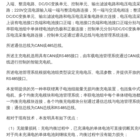
入端、整流电路、DC/DC变换单元、控制单元、输出滤波电路和电压电流
路；220V交流电源输入端一端与整流电路连接，另一端与交流电相连；整
DC/DC变换单元、输出滤波电路和电压电流采集电路依次连接，电压电流
上设有电池接口负端和电池接口正端；电池接口负端和电池接口正端分别
串联电池组中单体锂电池的负极和正极连接；控制单元分别与DC/DC变换
压电流采集电路连接，控制单元还通过通讯总线与电池管理系统连接。
所述通信总线为CAN或485总线。
所述主充电机选用具有CAN或RS485接口，由车载电池管理系统通过CAN或R
线进行控制的智能充电机。
所述电池管理系统根据电池组类型设定充电电压、电流参数，并提供开放的
RS485接口。
本发明提供的另一种串联锂离子电池组能量无损均衡充电装置，包括集中
电机、多个均衡充电模块和电池管理系统；串联电池组中每个单体锂电池
一均衡充电模块连接，各个均衡充电模块分别通过通信总线与电池管理系
接；通信总线为CAN总线和RS485总线。
相对于现有技术，本发明具有如下优点：
（1）无能量损耗：充电均衡过程中，已充满电的单体电池可直接切断其充
对于尚未充满电的单体电池则继续充电，均衡过程中没有能力损失；