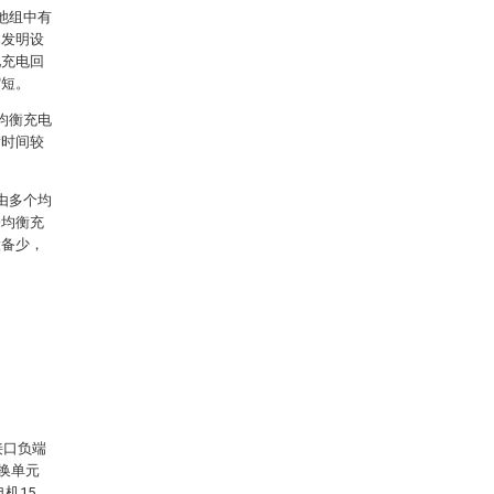
池组中有
本发明设
池充电回
缩短。
均衡充电
衡时间较
由多个均
一均衡充
设备少，
接口负端
变换单元
机15。