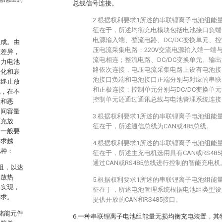
总线信号连接。
2.根据权利要求1所述的串联锂离子电池组能
征在于，所述均衡充电模块包括电池接口负端、
电源输入端、整流电路、DC/DC变换单元、
组成。由
压电流采集电路；220V交流电源输入端一端
等差异，
流电相连；整流电路、DC/DC变换单元、输
动力电池
路依次连接，电压电流采集电路上设有电池接
老化和衰
池接口负端和电池接口正端分别与对应的串联
前终止放
和正极连接；控制单元分别与DC/DC变换单
况，在不
控制单元还通过通讯总线与电池管理系统连接
累和恶
之间容量
3.根据权利要求1所述的串联锂离子电池组能
压充放
征在于，所述通信总线为CAN或485总线。
，一般要
要求越
4.根据权利要求1所述的串联锂离子电池组能
几种：
征在于，所述主充电机选用具有CAN或RS48
通过CAN或RS485总线进行控制的智能充电机
阻，以达
释放热
5.根据权利要求1所述的串联锂离子电池组能
易实现，
征在于，所述电池管理系统根据电池组类型设
要求。
提供开放的CAN和RS485接口。
储能元件
6.一种串联锂离子电池组能量无损均衡充电装置，