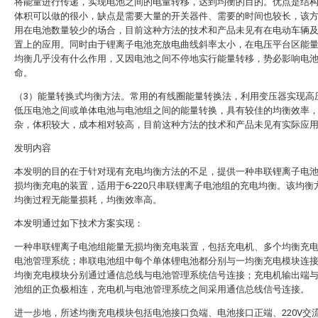
将能量进行传递，实现电池之间的电量转移，达到均衡的目的。优点是结
体积可以做的很小，缺点是需要大量的开关器件、需要的时间也较长，该
用在电池数量较少的场合，目前这种方法的技术和产品未见有在电动车辆
置上的应用。同时由于锂离子电池充放电曲线斜率太小，在电压平台区能
均衡几乎没有什么作用，又因电池之间不停地实行能量转移，势必影响电
命。
（3）能量转换式均衡方法。常用的有线圈能量转换法，利用变压器实现高
低压电池之间或单体电池与电池组之间的能量转换，具有较佳的均衡效率
杂，体积较大，成本相对较高，目前这种方法的技术和产品未见有实际应
发明内容
本发明的目的在于针对现有充电均衡方法的不足，提供一种串联锂离子电
损均衡充电的装置，适用于6-220只串联锂离子电池组的充电均衡。该均衡
均衡过程无能量损耗，均衡效率高。
本发明通过如下技术方案实现：
一种串联锂离子电池组能量无损均衡充电装置，包括充电机、多个均衡充
电池管理系统；串联电池组中每个单体锂电池都分别与一均衡充电模块连
均衡充电模块分别通过通信总线与电池管理系统信号连接；充电机输出端
池组的正负极相连，充电机与电池管理系统之间采用通信总线信号连接。
进一步地，所述均衡充电模块包括电池接口负端、电池接口正端、220V交