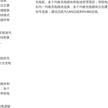
构简单、
充电机、多个均衡充电模块和电池管理系统；串联电
方法主要
别与一均衡充电模块连接，各个均衡充电模块分别通
及储能装
信号连接；通信总线为CAN总线和RS485总线。
量转移式
池循环寿
压电池与
，结构复
用。
池组的无
方法充电
电模块和
接，各个
与串联电
流电源输