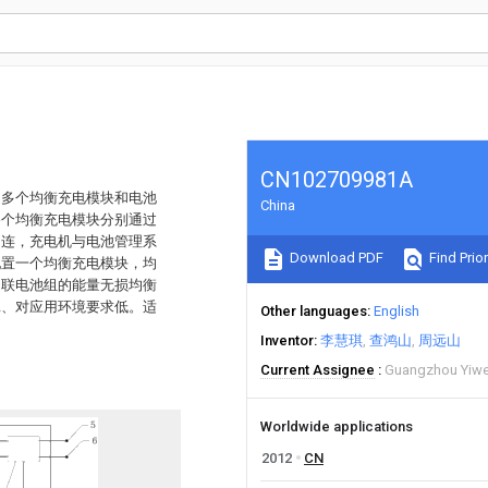
CN102709981A
、多个均衡充电模块和电池
China
各个均衡充电模块分别通过
相连，充电机与电池管理系
Download PDF
Find Prior
配置一个均衡充电模块，均
串联电池组的能量无损均衡
耗、对应用环境要求低。适
Other languages
English
Inventor
李慧琪
查鸿山
周远山
Current Assignee
Guangzhou Yiwei 
Worldwide applications
2012
CN