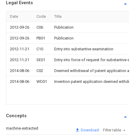
Legal Events
Date
Code
Title
2012-09-26
C06
Publication
2012-09-26
PB01
Publication
2012-11-21
C10
Entry into substantive examination
2012-11-21
SE01
Entry into force of request for substantive exa
2014-08-06
C02
Deemed withdrawal of patent application after
2014-08-06
WD01
Invention patent application deemed withdrawn
Concepts
machine-extracted
Download
Filter table