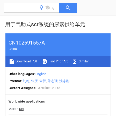
用于气助式scr系统的尿素供给单元
CN102691557A
China
Download PDF
Find Prior Art
Similar
Other languages
English
Inventor
刘屹
朱庆
朱弢
朱志强
沈志彬
Current Assignee
ActBlue Co Ltd
Worldwide applications
2012
CN