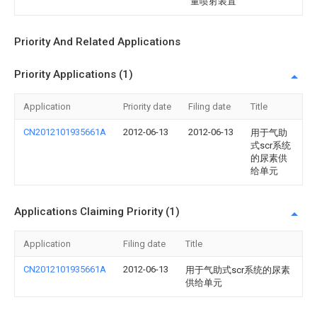
量喷射装置
Priority And Related Applications
Priority Applications (1)
Application
Priority date
Filing date
Title
CN2012101935661A
2012-06-13
2012-06-13
用于气助
式scr系统
的尿素供
给单元
Applications Claiming Priority (1)
Application
Filing date
Title
CN2012101935661A
2012-06-13
用于气助式scr系统的尿素
供给单元