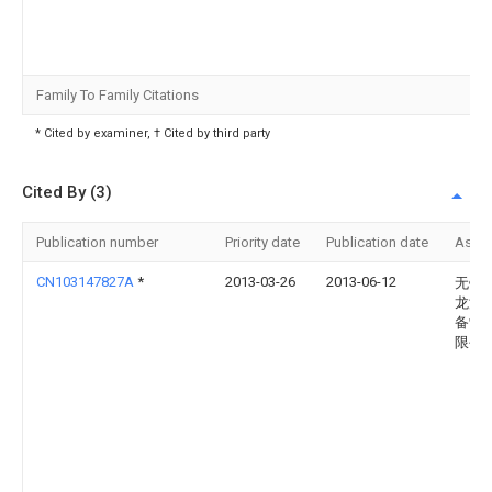
Family To Family Citations
* Cited by examiner, † Cited by third party
Cited By (3)
Publication number
Priority date
Publication date
Assi
CN103147827A
*
2013-03-26
2013-06-12
无锡
龙汽
备制
限公