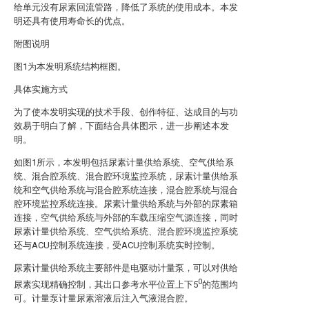
给单元没有尿素回流管路，降低了系统的使用成本。本发
明还具有使用寿命长的优点。
附图说明
图1为本发明系统结构框图。
具体实施方式
为了使本发明实现的技术手段、创作特征、达成目的与功
效易于明白了解，下面结合具体图示，进一步阐述本发
明。
如图1所示，本发明包括尿素计量供给系统、空气供给系
统、混合腔系统、混合腔环境监控系统，尿素计量供给系
统和空气供给系统与混合腔系统连接，混合腔系统与混合
腔环境监控系统连接。尿素计量供给系统与外部的尿素箱
连接，空气供给系统与外部的车载压缩空气源连接，同时
尿素计量供给系统、空气供给系统、混合腔环境监控系统
还与ACU控制系统连接，受ACU控制系统实时控制。
尿素计量供给系统主要部件是电驱动计量泵，可以对供给
0
尿素实现精确控制，其出口参考水平位置上下5
的范围均
可。计量泵计量尿素溶液后注入气液混合腔。