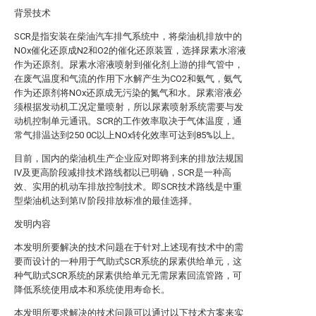
背景技术
SCR是指安装在柴油汽车排气系统中，将柴油机排放中的
NOx催化还原成N2和O2的催化还原装置，选择尿素水溶液
作为还原剂。尿素水溶液喷射到催化剂上游的排气管中，
在废气温度和气流的作用下水解产生为CO2和氨气，氨气
作为还原剂将NOx还原成无污染的氮气和水。尿素溶液必
须根据发动机工况定量喷射，所以尿素喷射系统需要与发
动机控制单元通讯。SCR的工作效率取决于气体温度，通
常气排温达到250 0C以上NOx转化效率可达到85%以上。
目前，国内的柴油机生产企业应对即将到来的排放法规国
IV及更高阶段减排技术路线都以已明确，SCR是一种高
效、实用的机动车排放控制技术。即SCR技术路线是中重
型柴油机达到第Ⅳ阶段排放标准的最佳选择。
发明内容
本发明所要解决的技术问题在于针对上述现有技术中的需
要而设计的一种用于气助式SCR系统的尿素供给单元，这
种气助式SCR系统的尿素供给单元无需尿素回流管路，可
降低系统使用成本和系统使用寿命长。
本发明所要求解决的技术问题可以通过以下技术方案来实