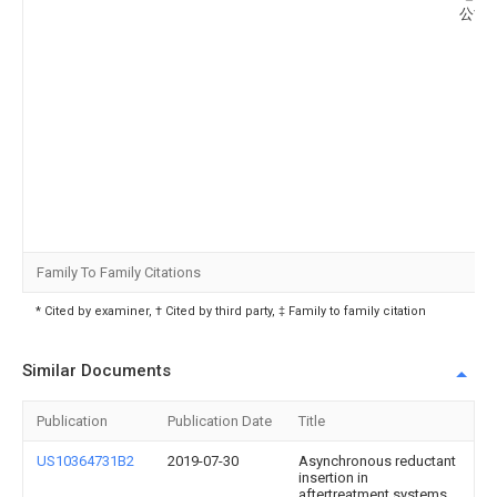
公司
Family To Family Citations
* Cited by examiner, † Cited by third party, ‡ Family to family citation
Similar Documents
Publication
Publication Date
Title
US10364731B2
2019-07-30
Asynchronous reductant
insertion in
aftertreatment systems