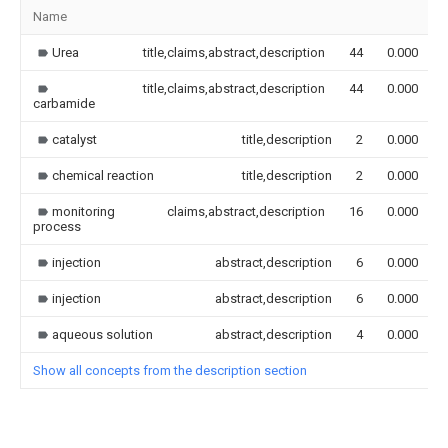
Name
Urea
title,claims,abstract,description
44
0.000
title,claims,abstract,description
44
0.000
carbamide
catalyst
title,description
2
0.000
chemical reaction
title,description
2
0.000
monitoring
claims,abstract,description
16
0.000
process
injection
abstract,description
6
0.000
injection
abstract,description
6
0.000
aqueous solution
abstract,description
4
0.000
Show all concepts from the description section