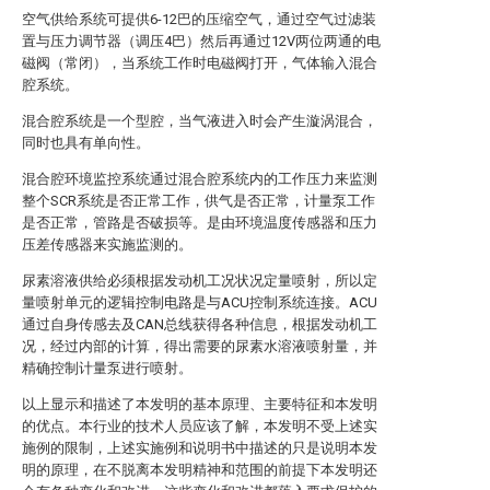
空气供给系统可提供6-12巴的压缩空气，通过空气过滤装
置与压力调节器（调压4巴）然后再通过12V两位两通的电
磁阀（常闭），当系统工作时电磁阀打开，气体输入混合
腔系统。
混合腔系统是一个型腔，当气液进入时会产生漩涡混合，
同时也具有单向性。
混合腔环境监控系统通过混合腔系统内的工作压力来监测
整个SCR系统是否正常工作，供气是否正常，计量泵工作
是否正常，管路是否破损等。是由环境温度传感器和压力
压差传感器来实施监测的。
尿素溶液供给必须根据发动机工况状况定量喷射，所以定
量喷射单元的逻辑控制电路是与ACU控制系统连接。ACU
通过自身传感去及CAN总线获得各种信息，根据发动机工
况，经过内部的计算，得出需要的尿素水溶液喷射量，并
精确控制计量泵进行喷射。
以上显示和描述了本发明的基本原理、主要特征和本发明
的优点。本行业的技术人员应该了解，本发明不受上述实
施例的限制，上述实施例和说明书中描述的只是说明本发
明的原理，在不脱离本发明精神和范围的前提下本发明还