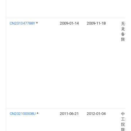
CN201347788Y
*
2009-01-14
2009-11-18
无锡
龙汽
备制
限公
CN202100308U
*
2011-06-21
2012-01-04
中国
工程
院股
限公