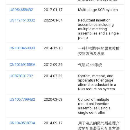
US9546584B2
2017-01-17
Multi-stage SCR system
US11215100B2
2022-01-04
Reductant insertion
assemblies including
multiple metering
assemblies and a single
pump
CN103046989B
2014-12-10
一种即插即用的尿素喷射
控制方法及系统
CN102691553A
2012-09-26
气助式scr系统
US8783017B2
2014-07-22
System, method, and
apparatus to engage
alternate reductant in a
NOx reduction system
US10577994B2
2020-03-03
Control of multiple
reductant insertion
assemblies using a
single controller
CN104053873A
2014-09-17
用于液态的尾气后处理介
质的配量装置和配量方法