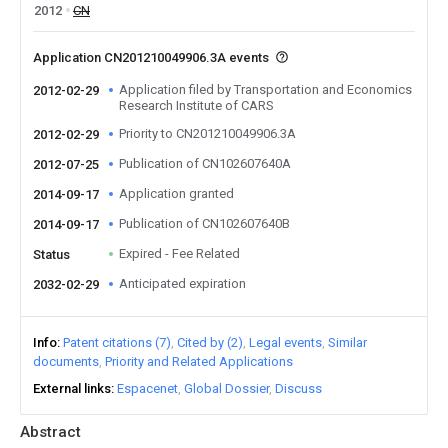
2012
CN
Application CN201210049906.3A events
Application filed by Transportation and Economics
2012-02-29
Research Institute of CARS
Priority to CN201210049906.3A
2012-02-29
Publication of CN102607640A
2012-07-25
Application granted
2014-09-17
Publication of CN102607640B
2014-09-17
Expired - Fee Related
Status
Anticipated expiration
2032-02-29
Info
Patent citations (7)
Cited by (2)
Legal events
Similar
documents
Priority and Related Applications
External links
Espacenet
Global Dossier
Discuss
Abstract