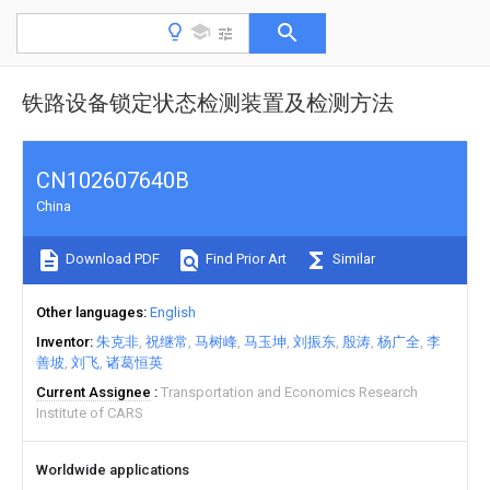
铁路设备锁定状态检测装置及检测方法
CN102607640B
China
Download PDF
Find Prior Art
Similar
Other languages
English
Inventor
朱克非
祝继常
马树峰
马玉坤
刘振东
殷涛
杨广全
李
善坡
刘飞
诸葛恒英
Current Assignee
Transportation and Economics Research
Institute of CARS
Worldwide applications