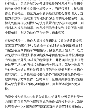
处理模块。系统控制和信号处理模块通过所检测微量形变
信号的幅值判断本次操作旋转方向。当已锁紧时，转动操
作会卡住停止，锁紧力及钥匙头颈部形变会突然增大，当
扭力识别模S6所检测信号达到拧紧所需的最小幅值时，且
检测到的操作识别模块与锁定装置内的锁芯S8相接触，则
判断本次操作为锁紧。若所检测信号未达到拧紧所需的最
小幅值时，则认为动作正在进行，仍未锁紧。
在旋松过程中，操作人员将操作钥匙S10插入铁路设备锁
定装置S7的锁孔S9，钥匙头中心孔S3的操作识别模块S5
与锁定装置内的锁芯S8相接触，触发系统开始工作，扭力
识别模块S6通过安装在钥匙头S4轴颈部的应变片检测锁紧
力引起的钥匙头S4轴颈的微量形变，并将实时的形变信号
传输至手柄S2内系统控制和信号处理模块。系统控制和信
号处理模块通过所检测微量形变信号的幅值判断本次操作
旋转方向。当所检测信号变化趋势与旋松时变化趋势相一
致并保持该方向操作一定时间后，且检测到的操作识别模
块与锁定装置内的锁芯S8相接触，则判断本次操作为旋
松。
为避免操作钥匙S10未插入锁孔S9钥匙头S4部因意外受外
力扭动而引起信号的误读造成的操作状态检测错误，系统
只有在操作识别模块S5与锁定装置内的锁芯S8相接触后，