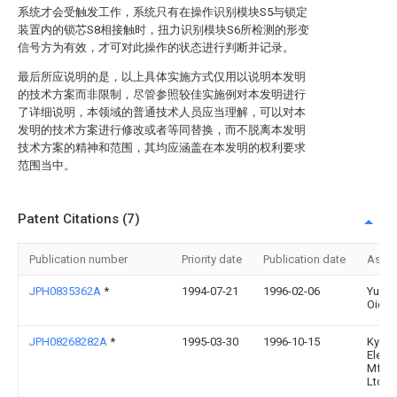
系统才会受触发工作，系统只有在操作识别模块S5与锁定
装置内的锁芯S8相接触时，扭力识别模块S6所检测的形变
信号方为有效，才可对此操作的状态进行判断并记录。
最后所应说明的是，以上具体实施方式仅用以说明本发明
的技术方案而非限制，尽管参照较佳实施例对本发明进行
了详细说明，本领域的普通技术人员应当理解，可以对本
发明的技术方案进行修改或者等同替换，而不脱离本发明
技术方案的精神和范围，其均应涵盖在本发明的权利要求
范围当中。
Patent Citations (7)
Publication number
Priority date
Publication date
Assi
JPH0835362A
*
1994-07-21
1996-02-06
Yukit
Oida
JPH08268282A
*
1995-03-30
1996-10-15
Kyos
Electr
Mfg 
Ltd