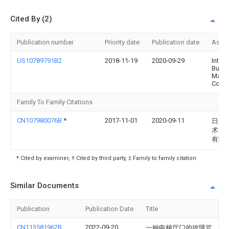
Cited By (2)
Publication number
Priority date
Publication date
Assi
US10789791B2
2018-11-19
2020-09-29
Intern
Busin
Mach
Corpo
Family To Family Citations
CN107980076B
*
2017-11-01
2020-09-11
日立
术（
有限
* Cited by examiner, † Cited by third party, ‡ Family to family citation
Similar Documents
Publication
Publication Date
Title
CN113581962B
2022-09-20
一种电梯厅门的故障监