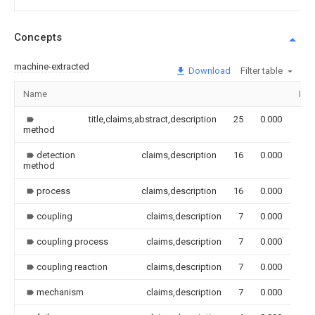
Concepts
machine-extracted
Download
Filter table
Name
Ima
title,claims,abstract,description
25
0.000
method
detection
claims,description
16
0.000
method
process
claims,description
16
0.000
coupling
claims,description
7
0.000
coupling process
claims,description
7
0.000
coupling reaction
claims,description
7
0.000
mechanism
claims,description
7
0.000