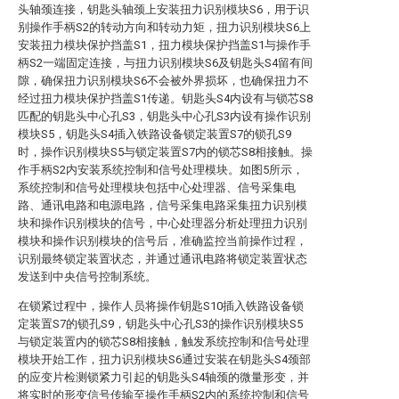
头轴颈连接，钥匙头轴颈上安装扭力识别模块S6，用于识
别操作手柄S2的转动方向和转动力矩，扭力识别模块S6上
安装扭力模块保护挡盖S1，扭力模块保护挡盖S1与操作手
柄S2一端固定连接，与扭力识别模块S6及钥匙头S4留有间
隙，确保扭力识别模块S6不会被外界损坏，也确保扭力不
经过扭力模块保护挡盖S1传递。钥匙头S4内设有与锁芯S8
匹配的钥匙头中心孔S3，钥匙头中心孔S3内设有操作识别
模块S5，钥匙头S4插入铁路设备锁定装置S7的锁孔S9
时，操作识别模块S5与锁定装置S7内的锁芯S8相接触。操
作手柄S2内安装系统控制和信号处理模块。如图5所示，
系统控制和信号处理模块包括中心处理器、信号采集电
路、通讯电路和电源电路，信号采集电路采集扭力识别模
块和操作识别模块的信号，中心处理器分析处理扭力识别
模块和操作识别模块的信号后，准确监控当前操作过程，
识别最终锁定装置状态，并通过通讯电路将锁定装置状态
发送到中央信号控制系统。
在锁紧过程中，操作人员将操作钥匙S10插入铁路设备锁
定装置S7的锁孔S9，钥匙头中心孔S3的操作识别模块S5
与锁定装置内的锁芯S8相接触，触发系统控制和信号处理
模块开始工作，扭力识别模块S6通过安装在钥匙头S4颈部
的应变片检测锁紧力引起的钥匙头S4轴颈的微量形变，并
将实时的形变信号传输至操作手柄S2内的系统控制和信号