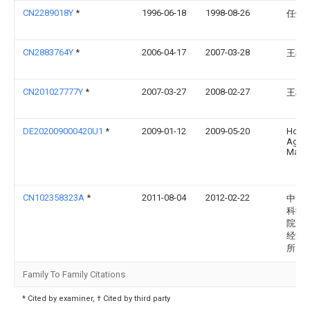
CN2289018Y
*
1996-06-18
1998-08-26
任烨
CN2883764Y
*
2006-04-17
2007-03-28
王根
CN201027777Y
*
2007-03-27
2008-02-27
王根
DE202009000420U1
*
2009-01-12
2009-05-20
Hopp
Ag, St
Marti
CN102358323A
*
2011-08-04
2012-02-22
中国
科学
院运
经济
所
Family To Family Citations
* Cited by examiner, † Cited by third party