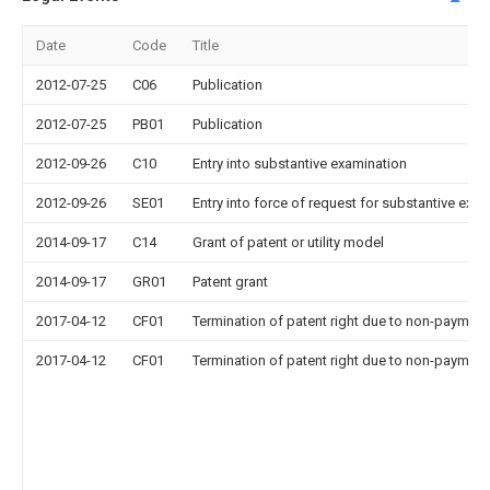
Date
Code
Title
2012-07-25
C06
Publication
2012-07-25
PB01
Publication
2012-09-26
C10
Entry into substantive examination
2012-09-26
SE01
Entry into force of request for substantive exa
2014-09-17
C14
Grant of patent or utility model
2014-09-17
GR01
Patent grant
2017-04-12
CF01
Termination of patent right due to non-payment
2017-04-12
CF01
Termination of patent right due to non-payment