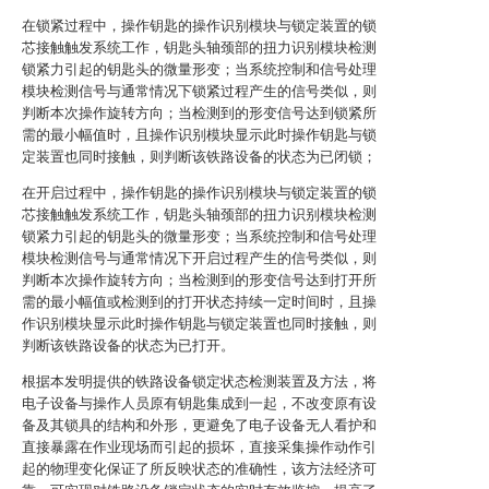
在锁紧过程中，操作钥匙的操作识别模块与锁定装置的锁
芯接触触发系统工作，钥匙头轴颈部的扭力识别模块检测
锁紧力引起的钥匙头的微量形变；当系统控制和信号处理
模块检测信号与通常情况下锁紧过程产生的信号类似，则
判断本次操作旋转方向；当检测到的形变信号达到锁紧所
需的最小幅值时，且操作识别模块显示此时操作钥匙与锁
定装置也同时接触，则判断该铁路设备的状态为已闭锁；
在开启过程中，操作钥匙的操作识别模块与锁定装置的锁
芯接触触发系统工作，钥匙头轴颈部的扭力识别模块检测
锁紧力引起的钥匙头的微量形变；当系统控制和信号处理
模块检测信号与通常情况下开启过程产生的信号类似，则
判断本次操作旋转方向；当检测到的形变信号达到打开所
需的最小幅值或检测到的打开状态持续一定时间时，且操
作识别模块显示此时操作钥匙与锁定装置也同时接触，则
判断该铁路设备的状态为已打开。
根据本发明提供的铁路设备锁定状态检测装置及方法，将
电子设备与操作人员原有钥匙集成到一起，不改变原有设
备及其锁具的结构和外形，更避免了电子设备无人看护和
直接暴露在作业现场而引起的损坏，直接采集操作动作引
起的物理变化保证了所反映状态的准确性，该方法经济可