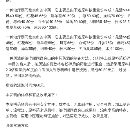
份。
一种治疗腰间盘突出的中药，它主要是由下述原料按重量份构成：羌活50-6
风40-50份、红花45-65份、淫羊藿50-60份、川芎50-60份、血竭70-80份、丹
份、赤药40-50份、白头翁40-55份、泽泻50-60份、细辛35-45份、莪术45-
虫夏草60-70份、冰片90-100份。
一种治疗腰间盘突出的中药，它主要是由下述原料按重量份构成：羌活55
45份、红花50份、淫羊藿55份、川芎55份、血竭75份、丹参75份、赤药4
翁50份、泽泻55份、细辛40份、莪术50份、冬虫夏草65份、冰片100份。
一种所述的治疗腰间盘突出的中药药酒的制备方法，分别将上述原料药粉碎研
100目的粉末后，按所述的份数将各粉碎后的药物进行混合，然后采用原料
2-3倍重量的50度的白酒加入到原料药中进行浸泡，浸泡50-80天后，过滤，
筛，得到本发明药酒。
所述的浸泡时间为60天。
本发明的优点和有益效果如下：
本发明药物具有使用安全方便，成本低，无毒副作用，安全可靠，加工制
单，流程短，原料药来源易得，治疗腰间盘突出效果好，治愈率高的特点
的药物，应用中医理论辩证施治，对适应症疗效快，效果显著。
具体实施方式