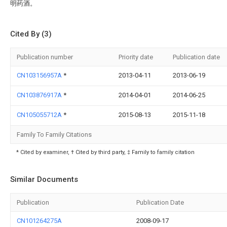
明药酒。
Cited By (3)
Publication number
Priority date
Publication date
CN103156957A
*
2013-04-11
2013-06-19
CN103876917A
*
2014-04-01
2014-06-25
CN105055712A
*
2015-08-13
2015-11-18
Family To Family Citations
* Cited by examiner, † Cited by third party, ‡ Family to family citation
Similar Documents
Publication
Publication Date
CN101264275A
2008-09-17