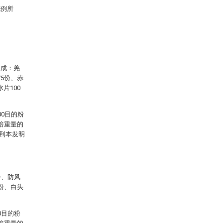
施例所
构成：羌
75份、赤
片100
0目的粉
倍重量的
得到本发明
份、防风
0份、白头
0目的粉