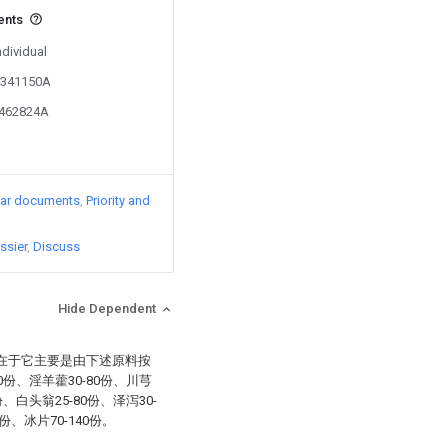
ents
ndividual
05341150A
2462824A
lar documents
Priority and
ssier
Discuss
Hide Dependent
征在于它主要是由下述原料按
90份、淫羊藿30-80份、川芎
0份、白头翁25-80份、泽泻30-
0份、冰片70-140份。