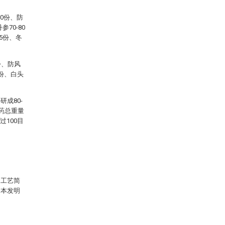
0份、防
参70-80
55份、冬
份、防风
5份、白头
成80-
药总重量
过100目
造工艺简
。本发明