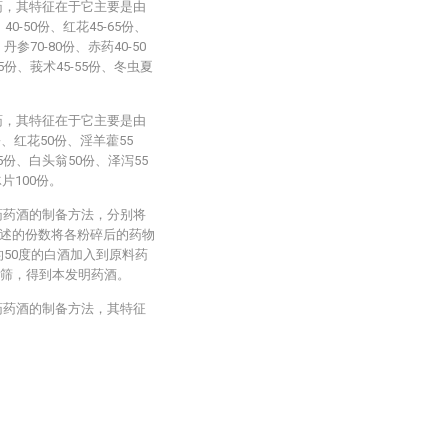
药，其特征在于它主要是由
0-50份、红花45-65份、
丹参70-80份、赤药40-50
45份、莪术45-55份、冬虫夏
药，其特征在于它主要是由
、红花50份、淫羊藿55
5份、白头翁50份、泽泻55
片100份。
药药酒的制备方法，分别将
按所述的份数将各粉碎后的药物
的50度的白酒加入到原料药
0目筛，得到本发明药酒。
药药酒的制备方法，其特征