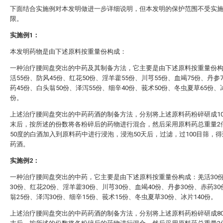
下面结合实施例对本发明做进一步详细说明，但本发明的保护范围不受实
限。
实施例1：
本发明药物是由下述原料按重量份构成：
一种治疗腰间盘突出的中药及其制备方法，它主要是由下述原料按重量份
活55份、防风45份、红花50份、淫羊藿55份、川芎55份、血竭75份、丹参
药45份、白头翁50份、泽泻55份、细辛40份、莪术50份、冬虫夏草65份、冰
份。
上述治疗腰间盘突出的中药药酒的制备方法，分别将上述原料药粉碎研成10
末后，按所述的份数将各粉碎后的药物进行混合，然后采用原料药总重量2
50度的白酒加入到原料药中进行浸泡，浸泡50天后，过滤，过100目筛，
药酒。
实施例2：
一种治疗腰间盘突出的中药，它主要是由下述原料按重量份构成：羌活30
30份、红花20份、淫羊藿30份、川芎30份、血竭40份、丹参30份、赤药3
翁25份、泽泻30份、细辛15份、莪术15份、冬虫夏草30份、冰片140份。
上述治疗腰间盘突出的中药药酒的制备方法，分别将上述原料药粉碎研成8