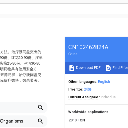
CN102462824A
备方法。治疗腰间盘突出的
China
0份、红花20-90份、淫羊
头翁25-80份、泽泻30-80
Download PDF
Find Prior
。本发明药物具有使用安全方
药来源易得，治疗腰间盘突
适应症疗效快，效果显著。
Other languages
English
Inventor
刘娜
Current Assignee
Individual
Worldwide applications
2010
CN
-Organisms