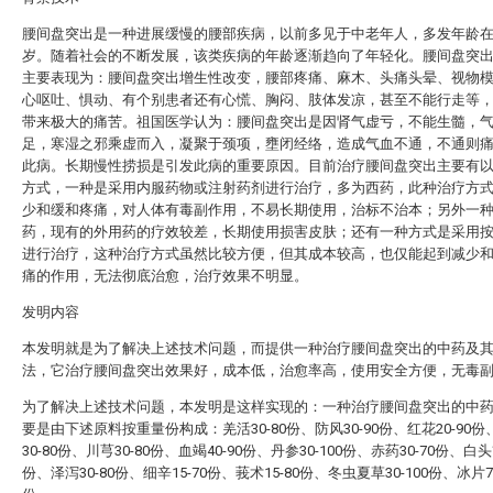
腰间盘突出是一种进展缓慢的腰部疾病，以前多见于中老年人，多发年龄在45
岁。随着社会的不断发展，该类疾病的年龄逐渐趋向了年轻化。腰间盘突
主要表现为：腰间盘突出增生性改变，腰部疼痛、麻木、头痛头晕、视物
心呕吐、惧动、有个别患者还有心慌、胸闷、肢体发凉，甚至不能行走等
带来极大的痛苦。祖国医学认为：腰间盘突出是因肾气虚亏，不能生髓，
足，寒湿之邪乘虚而入，凝聚于颈项，壅闭经络，造成气血不通，不通则
此病。长期慢性捞损是引发此病的重要原因。目前治疗腰间盘突出主要有
方式，一种是采用内服药物或注射药剂进行治疗，多为西药，此种治疗方
少和缓和疼痛，对人体有毒副作用，不易长期使用，治标不治本；另外一
药，现有的外用药的疗效较差，长期使用损害皮肤；还有一种方式是采用
进行治疗，这种治疗方式虽然比较方便，但其成本较高，也仅能起到减少
痛的作用，无法彻底治愈，治疗效果不明显。
发明内容
本发明就是为了解决上述技术问题，而提供一种治疗腰间盘突出的中药及
法，它治疗腰间盘突出效果好，成本低，治愈率高，使用安全方便，无毒
为了解决上述技术问题，本发明是这样实现的：一种治疗腰间盘突出的中
要是由下述原料按重量份构成：羌活30-80份、防风30-90份、红花20-90
30-80份、川芎30-80份、血竭40-90份、丹参30-100份、赤药30-70份、白头翁
份、泽泻30-80份、细辛15-70份、莪术15-80份、冬虫夏草30-100份、冰片70