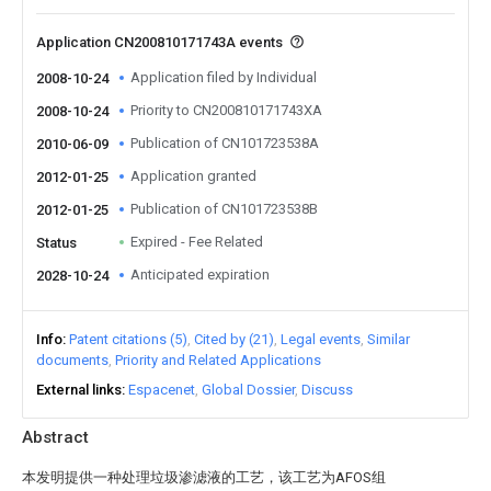
Application CN200810171743A events
Application filed by Individual
2008-10-24
Priority to CN200810171743XA
2008-10-24
Publication of CN101723538A
2010-06-09
Application granted
2012-01-25
Publication of CN101723538B
2012-01-25
Expired - Fee Related
Status
Anticipated expiration
2028-10-24
Info
Patent citations (5)
Cited by (21)
Legal events
Similar
documents
Priority and Related Applications
External links
Espacenet
Global Dossier
Discuss
Abstract
本发明提供一种处理垃圾渗滤液的工艺，该工艺为AFOS组