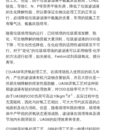
合工艺。但是，由于垃圾渗滤液中氨氮浓度较高，C/N比
较低，导致C、N、P等营养平衡失调，降低了垃圾渗滤液
的生化降解性能，所以要保证生物法处理工艺的正常运
行，必须降低垃圾渗滤液中氨氮的含量，常用的脱氮工艺
有曝气法、氨氮吹脱塔等。
随着垃圾填埋场的运行，已经填埋的垃圾逐渐发酵、熟
化，可生物降解的物质被大量消耗，垃圾渗滤液的COD值
下降，可生化性也降低，生化处理的适用性减弱甚至不可
行。对于“老化”的垃圾填埋场的渗滤液可以采用物理-化学
的方法进行处理，如光催化、Fenton试剂高级氧化、膜分
离等。
(1)UASB等厌氧处理工艺。在填埋场投入使用后的前几年
内，产生的渗滤液有机污染物含量较高，并且大部分是一
些易生物降解的挥发性脂肪酸，UASB厌氧工艺对这种前
期渗滤液有较好的处理效果，对COD去除率可大于70％。
-3
-1
由于UASB的COD负荷可高达10kgm
d
，反应过程中也
无需能耗，因此与好氧工艺相比，可大大节约反应器的占
地面积及动力消耗。但是，随着填埋年限的增加，填埋堆
体中产甲烷的厌氧状态逐渐成熟，渗滤液在填埋堆体及调
节池内长期滞留后，UASB的处理效果将变差。
(2)SBR等好氧处理工艺。SBR处理工艺是一种通过时间控