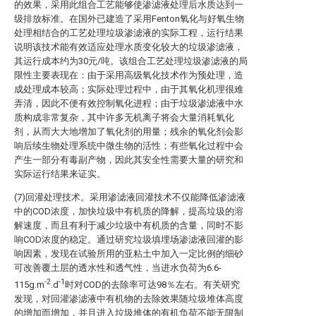
的效果，采用此组合工艺能够使渗滤液处理后水质达到一
级排放标准。在国外已建造了采用Fenton氧化与好氧生物
处理相结合的工艺处理垃圾渗滤液的实际工程，运行结果
说明该技术能有效适应处理水质变化较大的垃圾渗滤液，
其运行成本约为30元/吨。该组合工艺处理垃圾渗滤液的局
限性主要表现在：由于采用高级氧化技术作为预处理，造
成处理成本较高；实际处理过程中，由于其氧化机理很难
弄清，因此不便有效控制氧化进程；由于垃圾渗滤液中水
质构成非常复杂，其中许多无机离子将会大量消耗氧化
剂，从而大大地增加了氧化剂的用量；残余的氧化剂会影
响后续生物处理系统中微生物的活性；有些氧化过程中会
产生一部分有毒副产物，因此其安全性需要大量的研究和
实际运行结果来证实。
(7)回灌处理技术。采用渗滤液回灌技术不仅能降低渗滤液
中的COD浓度，加快垃圾中有机质的降解，提高垃圾的溶
解速度，而且有利于减少垃圾中有机质的含量，同时不影
响COD浓度的稳定。通过研究垃圾填埋场渗滤液回灌的影
响因素，发现在试验所用的亚粘土中加入一定比例的细砂
可改善覆土层的透水性和透气性，当进水负荷为6.6-
-2
-1
115g.m
.d
时对COD的去除率可达98％左右。有关研究
发现，对回灌渗滤液中有机物的去除效果随垃圾堆体高度
的增加而增加，并且进入垃圾堆体的有机负荷不能无限制