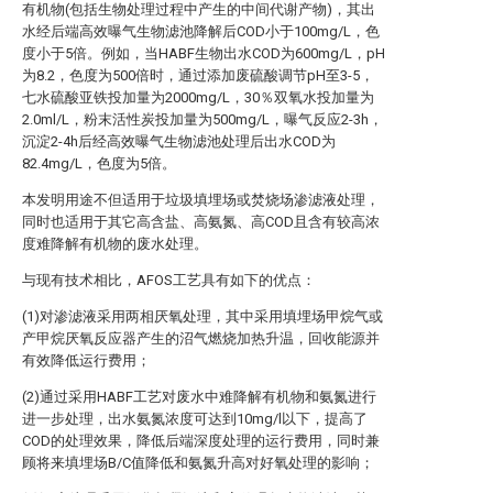
有机物(包括生物处理过程中产生的中间代谢产物)，其出
水经后端高效曝气生物滤池降解后COD小于100mg/L，色
度小于5倍。例如，当HABF生物出水COD为600mg/L，pH
为8.2，色度为500倍时，通过添加废硫酸调节pH至3-5，
七水硫酸亚铁投加量为2000mg/L，30％双氧水投加量为
2.0ml/L，粉末活性炭投加量为500mg/L，曝气反应2-3h，
沉淀2-4h后经高效曝气生物滤池处理后出水COD为
82.4mg/L，色度为5倍。
本发明用途不但适用于垃圾填埋场或焚烧场渗滤液处理，
同时也适用于其它高含盐、高氨氮、高COD且含有较高浓
度难降解有机物的废水处理。
与现有技术相比，AFOS工艺具有如下的优点：
(1)对渗滤液采用两相厌氧处理，其中采用填埋场甲烷气或
产甲烷厌氧反应器产生的沼气燃烧加热升温，回收能源并
有效降低运行费用；
(2)通过采用HABF工艺对废水中难降解有机物和氨氮进行
进一步处理，出水氨氮浓度可达到10mg/l以下，提高了
COD的处理效果，降低后端深度处理的运行费用，同时兼
顾将来填埋场B/C值降低和氨氮升高对好氧处理的影响；