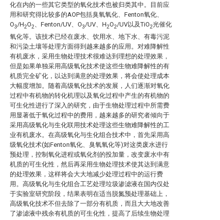
化在内的一些其它类型的氧化技术也被归类其中。目前应
用和研究得比较多的AOP包括臭氧氧化、Fenton氧化、
O
/H
O
、Fenton/UV、O
/UV、H
O
/UV以及TiO
光催化
3
2
2
3
2
2
2
氧化等。该技术已经在废水、饮用水、地下水、有毒污泥
和污染土壤等处理方面得到越来越多的应用。对难降解性
有机废水，采用生物处理技术很难达到理想的处理效果，
但是如果单独采用高级氧化技术使这些生物难降解性的有
机质完全矿化，以达到满意的处理效果，将会使处理成本
大幅度增加。随着高级氧化技术的发展，人们逐渐对氧化
过程中有机物的转化机理以及氧化过程中产生的有机物的
可生化性进行了深入的研究，由于生物处理过程中所需费
用显著低于氧化过程中的费用，越来越多的研究者倾向于
采用高级氧化与生化联用技术处理这些生物难降解性的工
业有机废水。在高级氧化与生化组合技术中，首先采用高
级氧化技术(如Fenton氧化、臭氧氧化等)对这类废水进行
预处理，控制氧化进程或氧化剂的投加量，改变废水中有
机质的可生化性，然后再采用生物处理技术使其达到满意
的处理效果，这样将会大大地减少处理过程中的运行费
用。高级氧化与生化组合工艺处理垃圾渗滤液在国内仅处
于实验室研究阶段，结果表明在适当脱氮预处理基础上，
高级氧化技术不但去除了一部分有机质，而且大大地改善
了渗滤液中残余有机质的可生化性，提高了后续生物处理