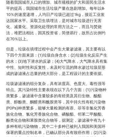
随着我国城市人口的增加、城市规模的扩大和居民生活水
平的提高，我国城市生活垃圾产量在急剧增加。每年以8-
10％的速度递增，人均日产垃圾已超过1kg，接近工业发
达国家水平。采取卫生填埋法，是对城市垃圾进行无害
化、减量化、资源化处理的常用方法之一，而且与焚烧
法，堆肥法相比，因其投资省，简便易行，故所占比例约
在70％以上。
但是，垃圾在填埋过程中会产生大量渗滤液，其主要有以
下四个方面来源：(1)垃圾自身含水；(2)垃圾生化反应产生
的水；(3)地下潜水的反渗；(4)大气降水，大气降水具有集
中性、短时性和反复性，未及时引流的降水渗过垃圾层形
成的渗滤液占总量的绝大部分，是工程设计的主要依据。
垃圾渗滤液的组分复杂，具有浓度高、色度大、毒性强等
特点。其污染特性主要表现在以下几个方面：(1)污染物种
类繁多，渗滤液中含量较多的有烃类及其衍生物、酸酯
类、醇酚类、酮醛类和酰胺类等，其中持久性有机污染物
(POPs)种类繁多，能够大量检测的有萘、菲等非氯化芳香
族化合物、氯化芳香族化合物、磷酸酯、邻苯二甲酸酯、
酚类化合物和苯胺类化合物等，据测定，渗滤液中有九十
多种有机污染物物，其中二十多种已被列入我国和美国环
保署的重点控制名单，已确认部分具有致癌作用；(2)污染