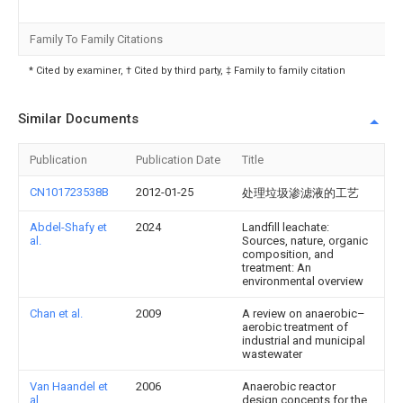
Family To Family Citations
* Cited by examiner, † Cited by third party, ‡ Family to family citation
Similar Documents
Publication
Publication Date
Title
CN101723538B
2012-01-25
处理垃圾渗滤液的工艺
Abdel-Shafy et
2024
Landfill leachate:
al.
Sources, nature, organic
composition, and
treatment: An
environmental overview
Chan et al.
2009
A review on anaerobic–
aerobic treatment of
industrial and municipal
wastewater
Van Haandel et
2006
Anaerobic reactor
al.
design concepts for the