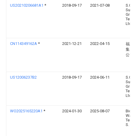
US20210206681A1
*
2018-09-17
2021-07-08
S.G.T.
Susta
Green
Techn
Ltd
CN114349162A
*
2021-12-21
2022-04-15
福建
集团
公司
US12006237B2
2018-09-17
2024-06-11
S.G.T
Susta
Green
Techn
Ltd
WO2025165220A1
*
2024-01-30
2025-08-07
Bio D
Water
Techn
S. A. 