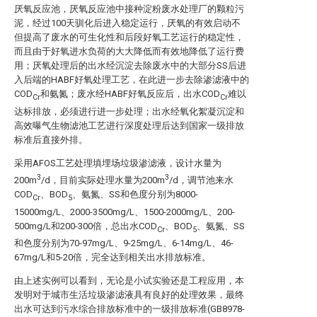
厌氧反应池，厌氧反应池中接种淀粉废水处理厂的颗粒污
泥，经过100天驯化后进入稳定运行，厌氧的有效启动不
但提高了废水的可生化性和后段好氧工艺运行的稳定性，
而且由于好氧进水负荷的大大降低而有效地降低了运行费
用；厌氧处理后的出水经沉淀去除废水中的大部分SS后进
入后端的HABF好氧处理工艺，在此进一步去除渗滤液中的
COD
和氨氮；废水经HABF好氧反应后，出水COD
难以
Cr
Cr
达标排放，必须进行进一步处理；出水经氧化絮凝沉淀和
高效曝气生物滤池工艺进行深度处理后达到国家一级排放
标准后直接外排。
采用AFOS工艺处理填埋场垃圾渗滤液，设计水量为
3
3
200m
/d，目前实际处理水量为200m
/d，调节池来水
COD
、BOD
、氨氮、SS和色度分别为8000-
Cr
5
15000mg/L、2000-3500mg/L、1500-2000mg/L、200-
500mg/L和200-300倍，总出水COD
、BOD
、氨氮、SS
Cr
5
和色度分别为70-97mg/L、9-25mg/L、6-14mg/L、46-
67mg/L和5-20倍，完全达到相关出水排放标准。
由上述实例可以看到，无论是小试实验还是工程应用，本
发明对于城市生活垃圾渗滤液具有良好的处理效果，最终
出水可达到污水综合排放标准中的一级排放标准(GB8978-