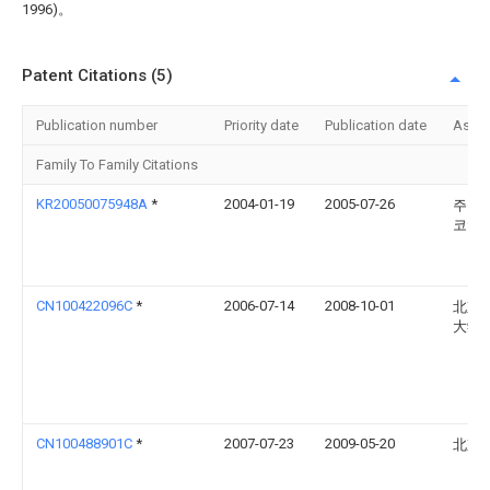
1996)。
Patent Citations (5)
Publication number
Priority date
Publication date
Assi
Family To Family Citations
KR20050075948A
*
2004-01-19
2005-07-26
주식
코엔
CN100422096C
*
2006-07-14
2008-10-01
北京
大学
CN100488901C
*
2007-07-23
2009-05-20
北京