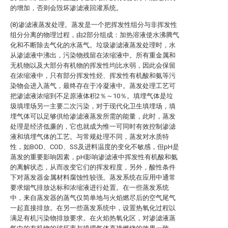
的增加，否则会毁坏渗滤液回灌系统。
(8)渗滤液蒸发处理。蒸发是一个把挥发性组分与非挥发性
组分分离的物理过程，由2部分组成：加热溶液使水沸腾气
化和不断除去气化的水蒸气。垃圾渗滤液蒸发处理时，水
从渗滤液中沸出，污染物残留在浓缩液中。所有重金属和
无机物以及大部分有机物的挥发性均比水弱，因此会保留
在浓缩液中，只有部分挥发性烃、挥发性有机酸和氨等污
染物会进入蒸气，最终存在于冷凝液中。蒸发处理工艺可
把渗滤液浓缩到不足原液体积2％～10％。填埋气体是垃
圾填埋场另一主要二次污染，对于现代化卫生填埋场，填
埋气体可以足够供给渗滤液蒸发所需的能量，此时，蒸发
处理是经济低廉的，它也就成为惟一可同时有效控制渗滤
液和填埋气体的工艺。与常规处理不同，蒸发对水质特
性，如BOD、COD、SS及进料温度的变化不敏感，但pH是
蒸发的重要影响因素，pH影响渗滤液中挥发性有机酸和氨
的离解状态，从而改变它们的挥发程度，另外，酸性条件
下对蒸发器金属材料腐蚀性较强。蒸发系统在应用中通常
要求烟气排放达标和浓缩液进行处置。在一些蒸发系统
中，来自蒸发器的蒸气仅简单地与火焰燃尽后的空气尾气
一起直接排放。在另一些蒸发系统中，设置热氧化过程以
满足有机污染物排放要求。在火焰热氧化区，对渗滤液蒸