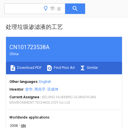
处理垃圾渗滤液的工艺
CN101723538A
China
Download PDF
Find Prior Art
Similar
Other languages
English
Inventor
曾华
周兆宇
宗成坤
Current Assignee
BEIJING HUAMING GUANGYUAN
ENVIRONMENT TECHNOLOGY Co Ltd
Worldwide applications
2008
CN