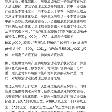
物浓度高，变化范围大，垃圾渗滤液这一特性是其它污水
无法比拟的，突出了处理工艺选择的难度。其中，渗滤液
产生量呈季节性变化，雨季明显大于旱季；污染物组成及
其浓度季节性变化明显，平原地区填埋场干冷季节渗滤液
中的污染物组成和浓度较高；污染物组成及其浓度随填埋
年限的延长而变化，填埋层各部分物化和生物学特征及其
活动方式都不同，“年轻”填埋场(使用5年以内)的渗滤液pH
值较低，BOD
、COD
、VFA、金属离子浓度和
5
Cr
BOD
/COD
较高，“年老”填埋场(使用10年以上)的渗滤液
5
Cr
pH值近中性，BOD
、COD
、VFA浓度和BOD
/COD
较
5
Cr
5
Cr
低，金属离子浓度下降，但氨氮浓度较高。
由于垃圾填埋场所产生的垃圾渗滤液水质状况恶劣，并且
呈绿色或黄褐色，散发臭味，对周围环境的污染十分严
重，尤其是对水环境的污染和对水资源的破坏严重，因
此，对垃圾渗滤液的处理已成当务之急。
在垃圾填埋场运行初期，大部分垃圾尚未发酵熟化，同时
新鲜垃圾携带的水分较多，所以垃圾渗滤液的COD较高，
具有较好的可生化性能，可以采用生物法进行垃圾渗滤液
的处理，如UASB厌氧工艺、ASBR厌氧工艺、SBR好氧工
2
艺、CASS工艺、氧化沟工艺以及A
O工艺等厌氧-好氧组