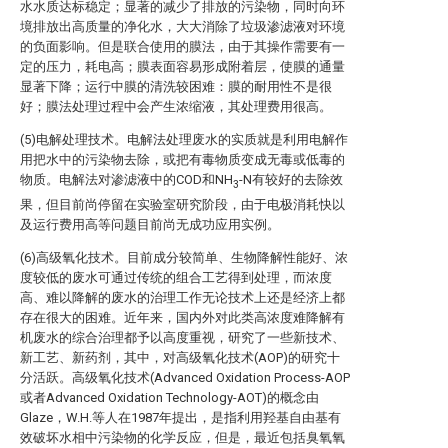
水水质达标稳定；显著的减少了排放的污染物，同时向环
境排放出高质量的净化水，大大消除了垃圾渗滤液对环境
的负面影响。但是联合使用的膜法，由于其操作需要有一
定的压力，耗电高；膜表面容易形成附着层，使膜的通量
显著下降；运行中膜的清洗较困难：膜的耐用性不是很
好；膜法处理过程中会产生浓缩液，其处理费用很高。
(5)电解处理技术。电解法处理废水的实质就是利用电解作
用把水中的污染物去除，或把有毒物质变成无毒或低毒的
物质。电解法对渗滤液中的COD和NH
-N有较好的去除效
3
果，但目前尚停留在实验室研究阶段，由于电极消耗快以
及运行费用高等问题目前尚无成功应用实例。
(6)高级氧化技术。目前成分较简单、生物降解性能好、浓
度较低的废水可通过传统的组合工艺得到处理，而浓度
高、难以降解的废水的治理工作无论技术上还是经济上都
存在很大的困难。近年来，国内外对此类高浓度难降解有
机废水的综合治理都予以高度重视，研究了一些新技术、
新工艺、新药剂，其中，对高级氧化技术(AOP)的研究十
分活跃。高级氧化技术(Advanced Oxidation Process-AOP
或者Advanced Oxidation Technology-AOT)的概念由
Glaze，W.H.等人在1987年提出，是指利用羟基自由基有
效破坏水相中污染物的化学反应，但是，最近包括臭氧氧