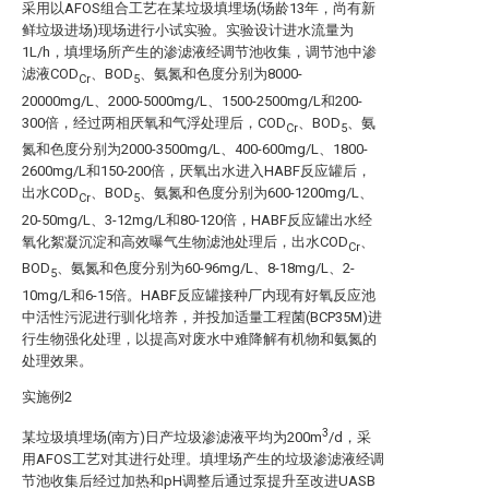
采用以AFOS组合工艺在某垃圾填埋场(场龄13年，尚有新
鲜垃圾进场)现场进行小试实验。实验设计进水流量为
1L/h，填埋场所产生的渗滤液经调节池收集，调节池中渗
滤液COD
、BOD
、氨氮和色度分别为8000-
Cr
5
20000mg/L、2000-5000mg/L、1500-2500mg/L和200-
300倍，经过两相厌氧和气浮处理后，COD
、BOD
、氨
Cr
5
氮和色度分别为2000-3500mg/L、400-600mg/L、1800-
2600mg/L和150-200倍，厌氧出水进入HABF反应罐后，
出水COD
、BOD
、氨氮和色度分别为600-1200mg/L、
Cr
5
20-50mg/L、3-12mg/L和80-120倍，HABF反应罐出水经
氧化絮凝沉淀和高效曝气生物滤池处理后，出水COD
、
Cr
BOD
、氨氮和色度分别为60-96mg/L、8-18mg/L、2-
5
10mg/L和6-15倍。HABF反应罐接种厂内现有好氧反应池
中活性污泥进行驯化培养，并投加适量工程菌(BCP35M)进
行生物强化处理，以提高对废水中难降解有机物和氨氮的
处理效果。
实施例2
3
某垃圾填埋场(南方)日产垃圾渗滤液平均为200m
/d，采
用AFOS工艺对其进行处理。填埋场产生的垃圾渗滤液经调
节池收集后经过加热和pH调整后通过泵提升至改进UASB