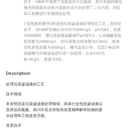
在于：HABF中使用了高效悬浮大孔载体，其中所接种微生
物为同类废水活性污泥或生活污水处理厂二沉污泥，并投
加工程菌进行生物强化处理。
7.按照权利要求4所述的垃圾渗滤液处理组合工艺，其特征
在于：当HABF生物出水COD为600mg/L，pH为8.2，色度
为500倍时，通过添加废硫酸调节pH至3-5，七水硫酸亚铁
投加量为2000mg/L，30％双氧水投加量为2.0ml/L，粉末
活性炭投加量为500mg/L，曝气反应2-3h，沉淀2-4h后经
高效曝气生物滤池进行进一步处理，出水COD为
82.4mg/L，色度为5倍。
Description
处理垃圾渗滤液的工艺
技术领域
本发明涉及垃圾渗滤液处理领域，具体行业包括渗滤液以
及类似高氨氮、高COD且含有较高浓度难降解有机物的废
水处理和工程改造升级。
背景技术