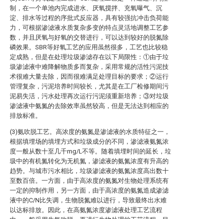
制，在一个单池内完成进水、厌氧搅拌、充氧曝气、沉
淀、排水等过程的序批式反应器，具有较强抗冲击负荷能
力，可根据渗滤液水质复杂多变的特点灵活地调整工艺参
数，并且厌氧与好氧的交替进行，可以达到较好的脱氮除
磷效果。SBR等好氧工艺的应用虽然很多，工艺也比较稳
定成熟，但是在处理垃圾渗滤存在以下局限性：①由于垃
圾渗滤液中难降解物质多而复杂，采用常规的活性污泥技
术很难大量去除，因而很难满足处理目标的要求；②运行
管理复杂，污泥培养时间较长，尤其是在工厂检修期间污
泥易失活，污水处理再次运行污泥须重新培养；③对垃圾
渗滤液中氨氮的去除效率虽然较高，但是无法达到相应的
排放标准。
(3)氨吹脱工艺。高浓度的氨氮是渗滤液的水质特征之一，
根据填埋场的填埋方式和垃圾成分的不同，渗滤液氨氮浓
度一般从数十至几千mg/L不等。随着填埋时间的延长，垃
圾中的有机氮转化为无机氮，渗滤液的氨氮浓度有升高的
趋势。与城市污水相比，垃圾渗滤液的氨氮浓度高出数十
至数百倍。一方面，由于高浓度的氨氮对生物处理系统有
一定的抑制作用，另一方面，由于高浓度的氨氮造成渗滤
液中的C/N比失调，生物脱氮难以进行，导致最终出水难
以达标排放。因此，在高氨氮浓度渗滤液处理工艺流程