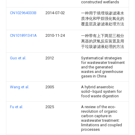
constructed wetlands
CN102964033B
2014-07-02
一种用于填埋场渗滤液水
质净化和甲烷强化氧化的
覆盖层及渗滤液处理方法
CN101891341A
2010-11-24
一种带有上下两层三相分
离器的厌氧反应装置及用
于垃圾渗滤液处理的方法
Guo et al.
2012
Systematical strategies
for wastewater treatment
and the generated
wastes and greenhouse
gases in China
Wang et al.
2005
A hybrid anaerobic
solid–liquid system for
food waste digestion
Fu et al.
2025
A review of the eco-
revolution of organic
carbon capture in
wastewater treatment:
limitations and coupled
processes