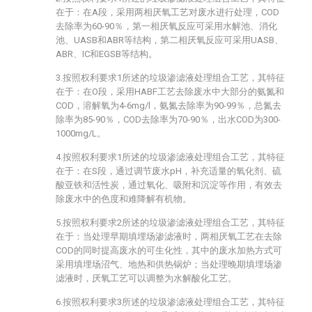
在于：在A段，采用两相厌氧工艺对废水进行处理，COD
去除率为60-90％，第一相厌氧反应可采用水解池、消化
池、UASB和ABR等结构，第二相厌氧反应可采用UASB、
ABR、IC和EGSB等结构。
3.按照权利要求1所述的垃圾渗滤液处理组合工艺，其特征
在于：在O段，采用HABF工艺去除废水中大部分的氨氮和
COD，溶解氧为4-6mg/l，氨氮去除率为90-99％，总氮去
除率为85-90％，COD去除率为70-90％，出水COD为300-
1000mg/L。
4.按照权利要求1所述的垃圾渗滤液处理组合工艺，其特征
在于：在S段，通过调节废水pH，补充适量的氧化剂、硫
酸亚铁和活性炭，通过氧化、吸附和沉淀等作用，有效去
除废水中的色度和难降解有机物。
5.按照权利要求2所述的垃圾渗滤液处理组合工艺，其特征
在于：当处理早期填埋场渗滤液时，两相厌氧工艺在去除
COD的同时提高废水的可生化性，其中的废水加热方式可
采用填埋场沼气、地热和供热锅炉；当处理晚期填埋场渗
滤液时，厌氧工艺可以调整为水解酸化工艺。
6.按照权利要求3所述的垃圾渗滤液处理组合工艺，其特征