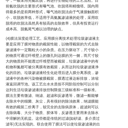
中，一般采用先氨吹脱，再进行生物处理的工艺流程。目
前氨吹脱的主要形式有曝气池、吹脱塔和精馏塔。国内用
得最多的是前两种形式，曝气池吹脱法由于气液接触面积
小，吹脱效率低，不适用于高氨氮渗滤液的处理，采用吹
脱塔的吹脱法虽然具有较高的去除效率，但具有投资运行
成本高、脱氨尾气难以治理的缺点。
(4)膜法深度处理工艺。应用膜分离技术处理垃圾渗滤液主
要是应用了膜对物质的截留性能，以物理截留的方式去除
渗滤液中一定颗粒大小的杂质。在压力驱动下，尺寸较小
的物质可通过纤维壁上的微孔到达膜的另一侧，而尺寸较
大的物质则不能透过纤维壁而被截留，垃圾渗滤液中的有
机物和氮都可被分离膜有效截留，从而达到垃圾渗滤液净
化的目的。垃圾渗滤液经生化处理后进入膜分离系统，渗
滤液中的各种污染物被膜截留，膜透过液达标排放，浓缩
液返回调节池。该工艺出水水质按不同阶段控制可以分别
达到生活垃圾渗滤液排放控制限值三级标准和一级标准。
膜法主要有微滤、纳滤、超滤和反渗透等，微滤一般能够
去除水中的细菌、灰尘，具有很好的除浊效果，纳滤膜能
有效的截留二价离子，较完全的去除病原体，超滤则可以
去除病毒、大分子物质、胶体等，反渗透主要用来去除水
中溶解的无机盐。这些都是传统的过滤(如砂滤、多介质过
滤等)无法实现的。联合使用了膜法可以使垃圾渗滤液的出