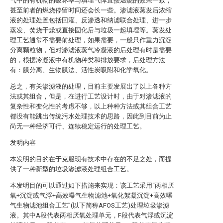
气中的有机物的破坏率与填埋气体直接燃烧的效果一致，
甚至前者的燃烧停留时间还会长一些。渗滤液蒸发后浓缩
液的处理处置包括回灌、反渗透和纳滤联合处理、进一步
蒸发、焚烧干燥或直接固化后与垃圾一起填埋等。蒸发处
理工艺通常不需要前处理，如果需要，一般只作重力沉淀
分离颗粒物，但对渗滤液蒸气冷凝液的后处理有时是需要
的，根据冷凝液中有机物种类和排放要求，后处理方法
有：膜分离、生物膜法、活性炭吸附和化学氧化。
总之，有关渗滤液的处理，目前主要发展出了以上各种方
法或其组合，但是，在进行工艺设计时，由于对渗滤液的
复杂性和变化性的考虑不够，以上种种方法或其组合工艺
都没有能跳出传统污水处理技术的思路，因此到目前为止
尚无一种经济可行、连续稳定运行的处理工艺。
发明内容
本发明的目的在于克服现有技术中存在的不足之处，而提
供了一种新型的垃圾渗滤液处理组合工艺。
本发明目的可以通过如下措施来实现：该工艺采用“两相厌
氧+沉淀或气浮+高效曝气生物滤池+氧化絮凝沉淀+高效曝
气生物滤池组合工艺”(以下简称AFOS工艺)处理垃圾渗滤
液。其中A段代表两相厌氧处理单元，F段代表气浮或沉淀