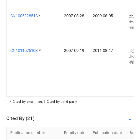
CN100522851C
*
2007-08-28
2009-08-05
北京
环境
有限
CN101157510B
*
2007-09-19
2011-08-17
北京
环境
有限
* Cited by examiner, † Cited by third party
Cited By (21)
Publication number
Priority date
Publication date
Assi