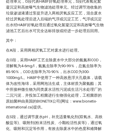
处理单元，O段代表HABF好氧处理单元，S段代表氧化絮
凝沉淀和高效曝气生物滤池处理单元。经过调节池收集的
垃圾渗滤液通过泵提升进入两相厌氧反应工艺，混合废水
经过厌氧处理后进入后端的气浮或沉淀工艺，气浮或沉淀
出水经HABF好氧处理后通过氧化絮凝沉淀和高效曝气生物
滤池工艺后出水可完全达标排放或经进一步处理后回用。
其中：
在A段，采用两相厌氧工艺对废水进行处理。
在O段，采用HABF工艺去除废水中大部分的氨氮和COD，
溶解氧为4-6mg/l，氨氮去除率为90-99％，总氮去除率为
85-90％，COD去除率为70-90％，出水COD为300-
1000mg/L。HABF中使用了一种高效悬浮大孔载体，该载
体为改性海绵，采用网泡法生成，主体材质为聚氨酯；其
中所接种微生物为同类废水活性污泥或生活污水处理厂的
二沉污泥，并投加工程菌进行生物强化处理，工程菌群的
原始菌种由美国的BIONETIX公司(网址：www.bionetix-
international.ca)提供。
在S段，通过调节废水pH，补充适量氧化剂(双氧水、高铁
酸盐等)、吸附剂(粉末活性炭、小颗粒活性炭等)，通过氧
化、吸附和沉淀等作用，有效去除废水中的色度和难降解