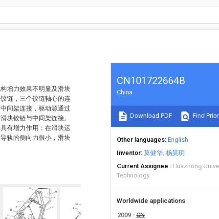
CN101722664B
机构增力效果不明显及滑块
China
块铰链，三个铰链轴心的连
和中间架连接，驱动源通过
Download PDF
Find Prior
过滑块铰链与中间架连接。
，具有增力作用；在滑块运
对导轨的侧向力很小，滑块
Other languages
English
Inventor
莫健华
杨昊玥
Current Assignee
Huazhong Univer
Technology
Worldwide applications
2009
CN