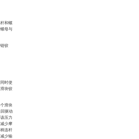
螺杆和螺
，螺母与
铰链铰
，同时使
动滑块铰
一个滑块
来回驱动
用该压力
度减少摩
曲柄连杆
幅减少输