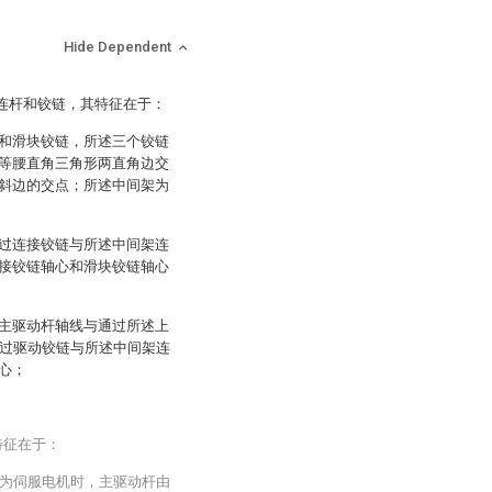
Hide Dependent
、连杆和铰链，其特征在于：
和滑块铰链，所述三个铰链
等腰直角三角形两直角边交
斜边的交点；所述中间架为
过连接铰链与所述中间架连
接铰链轴心和滑块铰链轴心
主驱动杆轴线与通过所述上
通过驱动铰链与所述中间架连
心；
特征在于：
为伺服电机时，主驱动杆由