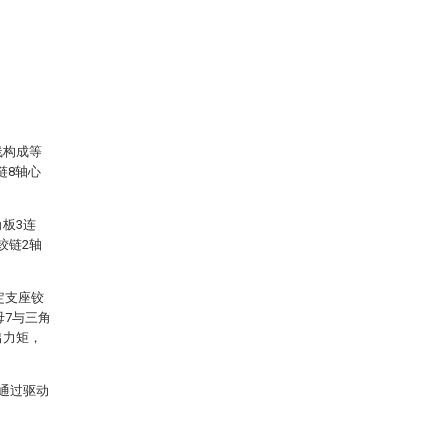
线构成等
链8轴心
板3连
铰链2轴
定支座铰
母7与三角
出力矩，
线通过驱动