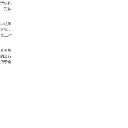
制滑块作
速、定位
。
压力机等
动方式，
提高工作
，具有增
动的全行
适用于金