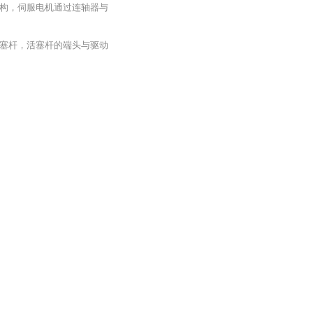
构，伺服电机通过连轴器与
塞杆，活塞杆的端头与驱动