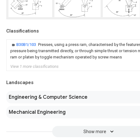
Classifications
B30B1/103
Presses, using a press ram, characterised by the features 
pressure being transmitted directly, or through simple thrust or tension
ram or platen by toggle mechanism operated by screw means
View 1 more classifications
Landscapes
Engineering & Computer Science
Mechanical Engineering
Show more