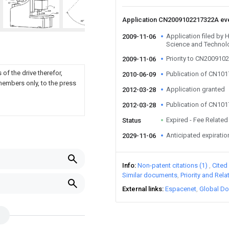
Application CN2009102217322A ev
Application filed by 
2009-11-06
Science and Technol
Priority to CN20091
2009-11-06
of the drive therefor,
Publication of CN10
2010-06-09
 members only, to the press
Application granted
2012-03-28
Publication of CN10
2012-03-28
Expired - Fee Related
Status
Anticipated expiratio
2029-11-06
Info
Non-patent citations (1)
Cited
Similar documents
Priority and Rel
External links
Espacenet
Global Do