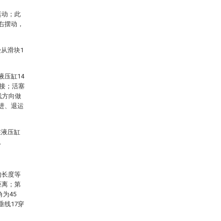
运动；此
右摆动，
从滑块1
液压缸14
铰接；活塞
线方向做
进、退运
在液压缸
。
的长度等
距离；第
为45
垂线17穿