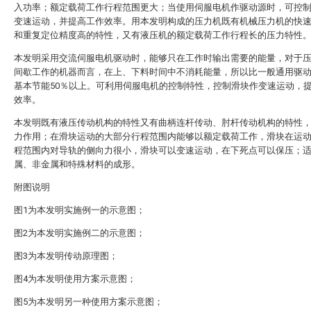
入功率；额定载荷工作行程范围更大；当使用伺服电机作驱动源时，可控
变速运动，并提高工作效率。用本发明构成的压力机既有机械压力机的快
和重复定位精度高的特性，又有液压机的额定载荷工作行程长的压力特性
本发明采用交流伺服电机驱动时，能够只在工作时输出需要的能量，对于
间歇工作的机器而言，在上、下料时间中不消耗能量，所以比一般通用驱
基本节能50％以上。可利用伺服电机的控制特性，控制滑块作变速运动，
效率。
本发明既有液压传动机构的特性又有曲柄连杆传动、肘杆传动机构的特性
力作用；在滑块运动的大部分行程范围内能够以额定载荷工作，滑块在运
程范围内对导轨的侧向力很小，滑块可以变速运动，在下死点可以保压；
属、非金属和特殊材料的成形。
附图说明
图1为本发明实施例一的示意图；
图2为本发明实施例二的示意图；
图3为本发明传动原理图；
图4为本发明使用方案示意图；
图5为本发明另一种使用方案示意图；