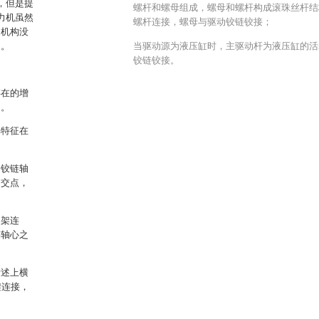
，但是提
螺杆和螺母组成，螺母和螺杆构成滚珠丝杆结
力机虽然
螺杆连接，螺母与驱动铰链铰接；
动机构没
多。
当驱动源为液压缸时，主驱动杆为液压缸的活
铰链铰接。
存在的增
题。
其特征在
个铰链轴
边交点，
间架连
链轴心之
所述上横
架连接，