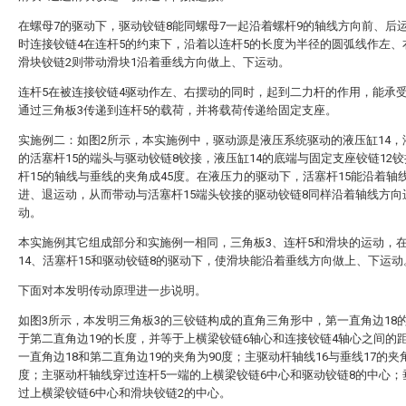
在螺母7的驱动下，驱动铰链8能同螺母7一起沿着螺杆9的轴线方向前、后
时连接铰链4在连杆5的约束下，沿着以连杆5的长度为半径的圆弧线作左、
滑块铰链2则带动滑块1沿着垂线方向做上、下运动。
连杆5在被连接铰链4驱动作左、右摆动的同时，起到二力杆的作用，能承受
通过三角板3传递到连杆5的载荷，并将载荷传递给固定支座。
实施例二：如图2所示，本实施例中，驱动源是液压系统驱动的液压缸14，
的活塞杆15的端头与驱动铰链8铰接，液压缸14的底端与固定支座铰链12
杆15的轴线与垂线的夹角成45度。在液压力的驱动下，活塞杆15能沿着轴
进、退运动，从而带动与活塞杆15端头铰接的驱动铰链8同样沿着轴线方向
动。
本实施例其它组成部分和实施例一相同，三角板3、连杆5和滑块的运动，
14、活塞杆15和驱动铰链8的驱动下，使滑块能沿着垂线方向做上、下运动
下面对本发明传动原理进一步说明。
如图3所示，本发明三角板3的三铰链构成的直角三角形中，第一直角边18
于第二直角边19的长度，并等于上横梁铰链6轴心和连接铰链4轴心之间的
一直角边18和第二直角边19的夹角为90度；主驱动杆轴线16与垂线17的夹角
度；主驱动杆轴线穿过连杆5一端的上横梁铰链6中心和驱动铰链8的中心；
过上横梁铰链6中心和滑块铰链2的中心。