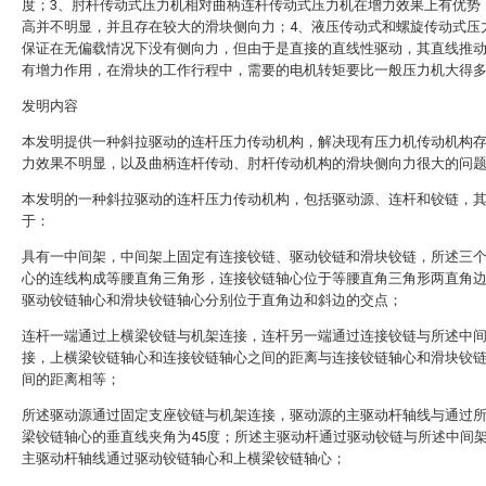
度；3、肘杆传动式压力机相对曲柄连杆传动式压力机在增力效果上有优势
高并不明显，并且存在较大的滑块侧向力；4、液压传动式和螺旋传动式压
保证在无偏载情况下没有侧向力，但由于是直接的直线性驱动，其直线推
有增力作用，在滑块的工作行程中，需要的电机转矩要比一般压力机大得
发明内容
本发明提供一种斜拉驱动的连杆压力传动机构，解决现有压力机传动机构
力效果不明显，以及曲柄连杆传动、肘杆传动机构的滑块侧向力很大的问
本发明的一种斜拉驱动的连杆压力传动机构，包括驱动源、连杆和铰链，
于：
具有一中间架，中间架上固定有连接铰链、驱动铰链和滑块铰链，所述三
心的连线构成等腰直角三角形，连接铰链轴心位于等腰直角三角形两直角
驱动铰链轴心和滑块铰链轴心分别位于直角边和斜边的交点；
连杆一端通过上横梁铰链与机架连接，连杆另一端通过连接铰链与所述中
接，上横梁铰链轴心和连接铰链轴心之间的距离与连接铰链轴心和滑块铰
间的距离相等；
所述驱动源通过固定支座铰链与机架连接，驱动源的主驱动杆轴线与通过
梁铰链轴心的垂直线夹角为45度；所述主驱动杆通过驱动铰链与所述中间
主驱动杆轴线通过驱动铰链轴心和上横梁铰链轴心；