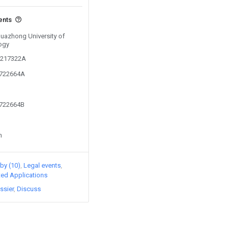
ents
Huazhong University of
ogy
02217322A
1722664A
1722664B
n
 by (10)
Legal events
ated Applications
ssier
Discuss