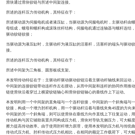
滑块通过滑块铰链与所述中间架连接。
所述的连杆压力传动机构，其特征在于：
所述驱动源为伺服电机或者液压缸，当驱动源为伺服电机时，主驱动杆由
母组成，螺母和螺杆构成滚珠丝杆结构，伺服电机通过连轴器与螺杆连结
驱动铰链铰接；
当驱动源为液压缸时，主驱动杆为液压缸的活塞杆，活塞杆的端头与驱动
接。
所述的连杆压力传动机构，其特征在于：
所述中间架为三角板、圆形板或支架。
本发明传动特征在于：主驱动杆驱动驱动铰链沿着主驱动杆轴线来回运动
中间架的连接铰链带动连杆作左右摆动，从而中间架和连杆的协同作用推
链使滑块沿着穿过上横梁铰链轴心和滑块铰链轴心的垂线作上下运动。
本发明利用一个中间架的直角端与一个连杆铰接，中间架的一个斜角端与
铰接，构成一个增力肘杆机构，用一个驱动杆沿着与垂线夹角45度的方向
中间架的另一个斜角端，则可以使滑块在垂线方向作直线上下往复运动，
传动机构与其它辅助装置共同构成压力机，滑块对导轨无侧压力，可大幅
擦力提高传动效率。由于使用肘杆增力原理，使用本发明的压力机与传统
传动式压力机、肘杆传动式压力机相比，在相同的额定工作载荷下，可大