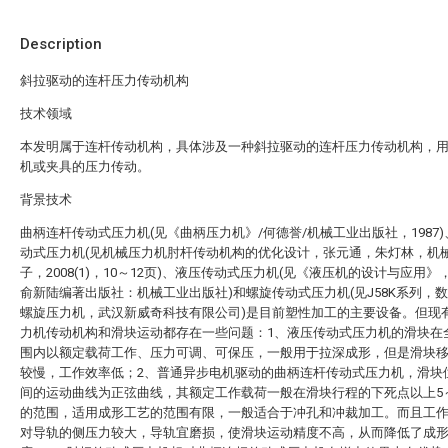
Description
斜拉驱动的连杆压力传动机构
技术领域
本发明属于连杆传动机构，具体涉及一种斜拉驱动的连杆压力传动机构，
机或夹具的压力传动。
背景技术
曲柄连杆传动式压力机(见《曲柄压力机》/何德誉/机械工业出版社，1987
动式压力机(见机械压力机肘杆传动机构的优化设计，张元通，朱灯林，机
子，2008(1)，10～12页)、液压传动式压力机(见《液压机的设计与应用》
俞新陆编著出版社：机械工业出版社)和螺旋传动式压力机(见J58K系列，
螺旋压力机，武汉新威奇科技有限公司)是目前塑性加工的主要设备。但现
力机传动机构和滑块运动都存在一些问题：1、液压传动式压力机的滑块在
围内以额定载荷工作、压力可调、可保压，一般用于拉深成形，但是滑块
较慢，工作效率低；2、普通异步电机驱动的曲柄连杆传动式压力机，滑块
间的运动曲线为正弦曲线，其额定工作载荷一般在滑块行程的下死点以上5～
的范围，适用成形工艺的范围有限，一般适合于冲孔和冲裁加工。而且工
对导轨的侧压力较大，导轨宜磨损，使滑块运动精度不高，从而降低了成