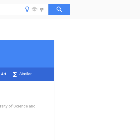
 Art
Similar
sity of Science and