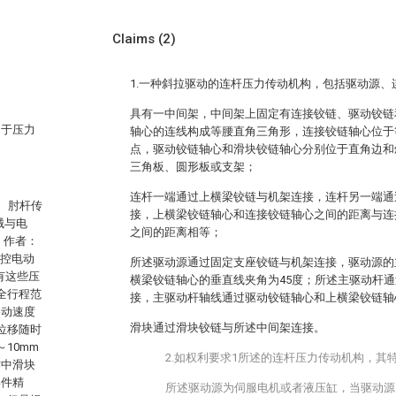
Claims
(2)
1.一种斜拉驱动的连杆压力传动机构，包括驱动源
具有一中间架，中间架上固定有连接铰链、驱动铰链
用于压力
轴心的连线构成等腰直角三角形，连接铰链轴心位于
点，驱动铰链轴心和滑块铰链轴心分别位于直角边和
三角板、圆形板或支架；
连杆一端通过上横梁铰链与机架连接，连杆另一端通
)、肘杆传
接，上横梁铰链轴心和连接铰链轴心之间的距离与连
械与电
之间的距离相等；
，作者：
数控电动
所述驱动源通过固定支座铰链与机架连接，驱动源的
有这些压
横梁铰链轴心的垂直线夹角为45度；所述主驱动杆
全行程范
接，主驱动杆轴线通过驱动铰链轴心和上横梁铰链轴
移动速度
滑块通过滑块铰链与所述中间架连接。
位移随时
10mm
2.如权利要求1所述的连杆压力传动机构，其
作中滑块
形件精
所述驱动源为伺服电机或者液压缸，当驱动源