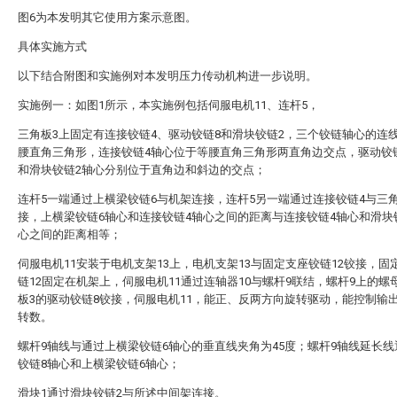
图6为本发明其它使用方案示意图。
具体实施方式
以下结合附图和实施例对本发明压力传动机构进一步说明。
实施例一：如图1所示，本实施例包括伺服电机11、连杆5，
三角板3上固定有连接铰链4、驱动铰链8和滑块铰链2，三个铰链轴心的连
腰直角三角形，连接铰链4轴心位于等腰直角三角形两直角边交点，驱动铰
和滑块铰链2轴心分别位于直角边和斜边的交点；
连杆5一端通过上横梁铰链6与机架连接，连杆5另一端通过连接铰链4与三角
接，上横梁铰链6轴心和连接铰链4轴心之间的距离与连接铰链4轴心和滑块
心之间的距离相等；
伺服电机11安装于电机支架13上，电机支架13与固定支座铰链12铰接，固
链12固定在机架上，伺服电机11通过连轴器10与螺杆9联结，螺杆9上的螺
板3的驱动铰链8铰接，伺服电机11，能正、反两方向旋转驱动，能控制输
转数。
螺杆9轴线与通过上横梁铰链6轴心的垂直线夹角为45度；螺杆9轴线延长
铰链8轴心和上横梁铰链6轴心；
滑块1通过滑块铰链2与所述中间架连接。