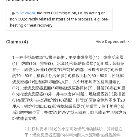
Y02E20/34
Indirect CO2mitigation, i.e. by acting on
non CO2directly related matters of the process, e.g. pre-
heating or heat recovery
Claims
(4)
Hide Dependent
1.一种小型高效燃气/燃油锅炉，主要由燃烧器(11)、燃烧反应器
(1)、炉膛(16)、排管(3)、水套(4)和锅炉保温层(15)组成，其特征
在于：燃烧反应器(1)安装在炉膛(16)内部，长度占炉膛(16)长度
的70～80％，横截面积占炉膛(16)横截面积的60～80％，所述燃
烧反应器(1)包括燃料和配风入口、六个环形均布的旋流排烟孔
(12)、燃烧反应器底面(5)和燃烧反应器筒体(7)，排管(3)布在炉膛
(16)内燃烧反应器(1)外，并与水套(4)相通，燃烧反应器(1)及排管
(3)布置形状与火焰和炉膛(16)适配，排管(3)两侧空隙均不少于20
厘米，锅炉排烟出口(2)设在燃烧反应器(1)的后面，位于炉膛(16)
后部的中间位置，整体实现“VVV”型三回程，圆形或者方形锅炉为
卧式或者立式。
2.如权利要求1所述的小型高效燃气/燃油锅炉，其特征在
于：燃烧反应器底面(5)材料为耐火水泥和耐热保温涂料，