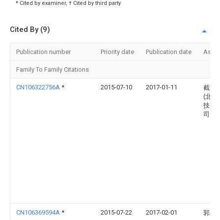
* Cited by examiner, † Cited by third party
Cited By (9)
Publication number
Priority date
Publication date
Assi
Family To Family Citations
CN106322756A
*
2015-07-10
2017-01-11
截能
(北京
技有
司
CN106369594A
*
2015-07-22
2017-02-01
郭成