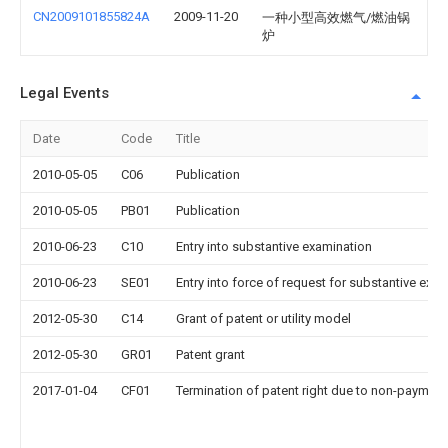
CN2009101855824A
2009-11-20
一种小型高效燃气/燃油锅
炉
Legal Events
Date
Code
Title
2010-05-05
C06
Publication
2010-05-05
PB01
Publication
2010-06-23
C10
Entry into substantive examination
2010-06-23
SE01
Entry into force of request for substantive exa
2012-05-30
C14
Grant of patent or utility model
2012-05-30
GR01
Patent grant
2017-01-04
CF01
Termination of patent right due to non-payment