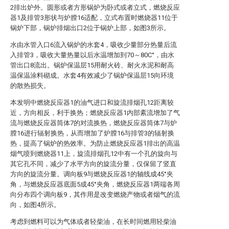
2排出炉外。圆形或者方形锅炉为卧式或者立式，燃烧反应
器1及排管3形状与炉膛16适配，立式布置时燃烧器11位于
锅炉下部，锅炉排烟出口2位于锅炉上部，如图3所示。
水由水管入口6流入锅炉的水套4，吸收少量部分热量后流
入排管3，吸收大量热量以后水温增加到70～80C°，由水
管出口8流出。锅炉保温层15用耐火砖、耐火水泥和耐高
温保温涂料砌成。水套4有效减少了锅炉保温层15向环境
的散热损失。
本发明中燃烧反应器1的油气进口和旋流排烟孔12距离较
近，方向相反，利于换热；燃烧反应器1内部紊流增加了气
流与燃烧反应器筒体7的对流换热，燃烧反应器筒体7与炉
膛16进行辐射换热，从而增加了炉膛16与排管3的辐射换
热，提高了锅炉的热效率。为防止燃烧反应器1排出的高温
烟气喷到燃烧器11上，旋流排烟孔12中有一个孔的旋向与
其它孔不同，减少了水平方向的旋流分量，仅保留了竖直
方向的旋流分量。调向板9与燃烧反应器1的轴线成45°夹
角，与燃烧反应器底面5成45°夹角，燃烧反应器1两端各周
向分布四个调向板9，其作用是改变燃烧产物或者烟气的流
向，如图4所示。
考虑到燃料可以为气体或者轻柴油，在长时间燃用轻柴油