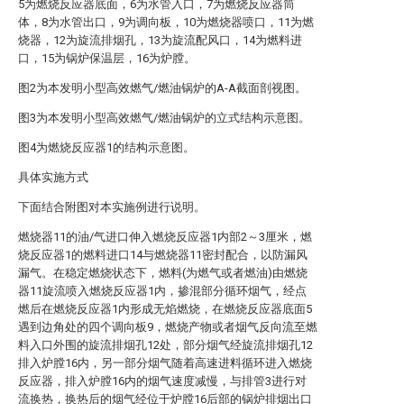
5为燃烧反应器底面，6为水管入口，7为燃烧反应器筒
体，8为水管出口，9为调向板，10为燃烧器喷口，11为燃
烧器，12为旋流排烟孔，13为旋流配风口，14为燃料进
口，15为锅炉保温层，16为炉膛。
图2为本发明小型高效燃气/燃油锅炉的A-A截面剖视图。
图3为本发明小型高效燃气/燃油锅炉的立式结构示意图。
图4为燃烧反应器1的结构示意图。
具体实施方式
下面结合附图对本实施例进行说明。
燃烧器11的油/气进口伸入燃烧反应器1内部2～3厘米，燃
烧反应器1的燃料进口14与燃烧器11密封配合，以防漏风
漏气。在稳定燃烧状态下，燃料(为燃气或者燃油)由燃烧
器11旋流喷入燃烧反应器1内，掺混部分循环烟气，经点
燃后在燃烧反应器1内形成无焰燃烧，在燃烧反应器底面5
遇到边角处的四个调向板9，燃烧产物或者烟气反向流至燃
料入口外围的旋流排烟孔12处，部分烟气经旋流排烟孔12
排入炉膛16内，另一部分烟气随着高速进料循环进入燃烧
反应器，排入炉膛16内的烟气速度减慢，与排管3进行对
流换热，换热后的烟气经位于炉膛16后部的锅炉排烟出口