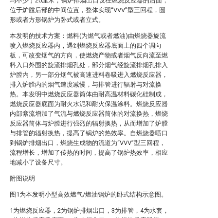
均不少于20厘米，锅炉排烟出口设在燃烧反应器的后面，
位于炉膛后部的中间位置，整体实现“VVV”型三回程，圆
形或者方形锅炉为卧式或者立式。
本发明的技术方案：燃料(为燃气或者燃油)由燃烧器旋流
喷入燃烧反应器内，遇到燃烧反应器底面上的四个调向
板，可改变烟气的方向，使燃烧产物或者烟气反向流至燃
料入口外围的旋流排烟孔处，部分烟气经旋流排烟孔排入
炉膛内，另一部分烟气被高速进料卷吸进入燃烧反应器，
排入炉膛内的烟气速度减慢，与排管进行辐射与对流换
热。本发明中燃烧反应器筒体由耐高温材料碳化硅制成，
燃烧反应器底面为耐火水泥和耐火保温涂料。燃烧反应器
内部紊流增加了气流与燃烧反应器筒体的对流换热，燃烧
反应器筒体与炉膛进行强烈的辐射换热，从而增加了炉膛
与排管的辐射换热，提高了锅炉的热效率。自燃烧器喷口
到锅炉排烟出口，燃烧生成物的流道为“VVV”型三回程，
流程增长，增加了传热的时间，提高了锅炉热效率，相应
地减小了设备尺寸。
附图说明
图1为本发明小型高效燃气/燃油锅炉的卧式结构示意图。
1为燃烧反应器，2为锅炉排烟出口，3为排管，4为水套，