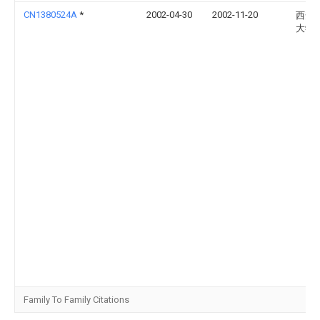
CN1380524A
*
2002-04-30
2002-11-20
西安
大学
Family To Family Citations