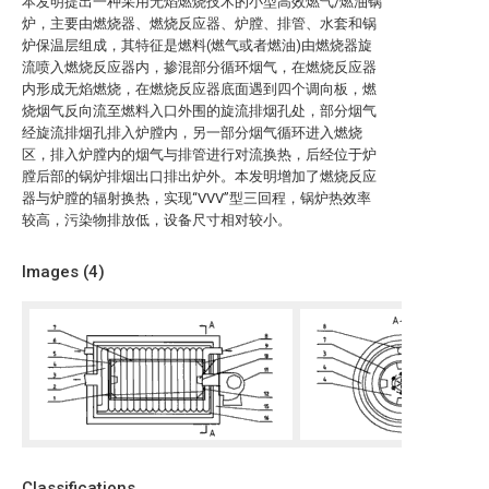
本发明提出一种采用无焰燃烧技术的小型高效燃气/燃油锅
炉，主要由燃烧器、燃烧反应器、炉膛、排管、水套和锅
炉保温层组成，其特征是燃料(燃气或者燃油)由燃烧器旋
流喷入燃烧反应器内，掺混部分循环烟气，在燃烧反应器
内形成无焰燃烧，在燃烧反应器底面遇到四个调向板，燃
烧烟气反向流至燃料入口外围的旋流排烟孔处，部分烟气
经旋流排烟孔排入炉膛内，另一部分烟气循环进入燃烧
区，排入炉膛内的烟气与排管进行对流换热，后经位于炉
膛后部的锅炉排烟出口排出炉外。本发明增加了燃烧反应
器与炉膛的辐射换热，实现“VVV”型三回程，锅炉热效率
较高，污染物排放低，设备尺寸相对较小。
Images (
4
)
Classifications