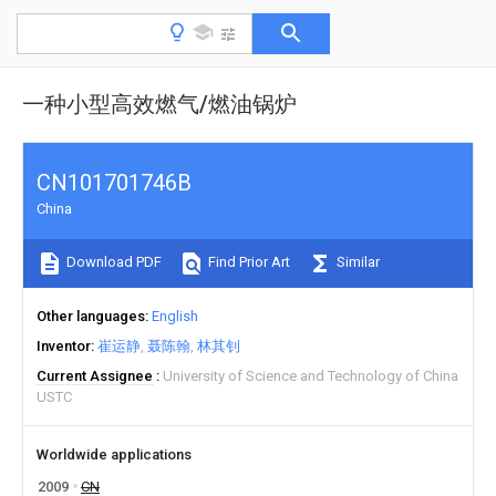
一种小型高效燃气/燃油锅炉
CN101701746B
China
Download PDF
Find Prior Art
Similar
Other languages
English
Inventor
崔运静
聂陈翰
林其钊
Current Assignee
University of Science and Technology of China
USTC
Worldwide applications
2009
CN