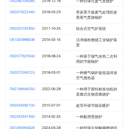
CN208253608U
2018-12-18
一种分体式废气焚烧炉
CN207422244U
2018-05-29
带炭黑干燥废气处理的炭
黑尾气焚烧锅炉
CN202018185U
2011-10-26
组合式空气炉系统
CN103388820B
2016-03-16
洁净煤粉燃烧工业锅炉装
置
CN207762954U
2018-08-24
一种基于烟气余热二次利
用的节能锅炉
CN207299012U
2018-05-01
一种燃气锅炉超低温排放
空气预热器
CN216844655U
2022-06-28
一种用于斯特林发动机的
直燃式生物质燃烧炉
CN204438210U
2015-07-01
超导环保节能采暖炉
CN203454149U
2014-02-26
一种船用焚烧炉
CN109099462B
2024-05-28
一种型煤反饲解耦燃烧环