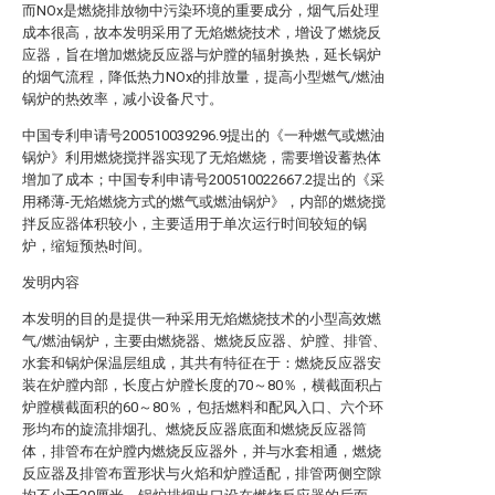
而NOx是燃烧排放物中污染环境的重要成分，烟气后处理
成本很高，故本发明采用了无焰燃烧技术，增设了燃烧反
应器，旨在增加燃烧反应器与炉膛的辐射换热，延长锅炉
的烟气流程，降低热力NOx的排放量，提高小型燃气/燃油
锅炉的热效率，减小设备尺寸。
中国专利申请号200510039296.9提出的《一种燃气或燃油
锅炉》利用燃烧搅拌器实现了无焰燃烧，需要增设蓄热体
增加了成本；中国专利申请号200510022667.2提出的《采
用稀薄-无焰燃烧方式的燃气或燃油锅炉》，内部的燃烧搅
拌反应器体积较小，主要适用于单次运行时间较短的锅
炉，缩短预热时间。
发明内容
本发明的目的是提供一种采用无焰燃烧技术的小型高效燃
气/燃油锅炉，主要由燃烧器、燃烧反应器、炉膛、排管、
水套和锅炉保温层组成，其共有特征在于：燃烧反应器安
装在炉膛内部，长度占炉膛长度的70～80％，横截面积占
炉膛横截面积的60～80％，包括燃料和配风入口、六个环
形均布的旋流排烟孔、燃烧反应器底面和燃烧反应器筒
体，排管布在炉膛内燃烧反应器外，并与水套相通，燃烧
反应器及排管布置形状与火焰和炉膛适配，排管两侧空隙