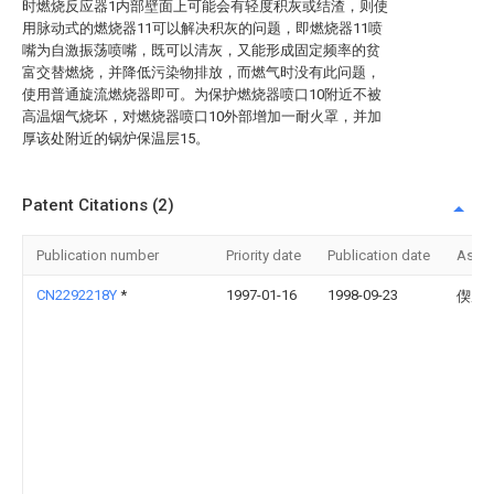
时燃烧反应器1内部壁面上可能会有轻度积灰或结渣，则使
用脉动式的燃烧器11可以解决积灰的问题，即燃烧器11喷
嘴为自激振荡喷嘴，既可以清灰，又能形成固定频率的贫
富交替燃烧，并降低污染物排放，而燃气时没有此问题，
使用普通旋流燃烧器即可。为保护燃烧器喷口10附近不被
高温烟气烧坏，对燃烧器喷口10外部增加一耐火罩，并加
厚该处附近的锅炉保温层15。
Patent Citations (2)
Publication number
Priority date
Publication date
Assi
CN2292218Y
*
1997-01-16
1998-09-23
偰彪