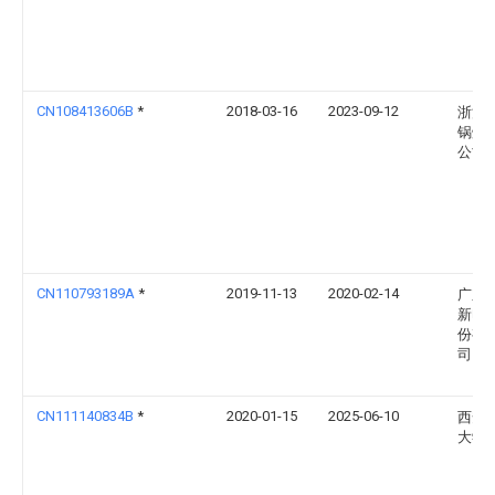
CN108413606B
*
2018-03-16
2023-09-12
浙江
锅炉
公司
CN110793189A
*
2019-11-13
2020-02-14
广东
新电
份有
司
CN111140834B
*
2020-01-15
2025-06-10
西安
大学