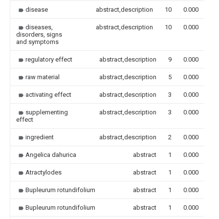
disease
abstract,description
10
0.000
diseases,
abstract,description
10
0.000
disorders, signs
and symptoms
regulatory effect
abstract,description
9
0.000
raw material
abstract,description
5
0.000
activating effect
abstract,description
3
0.000
supplementing
abstract,description
3
0.000
effect
ingredient
abstract,description
2
0.000
Angelica dahurica
abstract
1
0.000
Atractylodes
abstract
1
0.000
Bupleurum rotundifolium
abstract
1
0.000
Bupleurum rotundifolium
abstract
1
0.000