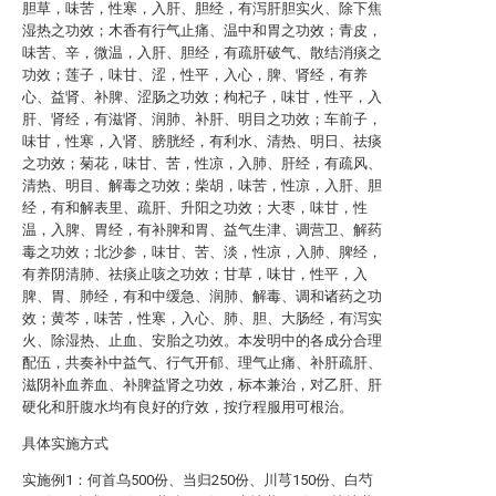
胆草，味苦，性寒，入肝、胆经，有泻肝胆实火、除下焦
湿热之功效；木香有行气止痛、温中和胃之功效；青皮，
味苦、辛，微温，入肝、胆经，有疏肝破气、散结消痰之
功效；莲子，味甘、涩，性平，入心，脾、肾经，有养
心、益肾、补脾、涩肠之功效；枸杞子，味甘，性平，入
肝、肾经，有滋肾、润肺、补肝、明目之功效；车前子，
味甘，性寒，入肾、膀胱经，有利水、清热、明日、祛痰
之功效；菊花，味甘、苦，性凉，入肺、肝经，有疏风、
清热、明目、解毒之功效；柴胡，味苦，性凉，入肝、胆
经，有和解表里、疏肝、升阳之功效；大枣，味甘，性
温，入脾、胃经，有补脾和胃、益气生津、调营卫、解药
毒之功效；北沙参，味甘、苦、淡，性凉，入肺、脾经，
有养阴清肺、祛痰止咳之功效；甘草，味甘，性平，入
脾、胃、肺经，有和中缓急、润肺、解毒、调和诸药之功
效；黄芩，味苦，性寒，入心、肺、胆、大肠经，有泻实
火、除湿热、止血、安胎之功效。本发明中的各成分合理
配伍，共奏补中益气、行气开郁、理气止痛、补肝疏肝、
滋阴补血养血、补脾益肾之功效，标本兼治，对乙肝、肝
硬化和肝腹水均有良好的疗效，按疗程服用可根治。
具体实施方式
实施例1：何首乌500份、当归250份、川芎150份、白芍