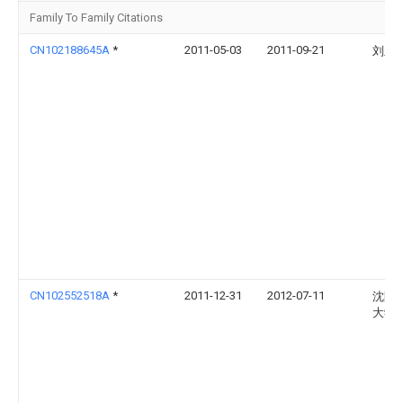
Family To Family Citations
CN102188645A
*
2011-05-03
2011-09-21
刘玉
CN102552518A
*
2011-12-31
2012-07-11
沈阳
大学