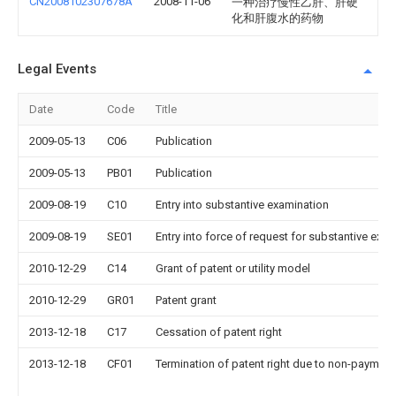
CN2008102307678A
2008-11-06
一种治疗慢性乙肝、肝硬
化和肝腹水的药物
Legal Events
Date
Code
Title
2009-05-13
C06
Publication
2009-05-13
PB01
Publication
2009-08-19
C10
Entry into substantive examination
2009-08-19
SE01
Entry into force of request for substantive exa
2010-12-29
C14
Grant of patent or utility model
2010-12-29
GR01
Patent grant
2013-12-18
C17
Cessation of patent right
2013-12-18
CF01
Termination of patent right due to non-payment