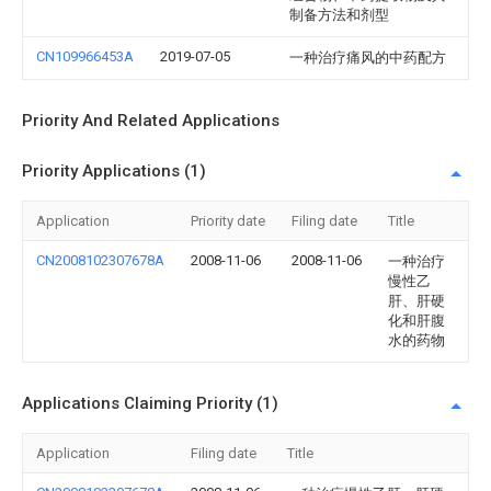
制备方法和剂型
CN109966453A
2019-07-05
一种治疗痛风的中药配方
Priority And Related Applications
Priority Applications (1)
Application
Priority date
Filing date
Title
CN2008102307678A
2008-11-06
2008-11-06
一种治疗
慢性乙
肝、肝硬
化和肝腹
水的药物
Applications Claiming Priority (1)
Application
Filing date
Title