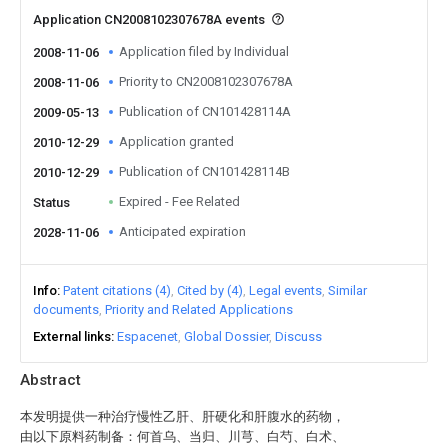
Application CN2008102307678A events
Application filed by Individual
2008-11-06
Priority to CN2008102307678A
2008-11-06
Publication of CN101428114A
2009-05-13
Application granted
2010-12-29
Publication of CN101428114B
2010-12-29
Expired - Fee Related
Status
Anticipated expiration
2028-11-06
Info
Patent citations (4)
Cited by (4)
Legal events
Similar
documents
Priority and Related Applications
External links
Espacenet
Global Dossier
Discuss
Abstract
本发明提供一种治疗慢性乙肝、肝硬化和肝腹水的药物，
由以下原料药制备：何首乌、当归、川芎、白芍、白术、