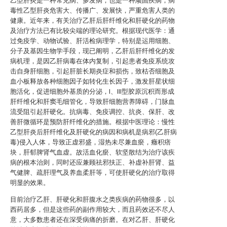
乙型肝炎是一种常见病、多发病，也是一种顽固疾病，病
毒性乙型肝炎危害大、传播广、发展快，严重危害人类的
健康。近年来，有关治疗乙肝后肝纤维化和肝硬化的药物
及治疗方法已有比较尖端的理论研究。根据现代医学：通
过免疫学、动物试验、肝活检病理学，特别是运用细胞、
分子及基因生物学手段，现已阐明，乙肝后肝纤维化的发
病机理，是因乙肝病毒在体内复制，引起患者免疫系统攻
击自身肝细胞，引起肝脏长期炎症和损伤，致枯否细胞及
血小板释放各种细胞因子如转化生长因子，激发肝星状细
胞活化，促进细胞外基质的分泌，I、III型胶原沉积而形成
肝纤维化和肝窦毛细管化，导致肝细胞营养障碍，门脉血
流受阻引起肝硬化。抗病毒、免疫调控、抗炎、保肝、改
善肝微循环是预防肝纤维化的措施。根据中医理论：慢性
乙型肝炎后肝纤维化及肝硬化的病因和病机是病邪(乙肝病
毒)侵入人体，导致正虚邪盛，湿热未尽兼血瘀，癥积痞
块，肝郁脾肾气血虚。故活血化瘀、软坚散结为治疗该疾
病的根本治则，同时还应兼顾祛邪扶正、补虚补肝肾、益
气健脾、疏肝理气及养血柔肝等，可使肝硬化的治疗取得
明显的效果。
目前治疗乙肝、肝硬化和肝腹水之类疾病的药物很多，以
西药居多，但是这些药的副作用较大，而且药效还不尽人
意，大多数患者还在深受病痛的折磨。在对乙肝、肝硬化