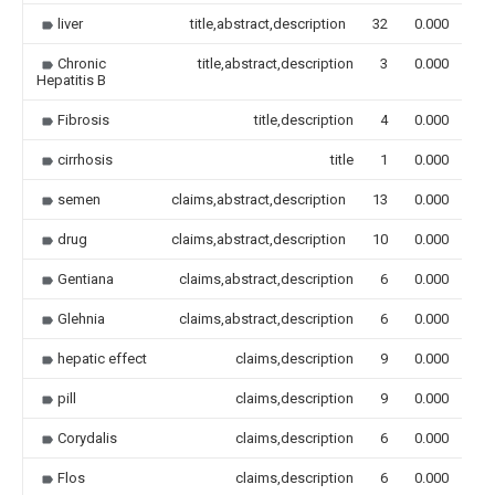
liver
title,abstract,description
32
0.000
Chronic
title,abstract,description
3
0.000
Hepatitis B
Fibrosis
title,description
4
0.000
cirrhosis
title
1
0.000
semen
claims,abstract,description
13
0.000
drug
claims,abstract,description
10
0.000
Gentiana
claims,abstract,description
6
0.000
Glehnia
claims,abstract,description
6
0.000
hepatic effect
claims,description
9
0.000
pill
claims,description
9
0.000
Corydalis
claims,description
6
0.000
Flos
claims,description
6
0.000