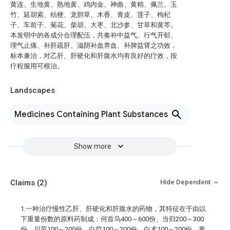
黄连、生地黄、熟地黄、鸡内金、神曲、黄精、佩兰、玉
竹、延胡索、桔梗、龙胆草、木香、青皮、莲子、枸杞
子、车前子、菊花、柴胡、大枣、北沙参、甘草和黄芩。
本发明中的各成分合理配伍，共奏补中益气、行气开郁、
理气止痛、补肝疏肝、滋阴补血养血、补脾益肾之功效，
标本兼治，对乙肝、肝硬化和肝腹水均有良好的疗效，按
疗程服用可根治。
Landscapes
Medicines Containing Plant Substances
Show more
Claims
(2)
Hide Dependent
1.一种治疗慢性乙肝、肝硬化和肝腹水的药物，其特征在于由以
下重量份数的原料药制成：何首乌400～600份、当归200～300
份、川芎100～200份、白芍100～200份、白术100～200份、黄