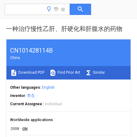
一种治疗慢性乙肝、肝硬化和肝腹水的药物
CN101428114B
China
Download PDF
Find Prior Art
Similar
Other languages
English
Inventor
李念
Current Assignee
Individual
Worldwide applications
2008
CN