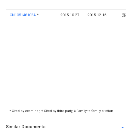
CN105148102A
*
2015-10-27
2015-12-16
郑耀
* Cited by examiner, † Cited by third party, ‡ Family to family citation
Similar Documents