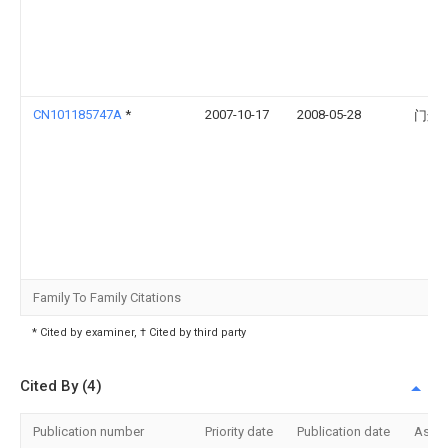
CN101185747A
*
2007-10-17
2008-05-28
门连
Family To Family Citations
* Cited by examiner, † Cited by third party
Cited By (4)
Publication number
Priority date
Publication date
Assi