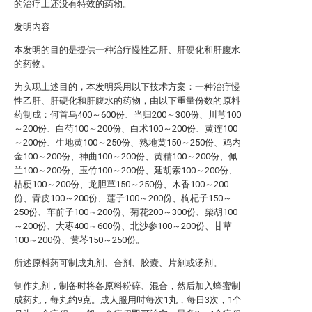
的治疗上还没有特效的药物。
发明内容
本发明的目的是提供一种治疗慢性乙肝、肝硬化和肝腹水
的药物。
为实现上述目的，本发明采用以下技术方案：一种治疗慢
性乙肝、肝硬化和肝腹水的药物，由以下重量份数的原料
药制成：何首乌400～600份、当归200～300份、川芎100
～200份、白芍100～200份、白术100～200份、黄连100
～200份、生地黄100～250份、熟地黄150～250份、鸡内
金100～200份、神曲100～200份、黄精100～200份、佩
兰100～200份、玉竹100～200份、延胡索100～200份、
桔梗100～200份、龙胆草150～250份、木香100～200
份、青皮100～200份、莲子100～200份、枸杞子150～
250份、车前子100～200份、菊花200～300份、柴胡100
～200份、大枣400～600份、北沙参100～200份、甘草
100～200份、黄芩150～250份。
所述原料药可制成丸剂、合剂、胶囊、片剂或汤剂。
制作丸剂，制备时将各原料粉碎、混合，然后加入蜂蜜制
成药丸，每丸约9克。成人服用时每次1丸，每日3次，1个