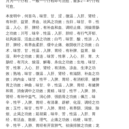
月为一个疗程，一般一个疗程即可治愈，最多2～4个疗程
可愈。
本发明中，何首乌，味苦、甘、涩，微温，入肝、肾经，
有补肝、益肾、养血、祛风之功效；当归，味甘、辛，性
温，入心、肝、脾经，有补血和血、调经止痛、润燥滑肠
之功效；川芎，味辛，性温，入肝、胆经，有行气开郁、
祛风燥湿、活血止痛之功效；白芍，味苦、酸，性凉，入
肝、脾经，有养血柔肝、缓中止痛、敛阴收汗之功效；白
术，味苦、甘，性温，入脾、胃经，有补脾、益胃、燥
湿、和中之功效；黄连，味苦，性寒，入心、肝、胃、大
肠经，有泻火、燥湿、解毒、杀虫之功效；生地，味甘、
苦，性寒，入心、肝、肾经，有清热、凉血、生津之功
效；熟地，味甘，微温，入肝、肾经，有滋阴、补血之功
效；鸡内金，味甘，性平，入脾、胃经，有消积滞、健脾
胃之功效；神曲，味甘、辛，性温，入脾、胃经，有健脾
和胃、消食调中之功效；黄精，味甘，性平，入脾、肺、
肾经，有补中益气、润心肺、强筋骨之功效；佩兰，味
辛，性平，入脾、胃经，有清暑、辟秽、化湿、调经之功
效；玉竹，味甘，性平，入肺、胃经，有养阴、润燥、除
烦、止渴之功效；延胡索，味辛、苦，性温，入肝、胃
经，有活血、散瘀、理气、止痛之功效；桔梗，味苦、
辛，性平，入肺、胃经有开宣肺气、祛痰排脓之功效；龙