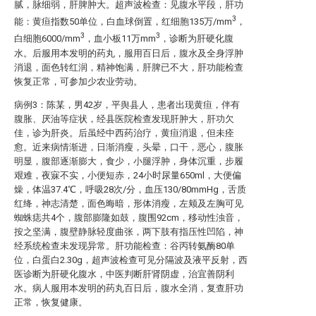
腻，脉细弱，肝脾肿大。超声波检查：见腹水平段，肝功
3
能：黄疸指数50单位，白血球倒置，红细胞135万/mm
，
3
3
白细胞6000/mm
，血小板11万mm
，诊断为肝硬化腹
水。后服用本发明的药丸，服用百日后，腹水及全身浮肿
消退，面色转红润，精神饱满，肝脾已不大，肝功能检查
恢复正常，可参加少农业劳动。
病例3：陈某，男42岁，平舆县人，患者出现黄疸，伴有
腹胀、厌油等症状，经县医院检查发现肝肿大，肝功欠
佳，诊为肝炎。后虽经中西药治疗，黄疸消退，但未痊
愈。近来病情渐进，日渐消瘦，头晕，口干，恶心，腹胀
明显，腹部逐渐膨大，食少，小腿浮肿，身体沉重，步履
艰难，夜寐不实，小便短赤，24小时尿量650ml，大便偏
燥，体温37.4℃，呼吸28次/分，血压130/80mmHg，舌质
红绛，神志清楚，面色晦暗，形体消瘦，左颊及左胸可见
蜘蛛痣共4个，腹部膨隆如鼓，腹围92cm，移动性浊音，
按之坚满，腹壁静脉轻度曲张，两下肢有指压性凹陷，神
经系统检查未发现异常。肝功能检查：谷丙转氨酶80单
位，白蛋白2.30g，超声波检查可见分隔波及液平反射，西
医诊断为肝硬化腹水，中医判断肝肾阴虚，治宜善阴利
水。病人服用本发明的药丸百日后，腹水全消，复查肝功
正常，恢复健康。