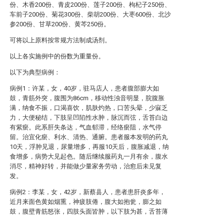
份、木香200份、青皮200份、莲子200份、枸杞子250份、
车前子200份、菊花300份、柴胡200份、大枣600份、北沙
参200份、甘草200份、黄芩250份。
可将以上原料按常规方法制成汤剂。
以上各实施例中的份数为重量份。
以下为典型病例：
病例1：许某，女，40岁，驻马店人，患者腹部膨大如
鼓，青筋外突，腹围为86cm，移动性浊音明显，脘腹胀
满，纳食不振，口渴喜饮，肌肤灼热，口苦头晕，少寐乏
力，大便秘结，下肢呈凹陷性水肿，脉沉而弦，舌苔白边
有紫瘀。此系肝失条达，气血郁滞，经络瘀阻，水气停
留。治宜化瘀、利水、清热、通腑。患者服本发明的药丸
10天，浮肿见退，尿量增多，再服10天后，腹胀减退，纳
食增多，病势大见起色。随后继续服药丸一月有余，腹水
消尽，精神好转，并能做少量家务劳动，治愈后未见复
发。
病例2：李某，女，42岁，新蔡县人，患者患肝炎多年，
近月来面色黄如烟熏，神疲肢倦，腹大如抱瓮，膨之如
鼓，腹壁青筋怒张，四肢头面皆肿，以下肢为甚，舌苔薄