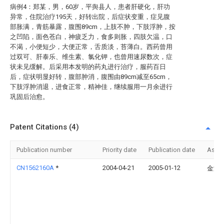
病例4：郑某，男，60岁，平舆县人，患者肝硬化，肝功
异常，住院治疗195天，好转出院，后症状变重，症见腹
部胀满，青筋暴露，腹围89cm，上肢不肿，下肢浮肿，按
之凹陷，面色苍白，神疲乏力，食多则胀，四肢欠温，口
不渴，小便短少，大便正常，舌质淡，苔薄白。西药曾用
过双可、肝泰乐、维生素、氯化钾，也曾用速尿数次，症
状未见缓解。后采用本发明的药丸进行治疗，服药百日
后，症状明显好转，腹部肿消，腹围由89cm减至65cm，
下肢浮肿消退，进食正常，精神佳，继续服用一月余进行
巩固后治愈。
Patent Citations (4)
Publication number
Priority date
Publication date
Assi
CN1562160A
*
2004-04-21
2005-01-12
金海