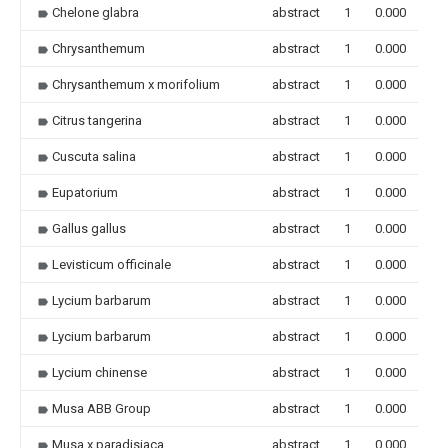
Chelone glabra
abstract
1
0.000
Chrysanthemum
abstract
1
0.000
Chrysanthemum x morifolium
abstract
1
0.000
Citrus tangerina
abstract
1
0.000
Cuscuta salina
abstract
1
0.000
Eupatorium
abstract
1
0.000
Gallus gallus
abstract
1
0.000
Levisticum officinale
abstract
1
0.000
Lycium barbarum
abstract
1
0.000
Lycium barbarum
abstract
1
0.000
Lycium chinense
abstract
1
0.000
Musa ABB Group
abstract
1
0.000
Musa x paradisiaca
abstract
1
0.000