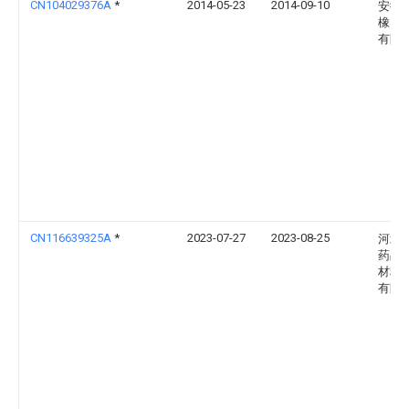
CN104029376A
*
2014-05-23
2014-09-10
安徽
橡塑
有限
CN116639325A
*
2023-07-27
2023-08-25
河北
药品
材料
有限