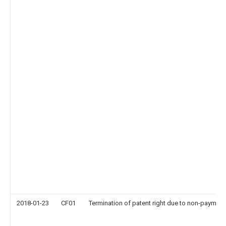
2018-01-23
CF01
Termination of patent right due to non-payment