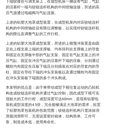
下端铰接在可调支座上，在成型机座一侧设有气缸，气缸
的活塞杆一端与铰链连杆机构的中间绞轴连接，所述的高
压气源通过电磁阀与气缸连接。
上述的铝塑大泡罩成型装置，在成型机座内对应铰链连杆
机构的中间绞轴处设有限位调整板，以实现对铰链连杆机
构的限位及调整气缸的工作行程。
上述的铝塑大泡罩成型装置，所述的上模预冲装置是由固
定在上模支座上端的支撑板、均布排列在支撑板上的导套
和固定在支撑板中部的气缸支架、固定在气缸支架上的冲
压气缸、固定在冲压气缸的活塞杆下端的压板、分别通过
螺栓均布固定在压板下端且分别插装在对应的导套内的导
柱、固定在导柱下端的冲头安装板以及通过螺栓均布固定
在冲头安装板下端面的多个冲头构成。
本发明的优点是：由于将带动成型下模往复运动的凸轮机
构改成铰链连杆机构并通过气缸控制，因此成型下模可实
现较大的工作行程，成型深度可达60mm，是现有铝塑包
装机成型深度的4.5倍，完全能够满足大泡罩的需求，拓宽
了铝塑泡罩包装机的包装范围；铰链连杆机构只需涂抹润
滑脂润滑即可，无需设置密封箱体，结构简单、工作可
靠，制造成本低，使用寿命长。