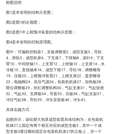
附图说明
图1是本发明的结构示意图；
图2是图1的左视图；
图3是图1中上模预冲装置的结构示意图；
图4是本发明的控制原理图。
图中：可编程控制器1，支板调整座2，成型支板3，导轨
4，滑轨5，成型机座6，下支座7，下绞轴8，滚针9，下支
臂10，中间绞轴11，上支臂12，上绞轴13，上支座14，水
冷板15，直线轴承16，成型下模17，导柱18，调整螺母
19，压板20，上模预冲装置21，上模支座22，盖形螺母
23，电磁阀24，高压气源26，包装机机体27，加热板28，
限位调整板29，丝杠调整机构30，气缸支座31，气缸铰座
32，气缸33。支撑板34，导套35，压板36，气缸支架37，
冲压气缸38，导柱39，冲头安装板40，冲头41。
具体实施方式
如图所示，该铝塑大泡罩成型装置具体结构为：在包装机
机体27上固定有两个相互对应的成型支板3，其中一个成
型支板3通过螺栓固定在包装机机体27的立板上，另一个