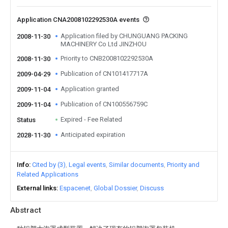
Application CNA2008102292530A events
Application filed by CHUNGUANG PACKING
2008-11-30
MACHINERY Co Ltd JINZHOU
Priority to CNB2008102292530A
2008-11-30
Publication of CN101417717A
2009-04-29
Application granted
2009-11-04
Publication of CN100556759C
2009-11-04
Expired - Fee Related
Status
Anticipated expiration
2028-11-30
Info
Cited by (3)
Legal events
Similar documents
Priority and
Related Applications
External links
Espacenet
Global Dossier
Discuss
Abstract