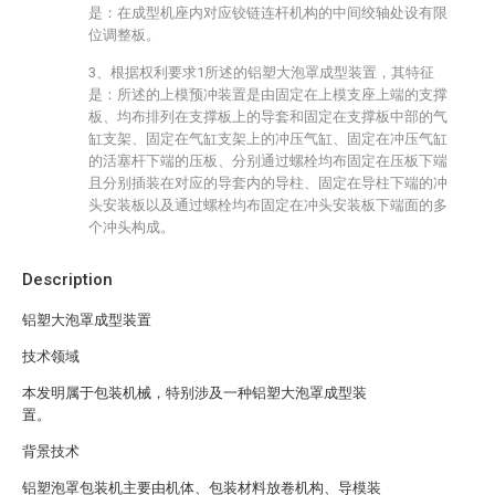
是：在成型机座内对应铰链连杆机构的中间绞轴处设有限
位调整板。
3、根据权利要求1所述的铝塑大泡罩成型装置，其特征
是：所述的上模预冲装置是由固定在上模支座上端的支撑
板、均布排列在支撑板上的导套和固定在支撑板中部的气
缸支架、固定在气缸支架上的冲压气缸、固定在冲压气缸
的活塞杆下端的压板、分别通过螺栓均布固定在压板下端
且分别插装在对应的导套内的导柱、固定在导柱下端的冲
头安装板以及通过螺栓均布固定在冲头安装板下端面的多
个冲头构成。
Description
铝塑大泡罩成型装置
技术领域
本发明属于包装机械，特别涉及一种铝塑大泡罩成型装
置。
背景技术
铝塑泡罩包装机主要由机体、包装材料放卷机构、导模装