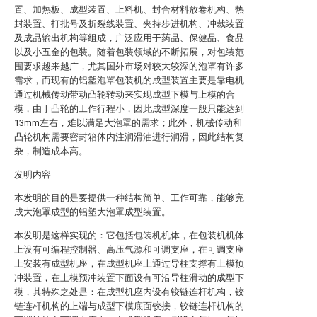
置、加热板、成型装置、上料机、封合材料放卷机构、热
封装置、打批号及折裂线装置、夹持步进机构、冲裁装置
及成品输出机构等组成，广泛应用于药品、保健品、食品
以及小五金的包装。随着包装领域的不断拓展，对包装范
围要求越来越广，尤其国外市场对较大较深的泡罩有许多
需求，而现有的铝塑泡罩包装机的成型装置主要是靠电机
通过机械传动带动凸轮转动来实现成型下模与上模的合
模，由于凸轮的工作行程小，因此成型深度一般只能达到
13mm左右，难以满足大泡罩的需求；此外，机械传动和
凸轮机构需要密封箱体内注润滑油进行润滑，因此结构复
杂，制造成本高。
发明内容
本发明的目的是要提供一种结构简单、工作可靠，能够完
成大泡罩成型的铝塑大泡罩成型装置。
本发明是这样实现的：它包括包装机机体，在包装机机体
上设有可编程控制器、高压气源和可调支座，在可调支座
上安装有成型机座，在成型机座上通过导柱支撑有上模预
冲装置，在上模预冲装置下面设有可沿导柱滑动的成型下
模，其特殊之处是：在成型机座内设有铰链连杆机构，铰
链连杆机构的上端与成型下模底面铰接，铰链连杆机构的