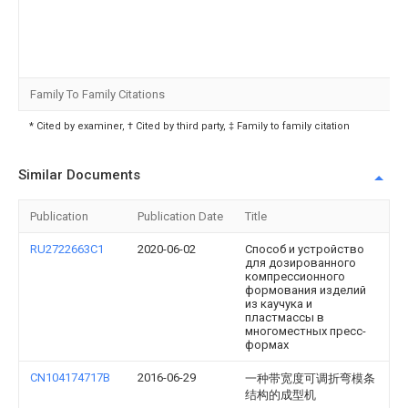
Family To Family Citations
* Cited by examiner, † Cited by third party, ‡ Family to family citation
Similar Documents
Publication
Publication Date
Title
RU2722663C1
2020-06-02
Способ и устройство
для дозированного
компрессионного
формования изделий
из каучука и
пластмассы в
многоместных пресс-
формах
CN104174717B
2016-06-29
一种带宽度可调折弯模条
结构的成型机