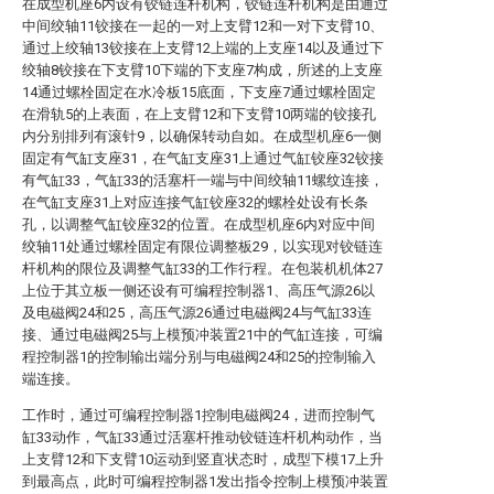
在成型机座6内设有铰链连杆机构，铰链连杆机构是由通过
中间绞轴11铰接在一起的一对上支臂12和一对下支臂10、
通过上绞轴13铰接在上支臂12上端的上支座14以及通过下
绞轴8铰接在下支臂10下端的下支座7构成，所述的上支座
14通过螺栓固定在水冷板15底面，下支座7通过螺栓固定
在滑轨5的上表面，在上支臂12和下支臂10两端的铰接孔
内分别排列有滚针9，以确保转动自如。在成型机座6一侧
固定有气缸支座31，在气缸支座31上通过气缸铰座32铰接
有气缸33，气缸33的活塞杆一端与中间绞轴11螺纹连接，
在气缸支座31上对应连接气缸铰座32的螺栓处设有长条
孔，以调整气缸铰座32的位置。在成型机座6内对应中间
绞轴11处通过螺栓固定有限位调整板29，以实现对铰链连
杆机构的限位及调整气缸33的工作行程。在包装机机体27
上位于其立板一侧还设有可编程控制器1、高压气源26以
及电磁阀24和25，高压气源26通过电磁阀24与气缸33连
接、通过电磁阀25与上模预冲装置21中的气缸连接，可编
程控制器1的控制输出端分别与电磁阀24和25的控制输入
端连接。
工作时，通过可编程控制器1控制电磁阀24，进而控制气
缸33动作，气缸33通过活塞杆推动铰链连杆机构动作，当
上支臂12和下支臂10运动到竖直状态时，成型下模17上升
到最高点，此时可编程控制器1发出指令控制上模预冲装置