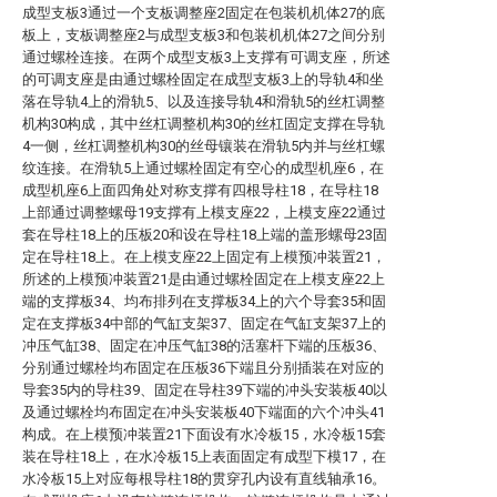
成型支板3通过一个支板调整座2固定在包装机机体27的底
板上，支板调整座2与成型支板3和包装机机体27之间分别
通过螺栓连接。在两个成型支板3上支撑有可调支座，所述
的可调支座是由通过螺栓固定在成型支板3上的导轨4和坐
落在导轨4上的滑轨5、以及连接导轨4和滑轨5的丝杠调整
机构30构成，其中丝杠调整机构30的丝杠固定支撑在导轨
4一侧，丝杠调整机构30的丝母镶装在滑轨5内并与丝杠螺
纹连接。在滑轨5上通过螺栓固定有空心的成型机座6，在
成型机座6上面四角处对称支撑有四根导柱18，在导柱18
上部通过调整螺母19支撑有上模支座22，上模支座22通过
套在导柱18上的压板20和设在导柱18上端的盖形螺母23固
定在导柱18上。在上模支座22上固定有上模预冲装置21，
所述的上模预冲装置21是由通过螺栓固定在上模支座22上
端的支撑板34、均布排列在支撑板34上的六个导套35和固
定在支撑板34中部的气缸支架37、固定在气缸支架37上的
冲压气缸38、固定在冲压气缸38的活塞杆下端的压板36、
分别通过螺栓均布固定在压板36下端且分别插装在对应的
导套35内的导柱39、固定在导柱39下端的冲头安装板40以
及通过螺栓均布固定在冲头安装板40下端面的六个冲头41
构成。在上模预冲装置21下面设有水冷板15，水冷板15套
装在导柱18上，在水冷板15上表面固定有成型下模17，在
水冷板15上对应每根导柱18的贯穿孔内设有直线轴承16。