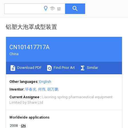
铝塑大泡罩成型装置
CN101417717A
China
Download PDF
Find Prior Art
Similar
Other languages
English
Inventor
毕春光
何伟
胡万鹏
Current Assignee
Liaoning spring pharmaceutical equipment
Limited by Share Ltd
Worldwide applications
2008
CN