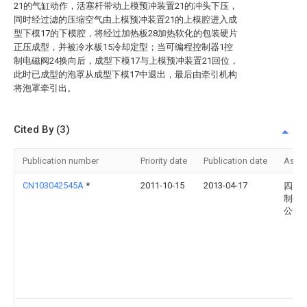
21的气缸动作，活塞杆带动上模预冲装置21的冲头下压，
同时经过滤的压缩空气由上模预冲装置21的上模腔进入成
型下模17的下模腔，将经过加热板28加热软化的包装硬片
正压成型，并被冷水板15冷却定型；当可编程控制器1控
制电磁阀24换向后，成型下模17与上模预冲装置21回位，
此时已成型的泡罩从成型下模17中退出，最后由牵引机构
将泡罩牵引出。
Cited By (3)
Publication number
Priority date
Publication date
Assi
CN103042545A
*
2011-10-15
2013-04-17
四川
制剂
公司