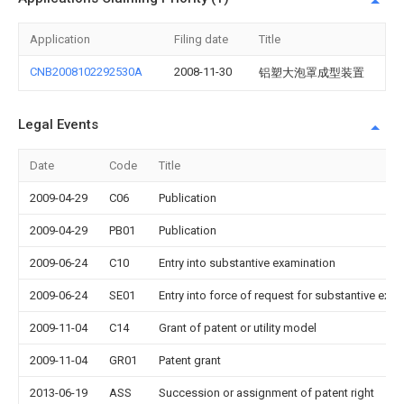
Application
Filing date
Title
CNB2008102292530A
2008-11-30
铝塑大泡罩成型装置
Legal Events
Date
Code
Title
2009-04-29
C06
Publication
2009-04-29
PB01
Publication
2009-06-24
C10
Entry into substantive examination
2009-06-24
SE01
Entry into force of request for substantive exa
2009-11-04
C14
Grant of patent or utility model
2009-11-04
GR01
Patent grant
2013-06-19
ASS
Succession or assignment of patent right