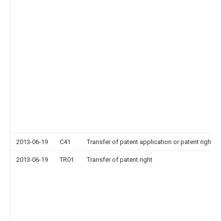
2013-06-19
C41
Transfer of patent application or patent right or
2013-06-19
TR01
Transfer of patent right