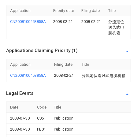
Application
Priority date
Filing date
Title
CN2008100453858A
2008-02-21
2008-02-21
分流定位
送风式电
脑机箱
Applications Claiming Priority (1)
Application
Filing date
Title
CN2008100453858A
2008-02-21
分流定位送风式电脑机箱
Legal Events
Date
Code
Title
2008-07-30
C06
Publication
2008-07-30
PB01
Publication