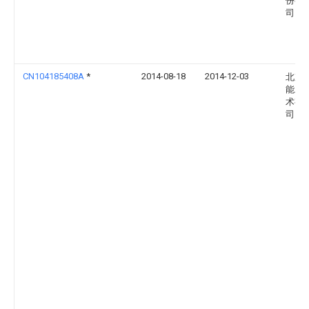
份有
司
CN104185408A
*
2014-08-18
2014-12-03
北京
能工
术有
司