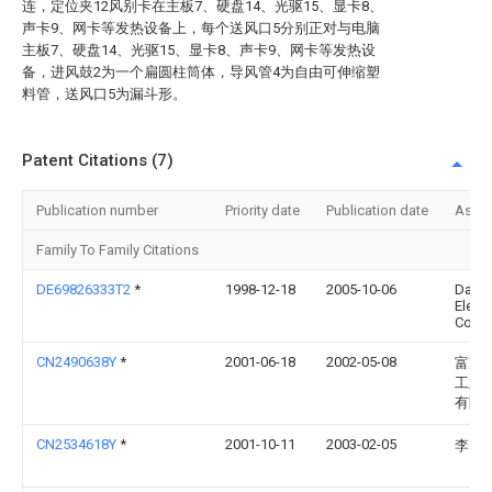
连，定位夹12风别卡在主板7、硬盘14、光驱15、显卡8、
声卡9、网卡等发热设备上，每个送风口5分别正对与电脑
主板7、硬盘14、光驱15、显卡8、声卡9、网卡等发热设
备，进风鼓2为一个扁圆柱筒体，导风管4为自由可伸缩塑
料管，送风口5为漏斗形。
Patent Citations (7)
Publication number
Priority date
Publication date
Assi
Family To Family Citations
DE69826333T2
*
1998-12-18
2005-10-06
Daew
Elect
Corp.
CN2490638Y
*
2001-06-18
2002-05-08
富准
工业(
有限
CN2534618Y
*
2001-10-11
2003-02-05
李国