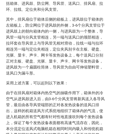
括箱体、进风鼓、防尘网、导风管、送风口、排风扇、拉
环、拉线、定位夹和分风支管。
其中，排风扇位于箱体后侧的箱板上，进风鼓位于箱体的
左箱板上，防尘网位于进风鼓的外侧，3-6个分风支管位于
进风鼓上的朝向箱体内的一侧，与进风鼓为一个整体，导
风管一端与分风支管相连，另一端与送风口的颈部相连，
拉环套在导风管上与导风管无相对滑动，拉线一端与拉环
相连另一端与定位夹相连，定位夹风别卡在主板、硬盘、
光驱、显卡、声卡、网卡等发热设备上，每个送风口分别
正对主板、硬盘、光驱、显卡、声卡、网卡等发热设备，
进风鼓为一个扁圆柱筒体，导风管为自由可伸缩塑料管，
送风口为漏斗形。
采用上述方案，可以起到以下效果：
由于在排风扇对箱体内热空气的抽吸作用下，箱体外的冷
空气从进风鼓进入后，由3-6个分风支管将新风送入各导风
管，最后由各导风管端部的正对各发热设备的送风口排
出，这样的机箱送风方式系统地组织了箱体内的气流，使
进入机箱的所有空气都有针对性地直接吹到每个发热设备
上，保证了每个发热设备表面都有高速气流存在，因此，
本分流定位送风式电脑机箱在相同时间内吸入和传统机箱