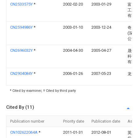
CN2533575Y
*
2002-02-20
2003-01-29
富准
工业(
有限
CN2594986Y
*
2003-01-10
2003-12-24
奇宏
(深圳
公司
CN2696032Y
*
2004-04-30
2005-04-27
晟铭
科技
有限
CN2904084Y
*
2006-01-26
2007-05-23
龙贵
* Cited by examiner, † Cited by third party
Cited By (11)
Publication number
Priority date
Publication date
Assi
CN102622064A
*
2011-01-31
2012-08-01
英业