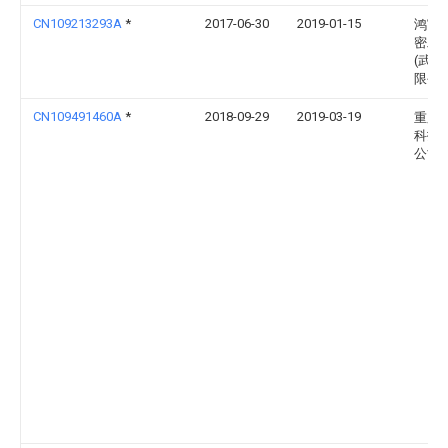
CN109213293A
*
2017-06-30
2019-01-15
鸿富
密工
(武汉
限公
CN109491460A
*
2018-09-29
2019-03-19
重庆
科技
公司