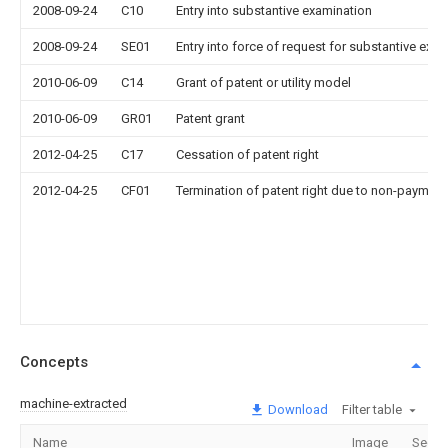
2008-09-24
C10
Entry into substantive examination
2008-09-24
SE01
Entry into force of request for substantive exa
2010-06-09
C14
Grant of patent or utility model
2010-06-09
GR01
Patent grant
2012-04-25
C17
Cessation of patent right
2012-04-25
CF01
Termination of patent right due to non-payment
Concepts
machine-extracted
Download
Filter table
Name
Image
Secti