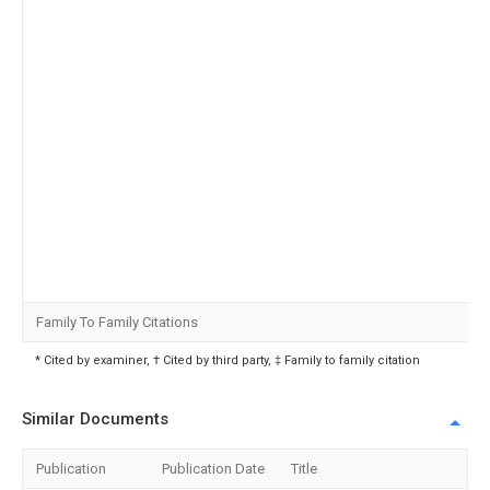
Family To Family Citations
* Cited by examiner, † Cited by third party, ‡ Family to family citation
Similar Documents
Publication
Publication Date
Title