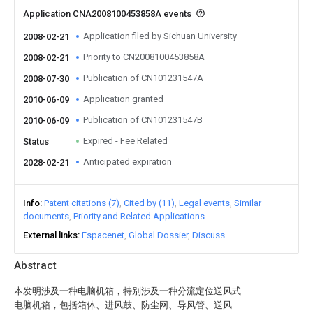
Application CNA2008100453858A events
Application filed by Sichuan University
2008-02-21
Priority to CN2008100453858A
2008-02-21
Publication of CN101231547A
2008-07-30
Application granted
2010-06-09
Publication of CN101231547B
2010-06-09
Expired - Fee Related
Status
Anticipated expiration
2028-02-21
Info
Patent citations (7)
Cited by (11)
Legal events
Similar
documents
Priority and Related Applications
External links
Espacenet
Global Dossier
Discuss
Abstract
本发明涉及一种电脑机箱，特别涉及一种分流定位送风式
电脑机箱，包括箱体、进风鼓、防尘网、导风管、送风