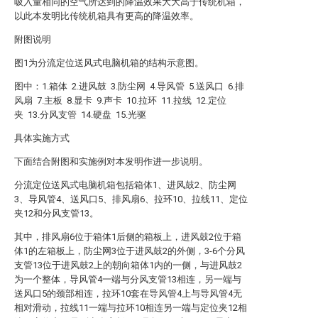
吸入量相同的空气所达到的降温效果大大高于传统机箱，
以此本发明比传统机箱具有更高的降温效率。
附图说明
图1为分流定位送风式电脑机箱的结构示意图。
图中：1.箱体 2.进风鼓 3.防尘网 4.导风管 5.送风口 6.排
风扇 7.主板 8.显卡 9.声卡 10.拉环 11.拉线 12.定位
夹 13.分风支管 14.硬盘 15.光驱
具体实施方式
下面结合附图和实施例对本发明作进一步说明。
分流定位送风式电脑机箱包括箱体1、进风鼓2、防尘网
3、导风管4、送风口5、排风扇6、拉环10、拉线11、定位
夹12和分风支管13。
其中，排风扇6位于箱体1后侧的箱板上，进风鼓2位于箱
体1的左箱板上，防尘网3位于进风鼓2的外侧，3-6个分风
支管13位于进风鼓2上的朝向箱体1内的一侧，与进风鼓2
为一个整体，导风管4一端与分风支管13相连，另一端与
送风口5的颈部相连，拉环10套在导风管4上与导风管4无
相对滑动，拉线11一端与拉环10相连另一端与定位夹12相