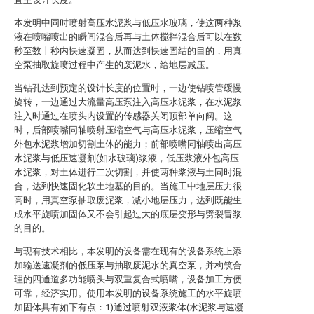
本发明中同时喷射高压水泥浆与低压水玻璃，使这两种浆
液在喷嘴喷出的瞬间混合后再与土体搅拌混合后可以在数
秒至数十秒内快速凝固，从而达到快速固结的目的，用真
空泵抽取旋喷过程中产生的废泥水，给地层减压。
当钻孔达到预定的设计长度的位置时，一边使钻喷管缓慢
旋转，一边通过大流量高压泵注入高压水泥浆，在水泥浆
注入时通过在喷头内设置的传感器关闭顶部单向阀。这
时，后部喷嘴同轴喷射压缩空气与高压水泥浆，压缩空气
外包水泥浆增加切割土体的能力；前部喷嘴同轴喷出高压
水泥浆与低压速凝剂(如水玻璃)浆液，低压浆液外包高压
水泥浆，对土体进行二次切割，并使两种浆液与土同时混
合，达到快速固化软土地基的目的。当施工中地层压力很
高时，用真空泵抽取废泥浆，减小地层压力，达到既能生
成水平旋喷加固体又不会引起过大的底层变形与劈裂冒浆
的目的。
与现有技术相比，本发明的设备需在现有的设备系统上添
加输送速凝剂的低压泵与抽取废泥水的真空泵，并构筑合
理的四通道多功能喷头与双重复合式喷嘴，设备加工方便
可靠，经济实用。使用本发明的设备系统施工的水平旋喷
加固体具有如下有点：1)通过喷射双液浆体(水泥浆与速凝