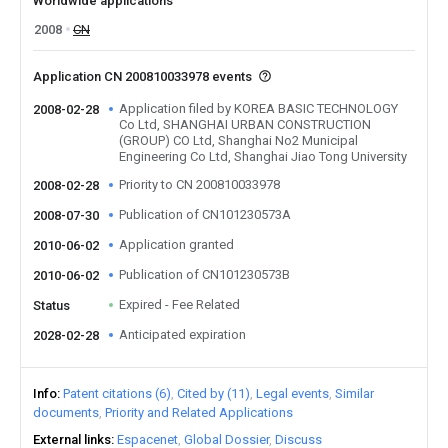
Worldwide applications
2008
CN
Application CN 200810033978 events
Application filed by KOREA BASIC TECHNOLOGY
2008-02-28
Co Ltd, SHANGHAI URBAN CONSTRUCTION
(GROUP) CO Ltd, Shanghai No2 Municipal
Engineering Co Ltd, Shanghai Jiao Tong University
Priority to CN 200810033978
2008-02-28
Publication of CN101230573A
2008-07-30
Application granted
2010-06-02
Publication of CN101230573B
2010-06-02
Expired - Fee Related
Status
Anticipated expiration
2028-02-28
Info
Patent citations (6)
Cited by (11)
Legal events
Similar
documents
Priority and Related Applications
External links
Espacenet
Global Dossier
Discuss