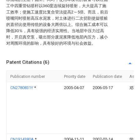
工中四重管钻喷杆以360度连续旋转喷射，大大提高了施
工效率；使施工速度比复合管法提高2～5倍。而且，前后
喷嘴同时喷射高压水泥浆，对土体进行二次切割使旋喷桩
的直径比使用传统的设备大两倍以上。综合施工成本可以
降低30％，具有较强的经济实用性。当地层中压力过高
时，开启真空泵，吸出部分废泥浆降低地层内压力，减小
对周围环境的影响，具有较好的环境与社会效益。
Patent Citations (6)
Publication number
Priority date
Publication date
Assi
CN2780831Y
*
2005-04-07
2006-05-17
邓敬
CN1914380A
*
2004-11-11
2007-02-14
荣兴