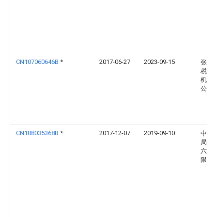
CN107060646B
*
2017-06-27
2023-09-15
张家
税区
机械
公司
CN108035368B
*
2017-12-07
2019-09-10
中铁
局集
六工
限公