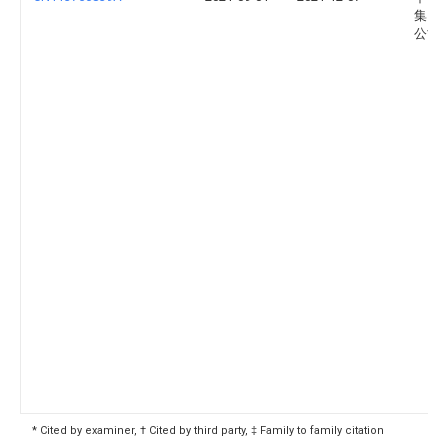
集团
公司
* Cited by examiner, † Cited by third party, ‡ Family to family citation