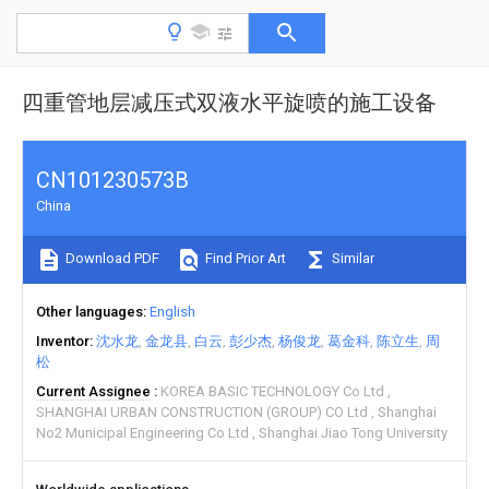
四重管地层减压式双液水平旋喷的施工设备
CN101230573B
China
Download PDF
Find Prior Art
Similar
Other languages
English
Inventor
沈水龙
金龙县
白云
彭少杰
杨俊龙
葛金科
陈立生
周
松
Current Assignee
KOREA BASIC TECHNOLOGY Co Ltd
SHANGHAI URBAN CONSTRUCTION (GROUP) CO Ltd
Shanghai
No2 Municipal Engineering Co Ltd
Shanghai Jiao Tong University