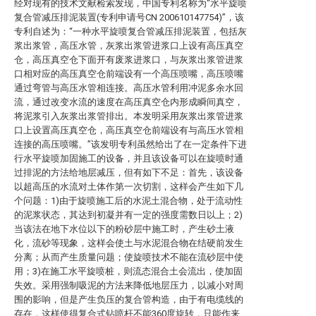
经对现有的技术文献检索发现，中国专利名称为“水平旋喷
复合管减压排泥装置(专利申请号CN 200610147754)”，该
专利自述为：“一种水平旋喷复合管减压排泥装置，包括灰
浆出浆管，高压水管，灰浆出浆管进浆口上设有高压真空
仓，高压真空仓下面开有废浆进浆口，与灰浆出浆管进浆
口相对应的高压真空仓前端设有一个高压喷嘴，高压喷嘴
通过弯管与高压水管相连接。高压水管利用冲泥多余水回
流，通过改变水流的速度在高压真空仓内形成瞬间真空，
将泥浆引入灰浆出浆管排出。本发明采用灰浆出浆管进浆
口上设置高压真空仓，高压真空仓前端设有与高压水管相
连接的高压喷嘴。”该发明专利虽然给出了在一定条件下进
行水平旋喷加固施工的设备，并且该设备可以在旋喷时通
过排泥的方法给地层减压，但有如下不足：首先，该设备
以超高压的水流对土体作第一次切割，这样会产生如下几
个问题：1)由于旋喷施工后的水泥土混合物，处于流动性
的泥浆状态，其达到初凝并有一定的强度需数日以上；2)
当该法在地下水位以下的粉砂层中施工时，产生砂土液
化，流砂等现象，这样会使土与水泥混合物在结硬前发生
分离；从而产生质量问题；使旋喷技术不能在流砂层中使
用；3)在施工水平旋喷桩，则流态混合土会流出，使加固
失效。采用强制吸泥的方法来降低地层压力，以减小对周
围的影响，但是产生负压的复合管构造，由于有电缆线的
存在，这样使得复合式钻喷杆不能360度旋转，只能作来