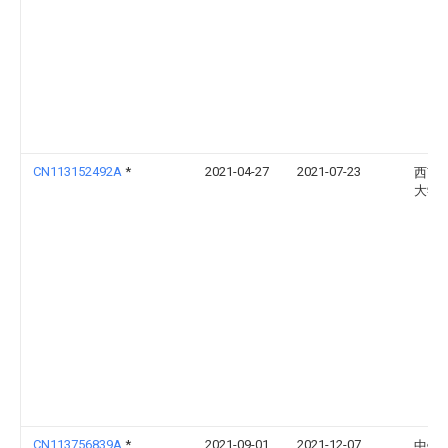
CN113152492A
*
2021-04-27
2021-07-23
西南
大学
CN113756839A
*
2021-09-01
2021-12-07
中铁