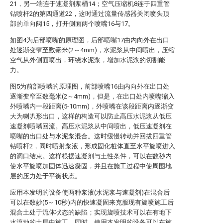
21，另一端连于速凝剂浆桶14；空气压缩机8连于四重管
钻喷杆2的第四通道22，这时通过流量传感器关闭喷头顶
部的单向阀15，打开侧面两个喷嘴16与17。
如图4为后部喷嘴的原理图，后部喷嘴17由内向外在出口
处逐渐变窄至数毫米(2～4mm)，水泥浆从中间喷出，压缩
空气从外侧面喷出，环绕水泥浆，增加水泥浆的切割能
力。
图5为前部喷嘴的原理图，前部喷嘴16由内向外在出口处
逐渐变窄至数毫米(2～4mm)，但是，在出口处内喷嘴缩入
外喷嘴内一段距离(5-10mm)，外喷嘴在该段距离内逐渐变
大为喇叭形出口，这样的构造可以防止高压水泥浆从低压
速凝剂喷嘴回流。高压水泥浆从中间喷出，低压速凝剂在
喷嘴的出口处与水泥浆混合。这时缓慢转动并回拔四重管
钻喷杆2，同时喷射浆液，形成固化桩体直至水平旋喷进入
的洞口结束。这样根据速凝剂与土性条件，可以在数秒内
使水平旋喷加固体迅速凝固，并且在施工过程中使周围地
层的压力处于平衡状态。
应用本发明的设备使两种浆液(水泥浆与速凝剂)在混合后
可以在数妙(5～10秒)内的快速凝固来克服现有旋喷施工后
混合土处于流体状态的缺陷；实现旋喷技术可以在有地下
水流动的土层中施工。同时，使用本发明的设备可以在施