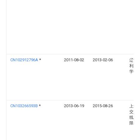
CN102912796A
*
2011-08-02
2013-02-06
辽宁
利水
学研
CN103266593B
*
2013-06-19
2015-08-26
上海
交通
线发
限公