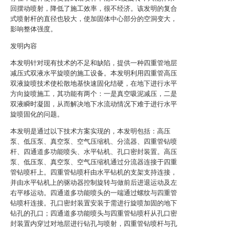
回摆动喷射，降低了施工效率，很不经济。该发明的复合
式喷射杆的直径也较大，使加固体中心部分的空洞变大，
影响整体强度。
发明内容
本发明针对现有技术的不足和缺陷，提供一种四重管地层
减压式双液水平旋喷的施工设备。本发明利用四重管高压
双液旋喷技术使松散地基快速固化结硬，在地下进行水平
方向旋喷施工，其功能有两个：一是真空吸泥减压，二是
双液瞬时凝固，从而解决地下水流动情况下难于进行水平
旋喷固化的问题。
本发明是通过以下技术方案实现的，本发明包括：高压
泵、低压泵、真空泵、空气压缩机、分流器、四重管钻喷
杆、四通道多功能喷头、水平钻机、孔口密封装置。高压
泵、低压泵、真空泵、空气压缩机通过分流器连接于四重
管钻喷杆上。四重管钻喷杆由水平钻机的支架支持连接，
并由水平钻机上的驱动器控制旋转与做前后进退运动及左
右平移运动。四通道多功能喷头的一端通过螺纹与四重管
钻喷杆连接。孔口密封装置安装于需进行旋喷加固的地下
钻孔的孔口；四通道多功能喷头与四重管钻喷杆从孔口密
封装置内穿过对地层进行钻孔与喷射，四重管钻喷杆与孔