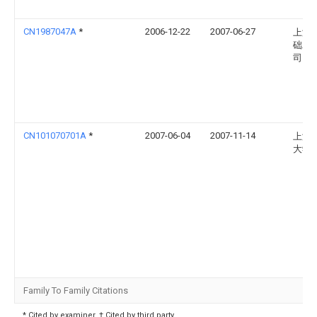
CN1987047A
*
2006-12-22
2007-06-27
上海
础工
司
CN101070701A
*
2007-06-04
2007-11-14
上海
大学
Family To Family Citations
* Cited by examiner, † Cited by third party