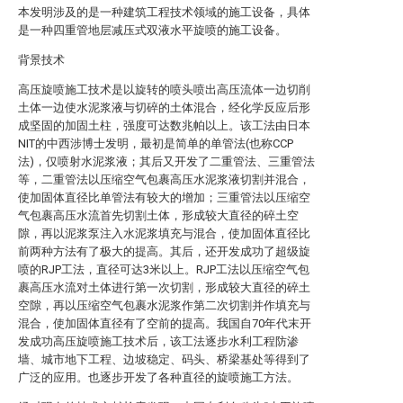
本发明涉及的是一种建筑工程技术领域的施工设备，具体
是一种四重管地层减压式双液水平旋喷的施工设备。
背景技术
高压旋喷施工技术是以旋转的喷头喷出高压流体一边切削
土体一边使水泥浆液与切碎的土体混合，经化学反应后形
成坚固的加固土柱，强度可达数兆帕以上。该工法由日本
NIT的中西涉博士发明，最初是简单的单管法(也称CCP
法)，仅喷射水泥浆液；其后又开发了二重管法、三重管法
等，二重管法以压缩空气包裹高压水泥浆液切割并混合，
使加固体直径比单管法有较大的增加；三重管法以压缩空
气包裹高压水流首先切割土体，形成较大直径的碎土空
隙，再以泥浆泵注入水泥浆填充与混合，使加固体直径比
前两种方法有了极大的提高。其后，还开发成功了超级旋
喷的RJP工法，直径可达3米以上。RJP工法以压缩空气包
裹高压水流对土体进行第一次切割，形成较大直径的碎土
空隙，再以压缩空气包裹水泥浆作第二次切割并作填充与
混合，使加固体直径有了空前的提高。我国自70年代末开
发成功高压旋喷施工技术后，该工法逐步水利工程防渗
墙、城市地下工程、边坡稳定、码头、桥梁基处等得到了
广泛的应用。也逐步开发了各种直径的旋喷施工方法。