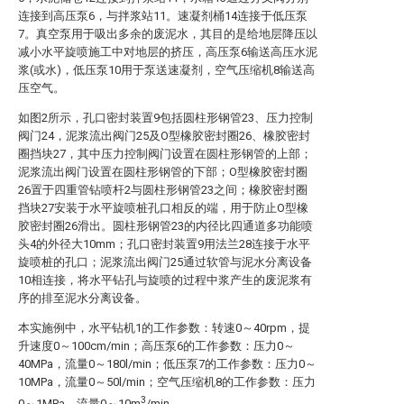
连接到高压泵6，与拌浆站11。速凝剂桶14连接于低压泵
7。真空泵用于吸出多余的废泥水，其目的是给地层降压以
减小水平旋喷施工中对地层的挤压，高压泵6输送高压水泥
浆(或水)，低压泵10用于泵送速凝剂，空气压缩机8输送高
压空气。
如图2所示，孔口密封装置9包括圆柱形钢管23、压力控制
阀门24，泥浆流出阀门25及O型橡胶密封圈26、橡胶密封
圈挡块27，其中压力控制阀门设置在圆柱形钢管的上部；
泥浆流出阀门设置在圆柱形钢管的下部；O型橡胶密封圈
26置于四重管钻喷杆2与圆柱形钢管23之间；橡胶密封圈
挡块27安装于水平旋喷桩孔口相反的端，用于防止O型橡
胶密封圈26滑出。圆柱形钢管23的内径比四通道多功能喷
头4的外径大10mm；孔口密封装置9用法兰28连接于水平
旋喷桩的孔口；泥浆流出阀门25通过软管与泥水分离设备
10相连接，将水平钻孔与旋喷的过程中浆产生的废泥浆有
序的排至泥水分离设备。
本实施例中，水平钻机1的工作参数：转速0～40rpm，提
升速度0～100cm/min；高压泵6的工作参数：压力0～
40MPa，流量0～180l/min；低压泵7的工作参数：压力0～
10MPa，流量0～50l/min；空气压缩机8的工作参数：压力
3
0～1MPa，流量0～10m
/min。