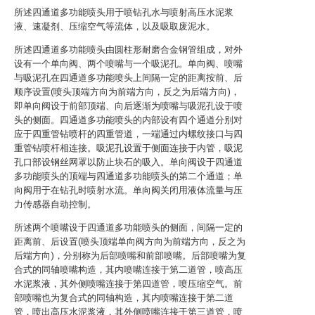
所述四通道多功能喷头用于喷钻孔水与喷射高压水泥浆
液、速凝剂、压缩空气等流体，以及吸取废泥水。
所述四通道多功能喷头由圆柱形耐磨合金钢管组成，对外
设有一个单向阀、两个喷嘴与一个吸泥孔。单向阀、喷嘴
与吸泥孔在四通道多功能喷头上间隔一定的距离按前、后
顺序设置(喷头顶端方向为前端方向，反之为后端方向)，
即单向阀设于前部顶端、向后逐渐为喷嘴与吸泥孔设于喷
头的侧面。四通道多功能喷头的内部设有四个通道分别对
应于四重管钻喷杆的四重管道，一端通过内螺纹接口与四
重管钻喷杆相连接。吸泥孔设置于侧面连接于内管，吸泥
孔口部设钢丝网罩以防止块石的吸入。单向阀设于四通道
多功能喷头的顶端与四通道多功能喷头的第二个通道；单
向阀用于在钻孔时喷射水流。单向阀关闭用液体流量与压
力传感器自动控制。
所述两个喷嘴设于四通道多功能喷头的侧面，间隔一定的
距离前、后设置(喷头顶端单向阀方向为前端方向，反之为
后端方向)，分别称为后部喷嘴和前部喷嘴。后部喷嘴为复
合式的同轴喷嘴构造，其内喷嘴连接于第二道管，喷高压
水泥浆液，其外侧喷嘴连接于第四道管，喷压缩空气。前
部喷嘴也为复合式的同轴构造，其内喷嘴连接于第二道
管，喷出高压水泥浆液，其外侧喷嘴连接于第三道管，喷