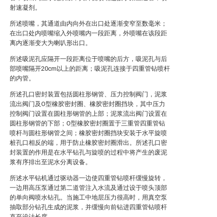
射速凝剂。
所述喷嘴，其通道由内向外在出口处逐渐变窄至数毫米；
在出口处内喷嘴缩入外喷嘴内一段距离，外喷嘴在该段距
离内逐渐变大为喇叭形出口。
所述吸泥孔应隔开一段距离位于喷嘴的后方，吸泥孔与后
部喷嘴隔开20cm以上的距离；吸泥孔连接于四重管钻喷杆
的内管。
所述孔口密封装置包括圆柱形钢管、压力控制阀门，泥浆
流出阀门及O型橡胶密封圈、橡胶密封圈挡块，其中压力
控制阀门设置在圆柱形钢管的上部；泥浆流出阀门设置在
圆柱形钢管的下部；O型橡胶密封圈置于三重管四重管钻
喷杆与圆柱形钢管之间；橡胶密封圈挡块安装于水平旋喷
桩孔口相反的端，用于防止橡胶密封圈滑出。所述孔口密
封装置的作用是在水平钻孔与旋喷的过程中将产生的废泥
浆有序排出至泥水分离设备。
所述水平钻机通过驱动器一边使四重管钻喷杆缓慢旋转，
一边用高压泵通过第二道管注入水流及通过设于喷头顶部
的单向阀喷水钻孔。当施工中地层压力很高时，用真空泵
抽取部分钻孔生成的泥浆，并缓慢向前钻进四重管钻喷杆
直至设计长度。