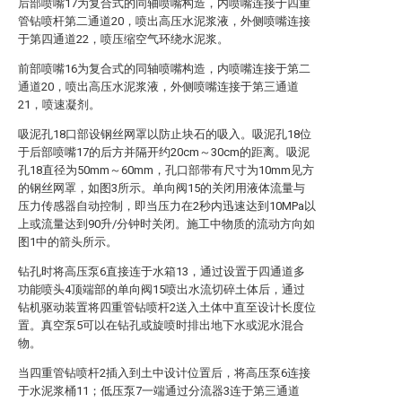
后部喷嘴17为复合式的同轴喷嘴构造，内喷嘴连接于四重
管钻喷杆第二通道20，喷出高压水泥浆液，外侧喷嘴连接
于第四通道22，喷压缩空气环绕水泥浆。
前部喷嘴16为复合式的同轴喷嘴构造，内喷嘴连接于第二
通道20，喷出高压水泥浆液，外侧喷嘴连接于第三通道
21，喷速凝剂。
吸泥孔18口部设钢丝网罩以防止块石的吸入。吸泥孔18位
于后部喷嘴17的后方并隔开约20cm～30cm的距离。吸泥
孔18直径为50mm～60mm，孔口部带有尺寸为10mm见方
的钢丝网罩，如图3所示。单向阀15的关闭用液体流量与
压力传感器自动控制，即当压力在2秒内迅速达到10MPa以
上或流量达到90升/分钟时关闭。施工中物质的流动方向如
图1中的箭头所示。
钻孔时将高压泵6直接连于水箱13，通过设置于四通道多
功能喷头4顶端部的单向阀15喷出水流切碎土体后，通过
钻机驱动装置将四重管钻喷杆2送入土体中直至设计长度位
置。真空泵5可以在钻孔或旋喷时排出地下水或泥水混合
物。
当四重管钻喷杆2插入到土中设计位置后，将高压泵6连接
于水泥浆桶11；低压泵7一端通过分流器3连于第三通道