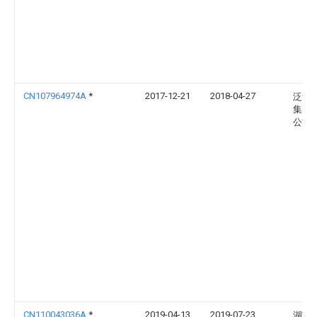
CN107964974A
*
2017-12-21
2018-04-27
泛华
集团
公司
CN110043036A
*
2019-04-13
2019-07-23
湖南