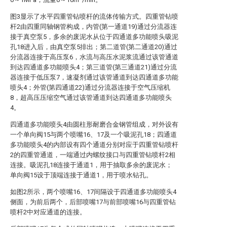
图3显示了水平四重管钻喷杆的流体传输方式。四重管钻喷
杆2由四重同轴钢管构成，内管(第一通道19)通过分流器连
接于真空泵5，多余的废泥水从位于四通道多功能喷头吸泥
孔18进入后，由真空泵5排出；第二道管(第二通道20)通过
分流器连接于高压泵6，水流与高压水泥浆流通过该管通道
到达四通道多功能喷头4；第三道管(第三通道21)通过分流
器连接于低压泵7，速凝剂通过该管通道到达四通道多功能
喷头4；外管(第四通道22)通过分流器连接于空气压缩机
8，超高压压缩空气通过该管通道到达四通道多功能喷头
4。
四通道多功能喷头4由圆柱形耐磨合金钢管组成，对外设有
一个单向阀15与两个喷嘴16、17及一个吸泥孔18；四通道
多功能喷头4的内部设有四个通道分别对应于四重管钻喷杆
2的四重管通道，一端通过内螺纹接口与四重管钻喷杆2相
连接。吸泥孔18连接于通道1，用于抽取多余的废泥水；
单向阀15设于顶端连接于通道1，用于喷水钻孔。
如图2所示，两个喷嘴16、17间隔设于四通道多功能喷头4
侧面，为前后两个，后部喷嘴17与前部喷嘴16与四重管钻
喷杆2中对应通道的连接。