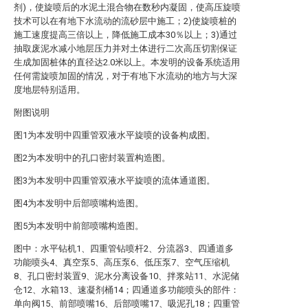
剂)，使旋喷后的水泥土混合物在数秒内凝固，使高压旋喷
技术可以在有地下水流动的流砂层中施工；2)使旋喷桩的
施工速度提高三倍以上，降低施工成本30％以上；3)通过
抽取废泥水减小地层压力并对土体进行二次高压切割保证
生成加固桩体的直径达2.0米以上。本发明的设备系统适用
任何需旋喷加固的情况，对于有地下水流动的地方与大深
度地层特别适用。
附图说明
图1为本发明中四重管双液水平旋喷的设备构成图。
图2为本发明中的孔口密封装置构造图。
图3为本发明中四重管双液水平旋喷的流体通道图。
图4为本发明中后部喷嘴构造图。
图5为本发明中前部喷嘴构造图。
图中：水平钻机1、四重管钻喷杆2、分流器3、四通道多
功能喷头4、真空泵5、高压泵6、低压泵7、空气压缩机
8、孔口密封装置9、泥水分离设备10、拌浆站11、水泥储
仓12、水箱13、速凝剂桶14；四通道多功能喷头的部件：
单向阀15、前部喷嘴16、后部喷嘴17、吸泥孔18；四重管