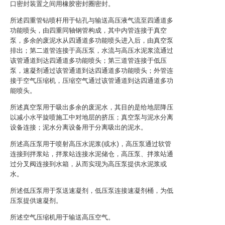
口密封装置之间用橡胶密封圈密封。
所述四重管钻喷杆用于钻孔与输送高压液气流至四通道多
功能喷头，由四重同轴钢管构成，其中内管连接于真空
泵，多余的废泥水从四通道多功能喷头进入后，由真空泵
排出；第二道管连接于高压泵，水流与高压水泥浆流通过
该管通道到达四通道多功能喷头；第三道管连接于低压
泵，速凝剂通过该管通道到达四通道多功能喷头；外管连
接于空气压缩机，压缩空气通过该管通道到达四通道多功
能喷头。
所述真空泵用于吸出多余的废泥水，其目的是给地层降压
以减小水平旋喷施工中对地层的挤压；真空泵与泥水分离
设备连接；泥水分离设备用于分离吸出的泥水。
所述高压泵用于喷射高压水泥浆(或水)，高压泵通过软管
连接到拌浆站，拌浆站连接水泥储仓，高压泵、拌浆站通
过分叉阀连接到水箱，从而实现为高压泵提供水泥浆或
水。
所述低压泵用于泵送速凝剂，低压泵连接速凝剂桶，为低
压泵提供速凝剂。
所述空气压缩机用于输送高压空气。