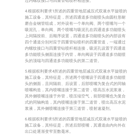
过内螺纹接口与四重管钻喷杆相连接。
4.根据权利要求1所述的四重管地层减压式双液水平旋喷的
施工设备，其特征是，所述四通道多功能喷头由圆柱形耐
磨合金钢管组成，对外设有一个单向阀、两个喷嘴与一个
吸泥孔，单向阀、两个喷嘴与吸泥孔在四通道多功能喷头
上间隔按前、后顺序设置，四通道多功能喷头的内部设有
四个通道分别对应于四重管钻喷杆的四重管道，一端通过
内螺纹接口与四重管钻喷杆相连接，吸泥孔设置于四通道
多功能喷头侧面连接于内管，单向阀设于四通道多功能喷
头的顶端与四通道多功能喷头的第二道管。
5.根据权利要求4所述的四重管地层减压式双液水平旋喷的
施工设备，其特征是，所述两个喷嘴设于四通道多功能喷
头的侧面，且间隔前、后设置，后部喷嘴为复合式的同轴
喷嘴构造，其内喷嘴连接于第二道管，喷高压水泥浆液，
其外侧喷嘴连接于外管，喷压缩空气，前部喷嘴也为复合
式的同轴构造，其内喷嘴连接于第二道管，喷出高压水泥
浆液，其外侧喷嘴连接于第三道管，喷射速凝剂。
6.根据权利要求5所述的四重管地层减压式双液水平旋喷的
施工设备，其特征是，所述后部喷嘴，其通道由内向外在
出口处逐渐变窄至数毫米。