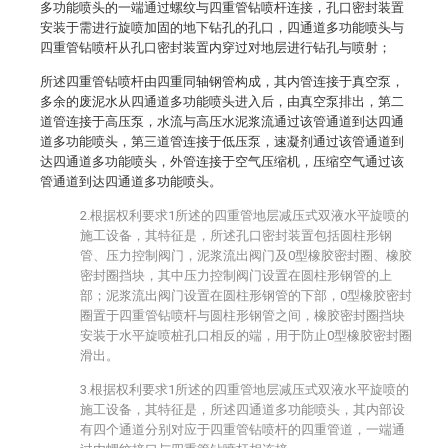
多功能喷头的一端通过螺纹与四重管钻喷杆连接，孔口密封装置
安装于需进行旋喷加固的地下钻孔的孔口，四通道多功能喷头与
四重管钻喷杆从孔口密封装置内穿过对地层进行钻孔与喷射；
所述四重管钻喷杆由四重同轴钢管构成，其内管连接于真空泵，
多余的废泥水从四通道多功能喷头进入后，由真空泵排出，第二
道管连接于高压泵，水流与高压水泥浆流通过该管通道到达四通
道多功能喷头，第三道管连接于低压泵，速凝剂通过该管通道到
达四通道多功能喷头，外管连接于空气压缩机，压缩空气通过该
管通道到达四通道多功能喷头。
2.根据权利要求1所述的四重管地层减压式双液水平旋喷的
施工设备，其特征是，所述孔口密封装置包括圆柱形钢
管、压力控制阀门，泥浆流出阀门及0型橡胶密封圈、橡胶
密封圈挡块，其中压力控制阀门设置在圆柱形钢管的上
部；泥浆流出阀门设置在圆柱形钢管的下部，0型橡胶密封
圈置于四重管钻喷杆与圆柱形钢管之间，橡胶密封圈挡块
安装于水平旋喷桩孔口相反的端，用于防止0型橡胶密封圈
滑出。
3.根据权利要求1所述的四重管地层减压式双液水平旋喷的
施工设备，其特征是，所述四通道多功能喷头，其内部设
有四个通道分别对应于四重管钻喷杆的四重管道，一端通