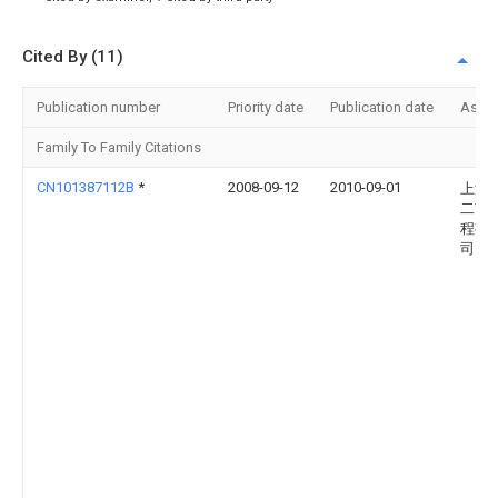
Cited By (11)
Publication number
Priority date
Publication date
Assi
Family To Family Citations
CN101387112B
*
2008-09-12
2010-09-01
上海
二市
程有
司