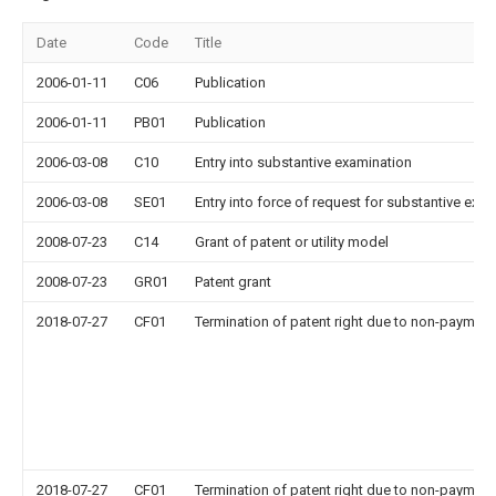
Date
Code
Title
2006-01-11
C06
Publication
2006-01-11
PB01
Publication
2006-03-08
C10
Entry into substantive examination
2006-03-08
SE01
Entry into force of request for substantive exa
2008-07-23
C14
Grant of patent or utility model
2008-07-23
GR01
Patent grant
2018-07-27
CF01
Termination of patent right due to non-payment
2018-07-27
CF01
Termination of patent right due to non-payment