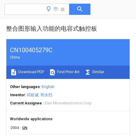
整合图形输入功能的电容式触控板
CN100405279C
China
Download PDF
Find Prior Art
Similar
Other languages
English
Inventor
邱延诚
简永烈
Current Assignee
Elan Microelectronics Corp
Worldwide applications
2004
CN