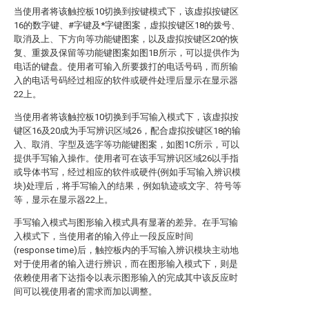
当使用者将该触控板10切换到按键模式下，该虚拟按键区
16的数字键、#字键及*字键图案，虚拟按键区18的拨号、
取消及上、下方向等功能键图案，以及虚拟按键区20的恢
复、重拨及保留等功能键图案如图1B所示，可以提供作为
电话的键盘。使用者可输入所要拨打的电话号码，而所输
入的电话号码经过相应的软件或硬件处理后显示在显示器
22上。
当使用者将该触控板10切换到手写输入模式下，该虚拟按
键区16及20成为手写辨识区域26，配合虚拟按键区18的输
入、取消、字型及选字等功能键图案，如图1C所示，可以
提供手写输入操作。使用者可在该手写辨识区域26以手指
或导体书写，经过相应的软件或硬件(例如手写输入辨识模
块)处理后，将手写输入的结果，例如轨迹或文字、符号等
等，显示在显示器22上。
手写输入模式与图形输入模式具有显著的差异。在手写输
入模式下，当使用者的输入停止一段反应时间
(response time)后，触控板内的手写输入辨识模块主动地
对于使用者的输入进行辨识，而在图形输入模式下，则是
依赖使用者下达指令以表示图形输入的完成其中该反应时
间可以视使用者的需求而加以调整。