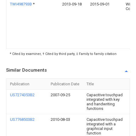
TWI498793B
*
2013-09-18
2015-09-01
Wistr
Corp
* Cited by examiner, † Cited by third party, ‡ Family to family citation
Similar Documents
Publication
Publication Date
Title
US7274353B2
2007-09-25
Capacitive touchpad
integrated with key
and handwriting
functions
US7768503B2
2010-08-03
Capacitive touchpad
integrated with a
graphical input
function