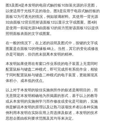
图3及图4是本发明的电容式触控板10加装光源的示意图，
以便适用于光线不足的场合。图3是应用于电容式触控板的
面板12为可透光的情况，例如玻璃材料。其使用一背光源
32由面板12背后照射该面板12以显示文字或图案。图4则
是使用一前端光源34由面板12的前方照射该面板12以提供
照明面板表面的文字或图案。
在一般的情况下，在上述的说明及图式中，按键的文字或
图案是在面板12的绝缘板48上。当然，其它的变化或修改
亦是可能的，但仍然未脱离本发明的精神。
本发明如果使用在有窗口作业系统的电子装置上无需同时
配置鼠标与键盘二种模式，即可完成所有系统作业，相较
于同时配置鼠标与键盘二种模式的电子装置，更能展现其
体积小、成本低的优点。
以上对于本发明的较佳实施例所作的叙述是阐明目的，而
无意限定本发明精确地为所揭露的形式，基于以上的教导
或从本发明的实施例学习而作修改或变化是可能的，实施
例是解说本发明的原理以及让熟习该项技术者以各种实施
例利用本发明在实际应用上而选择及叙述，本发明的技术
思想企图由权利要求范围及其均等来决定。