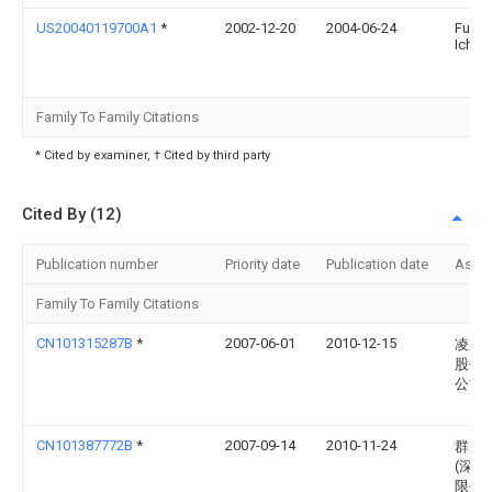
US20040119700A1
*
2002-12-20
2004-06-24
Fumi
Ichik
Family To Family Citations
* Cited by examiner, † Cited by third party
Cited By (12)
Publication number
Priority date
Publication date
Assi
Family To Family Citations
CN101315287B
*
2007-06-01
2010-12-15
凌通
股份
公司
CN101387772B
*
2007-09-14
2010-11-24
群康
(深圳
限公