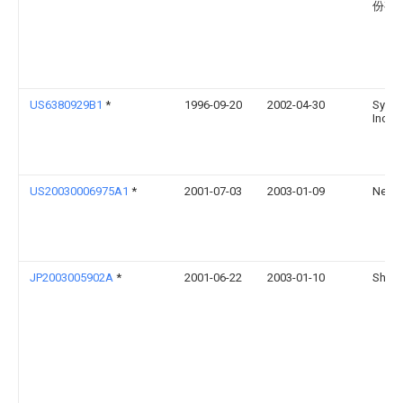
份有
US6380929B1
*
1996-09-20
2002-04-30
Synap
Incor
US20030006975A1
*
2001-07-03
2003-01-09
Netmo
JP2003005902A
*
2001-06-22
2003-01-10
Sharp