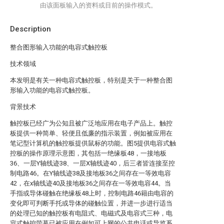
由该面板输入的资料或目前的操作模式。
Description
整合图形输入功能的电容式触控板
技术领域
本发明是有关一种电容式触控板，特别是关于一种整合图
形输入功能的电容式触控板。
背景技术
触控板已经广为公知且被广泛地应用在电子产品上。触控
板提供一种简单、轻便且低廉的指示装置，例如被应用在
笔记型计算机的触控板提供鼠标的功能。图5提供电容式触
控板的操作原理示意图，其包括一绝缘板48，一接地板
36、一层Y轴线迹38、一层X轴线迹40，后三者皆连接至控
制电路46。在Y轴线迹38及接地板36之间存在一等效电容
42，在x轴线迹40及接地板36之间存在一等效电容44。当
手指或导体碰触在绝缘板48上时，控制电路46籍由电容的
变化即可判断手托或导体的碰触位置，并进一步进行适当
的处理已知的触控板有电阻式、电磁式及电容式三种，电
容式触控荧幕已被应用在例如可上网的公共电话或导览系