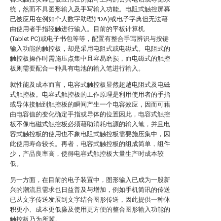
统，然而不具图形输入及手写输入功能。电阻式触控屏幕
已被应用在例如个人数字助理(PDA)或电子字典但无法藉
由使用者手指轻触进行输入。目前的平板计算机
(Tablet PC)或电子书包等等，配置有整合手写辨识与按键
输入功能的触控板，却是采用电阻式或电磁式。电阻式的
触控板操作时需施压点集中且容易磨损，而电磁式的触控
板则需要配合一种具有电池的输入笔进行输入。
就性能及成本而言，电容式触控板显然超越电阻式及电磁
式触控板。电容式触控板的工作原理是利用使用者的手指
或导体接触到触控板的瞬间产生一个电容效应，因而可藉
由电容值的变化确定手指或导体的位置因此，电容式触控
板不像电磁式触控板必须藉助消耗电源的输入笔，并且电
容式触控板的使用也不象电阻式触控板需要施压集中，因
此使用寿命较长。再者，电容式触控板的组成简单，组件
少，产品良率高，使得电容式触控板大量生产时成本较
低。
另一方面，在目前的电子装置中，图形输入已成为一股新
兴的潮流且需求也日益普及与增加，例如手机简讯的传送
已从文字传送发展到文字结合图形传送，因此提供一种体
积更小、成本更低廉及使用更方便的整合图形输入功能的
触控板乃为所冀。