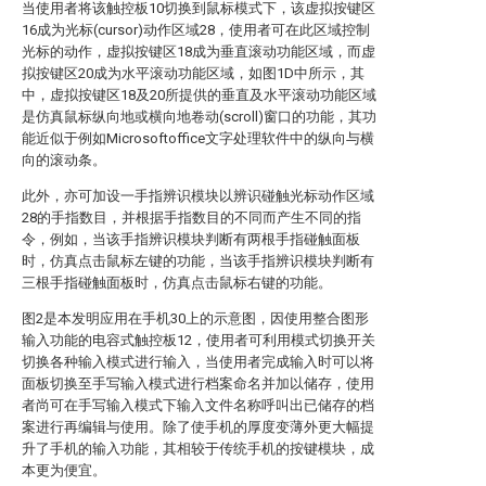
当使用者将该触控板10切换到鼠标模式下，该虚拟按键区
16成为光标(cursor)动作区域28，使用者可在此区域控制
光标的动作，虚拟按键区18成为垂直滚动功能区域，而虚
拟按键区20成为水平滚动功能区域，如图1D中所示，其
中，虚拟按键区18及20所提供的垂直及水平滚动功能区域
是仿真鼠标纵向地或横向地卷动(scroll)窗口的功能，其功
能近似于例如Microsoftoffice文字处理软件中的纵向与横
向的滚动条。
此外，亦可加设一手指辨识模块以辨识碰触光标动作区域
28的手指数目，并根据手指数目的不同而产生不同的指
令，例如，当该手指辨识模块判断有两根手指碰触面板
时，仿真点击鼠标左键的功能，当该手指辨识模块判断有
三根手指碰触面板时，仿真点击鼠标右键的功能。
图2是本发明应用在手机30上的示意图，因使用整合图形
输入功能的电容式触控板12，使用者可利用模式切换开关
切换各种输入模式进行输入，当使用者完成输入时可以将
面板切换至手写输入模式进行档案命名并加以储存，使用
者尚可在手写输入模式下输入文件名称呼叫出已储存的档
案进行再编辑与使用。除了使手机的厚度变薄外更大幅提
升了手机的输入功能，其相较于传统手机的按键模块，成
本更为便宜。