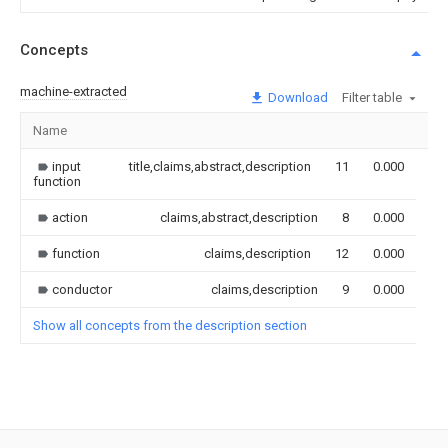
Concepts
machine-extracted
Download
Filter table
Name
Im
input
title,claims,abstract,description
11
0.000
function
action
claims,abstract,description
8
0.000
function
claims,description
12
0.000
conductor
claims,description
9
0.000
Show all concepts from the description section