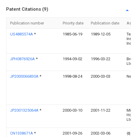
Patent Citations (9)
Publication number
Priority date
Publication date
Assi
US4885574A
*
1985-06-19
1989-12-05
Texas
Instr
Incor
JPH0876926A
*
1994-09-02
1996-03-22
Broth
Ltd
JP2000066830A
*
1998-08-24
2000-03-03
Nec C
JP2001325064A
*
2000-03-10
2001-11-22
Misa
Home
Ltd
CN1338671A
*
2001-09-26
2002-03-06
倚天