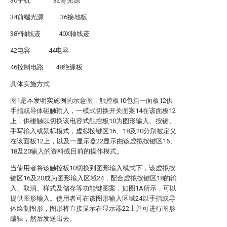
30手机 32背光源
34前端光源 36接地板
38Y轴线迹 40X轴线迹
42电容 44电容
46控制电路 48绝缘板
具体实施方式
图1是本发明实施例的示意图，触控板10包括一面板12供
手指或导体碰触输入，一模式切换开关图案14在该面板12
上，供碰触以切换该电容式触控板10为图形输入、按键、
手写输入或鼠标模式，虚拟按键区16、18及20分别被定义
在该面板12上，以及一显示器22显示由该虚拟按键区16、
18及20输入的资料或目前的操作模式。
当使用者将该触控板10切换到图形输入模式下，该虚拟按
键区16及20成为图形输入区域24，配合虚拟按键区18的输
入、取消、样式及储存等功能键图案，如图1A所示，可以
提供图形输入。使用者可在该图形输入区域24以手指或导
体绘制图形，图形将直接显示在显示器22上并可进行图形
编辑，然后发送出去。