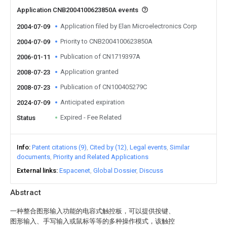
Application CNB2004100623850A events
Application filed by Elan Microelectronics Corp
2004-07-09
Priority to CNB2004100623850A
2004-07-09
Publication of CN1719397A
2006-01-11
Application granted
2008-07-23
Publication of CN100405279C
2008-07-23
Anticipated expiration
2024-07-09
Expired - Fee Related
Status
Info
Patent citations (9)
Cited by (12)
Legal events
Similar
documents
Priority and Related Applications
External links
Espacenet
Global Dossier
Discuss
Abstract
一种整合图形输入功能的电容式触控板，可以提供按键、
图形输入、手写输入或鼠标等等的多种操作模式，该触控