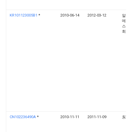
KR101123005B1
*
2010-06-14
2012-03-12
알피
메디
스템 
회사
CN102236490A
*
2010-11-11
2011-11-09
东南