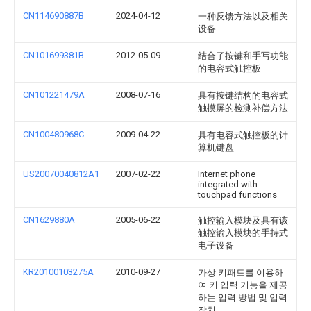
CN114690887B
2024-04-12
一种反馈方法以及相关
设备
CN101699381B
2012-05-09
结合了按键和手写功能
的电容式触控板
CN101221479A
2008-07-16
具有按键结构的电容式
触摸屏的检测补偿方法
CN100480968C
2009-04-22
具有电容式触控板的计
算机键盘
US20070040812A1
2007-02-22
Internet phone
integrated with
touchpad functions
CN1629880A
2005-06-22
触控输入模块及具有该
触控输入模块的手持式
电子设备
KR20100103275A
2010-09-27
가상 키패드를 이용하
여 키 입력 기능을 제공
하는 입력 방법 및 입력
장치