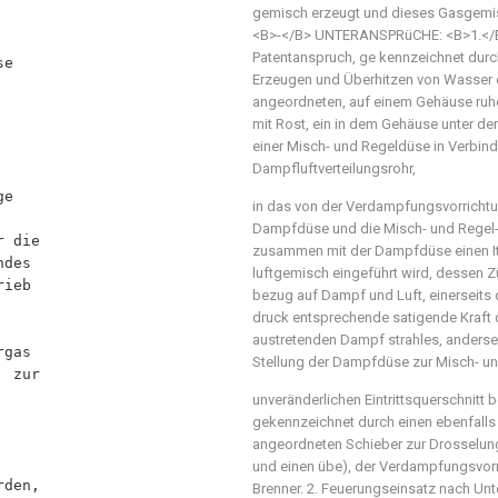
gemisch erzeugt und dieses Gasgemis
<B>-</B> UNTERANSPRüCHE: <B>1.</B
Patentanspruch, ge kennzeichnet durc
Erzeugen und Überhitzen von Wasser d
angeordneten, auf einem Gehäuse ruh
mit Rost, ein in dem Gehäuse unter d
einer Misch- und Regeldüse in Verbin
Dampfluftverteilungsrohr,
in das von der Verdampfungsvorrichtu
Dampfdüse und die Misch- und Regel- d
zusammen mit der Dampfdüse einen Iti
luftgemisch eingeführt wird, dessen 
bezug auf Dampf und Luft, einerseit
druck entsprechende satigende Kraft
austretenden Dampf strahles, anderse
Stellung der Dampfdüse zur Misch- u
unveränderlichen Eintrittsquerschnitt b
gekennzeichnet durch einen ebenfall
angeordneten Schieber zur Drosselun
und einen übe), der Verdampfungsvor
Brenner. 2. Feuerungseinsatz nach Un