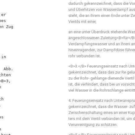
dadurch gekennzeichnet, dass die Vo
und Überhitzen von Wasserdampf aus
steht, die an ihrem einen Ende unter 
Ventils mit einer,
an eine unter Überdruck stehende.Was
angeschlossenen Zuleitung<B>für</B
Verdampfungswasser und an ihreni and
hineinragenden, zur Dampfdüse führe
rohr verbunden ist.
<B>3.</B> Feuerungseinsatz nach Unt
gekennzeichnet, dass das zur Re gel
zu der Rohr- gehlange dienende Ventil
ist, die verhindert, dass bei un vorsic
viel Wasser in die Rohrschlange eintritt
4. Feuerungseinsatz nach Unteranspr
gekennzeichnet, dass die Wasser- zuf
Zwischenschaltung eines an einer Kupf
ters mit dein Ventil verbunden ist, um
Verunreinigung zu schützen.
<B>5.</B> Feuerungseinsatz nach Unt