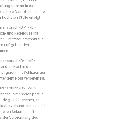
itungsrohr so in die
ne sichere Dampfent- nahine
höchsten Stelle erfolgt.
teranspruch<B>1,</B>
ch- und Regeldüse init
n Eintrittsquerschnitt für
den Luftgebalt des
nnen.
teranspruch<B>1,</B>
ter dem Rost in dem
ungsrohr mit Schlitzen zur
ter dem Rost versehen ist.
teranspruch<B>1,</B>
nner aus mehreren parallel
 Ende geschlossenen, an
 Haube verbundenen und init
 denen Sekundär luft
ei der Verbrenriung des