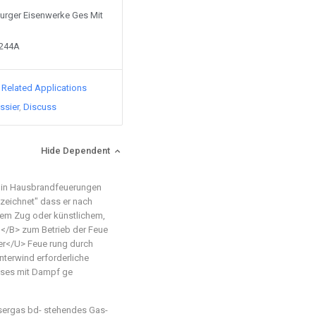
Burger Eisenwerke Ges Mit
4244A
d Related Applications
ssier
Discuss
Hide Dependent
in Hausbrandfeuerungen
zeichnet" dass er nach
hem Zug oder künstlichem,
</B> zum Betrieb der Feue
er</U> Feue rung durch
nterwind erforderliche
ieses mit Dampf ge
sergas bd- stehendes Gas-