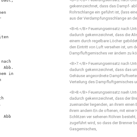
gekennzeichnet, dass das Dampf- able
Rohrschlange ein geführt ist, (lass ei
aus der Verdampfungsschlange an der 
<B>6.</B> Feuerungseinsatz nach Un
dadurch gekennzeichnet, dass die Alis
einem durch regelbare Löcher gebildete
den Eintritt von Luft versehen ist, um 
Dampfluftgemisches ver ändern zu kö
<B>7.</B> Feuerungseinsatz nach Un
dadurch gekennzeichnet, dass das un
Gehäuse angeordnete DampFluftverteil
Verteilung des Dampfluftgemisches un
<B>8.</B> Feuerungseinsatz naeh Un
dadurch gekennzeichnet, dass der Bre
zueinander liegenden, an ihrem einen
ihrem andern En.de oftenen, mit einer
Schlitzen ver sehenen Röhren besteht,
zugeführt wird, so dass der Brenner b
Gasgemisches,