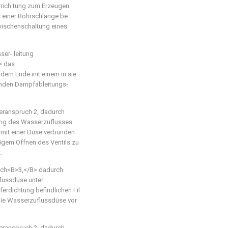
rrich tung zum Erzeugen
 einer Rohrschlange be
Zwischenschaltung eines
ser- leitung
> das
ern Ende init einem in sie
nden Dampfableiturigs-
eranspruch 2, dadurch
ung des Wasserzuflusses
 mit einer Düse verbunden
htigem Offnen des Ventils zu
.
uch<B>3,</B> dadurch
lussdüse unter
erdichtung befindlichen Fil
 die Wasserzuflussdüse vor
eranspruch 2, dadurch