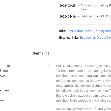
Application filed by 
1925-03-25
Besc
Publication of CH11
1926-04-16
Info
Similar documents
Priority an
External links
Espacenet
Global Do
Claims
(1)
PATENTANSPRUCH: Feuerungseinsatz 
für feste Brennstoffe, dadurch gekenn
Belieben die Anwendung von natürlic
mit Dampf gemischten Unterwind <B>'
rung ermöglicht, die zum Betrieb<U>d
künstlichen,-mit Dampf gemisch ten [T
Energie selbst erzeugt und mittelst d
mischten Unterwindes ein brennbares,
aus einem Gemisch von Luft und Was