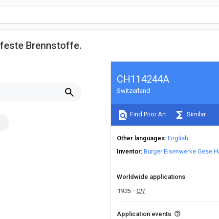
feste Brennstoffe.
CH114244A
Switzerland
Find Prior Art
Similar
Other languages
English
Inventor
Burger Eisenwerke Gese H
Worldwide applications
1925
CH
Application events