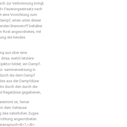
ch zur Verbrennung bringt.
> Feuerungseinsatz nach
h eine Vorrichtung zum
ampf, einen unter dieser
enden Brennstoff behälter
em Rost angeordnetes, mit
dung ste hendes
ng aus über eine
rise, welch letztere
jektor bildet, ein Dampf-
Züi- sammensetzung in
s durch die dem Dampf
 des aus der Dampfdüse
its durch den durch die
nd Regeldüse gegebenen,
estimmt ist, ferner
s in dem Gehäuse
g des natürlichen Zuges
richtung angeordneten
teranspruch<B>1,</B>